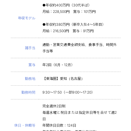
●年収約400万円（30代半ば）
月給：228,500円 賞与：101万円
年収モデル
●年収約380万円（新卒入社4～5年目）
月給：216,500円 賞与：91万円
通勤・営業交通費全額支給、食事手当、時間外
諸手当
手当等
賞与
年2回（6月・12月）
勤務地
【東海圏】愛知（名古屋）
勤務時間
9:30～17:50（一部9:00～17:20）
完全週休2日制
毎週水曜と祝日または指定休日等を合せて週2
日
休日・休暇等
年間休日日数：124日