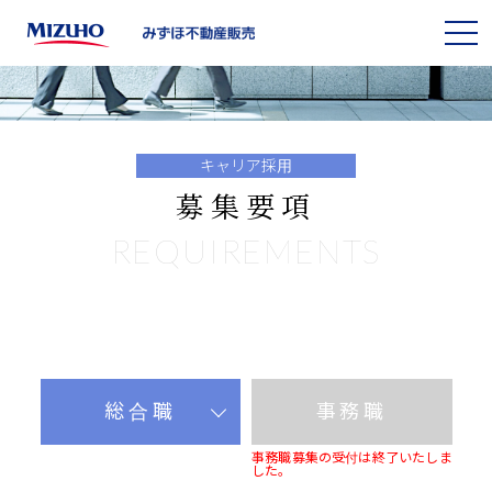
キ
2028卒
2027卒
ャ
MY PAGE
MY PAGE
リ
ア
キャリア採用
募
私たちの価値観
募集要項
集
要
REQUIREMENTS
項
不動産仲介業とは
|
み
事業と強みを知る
ず
ほ
不
人と仕事を知る
動
総合職
事務職
産
販
研修と福利厚生
事務職募集の受付は終了いたしま
売
した。
採