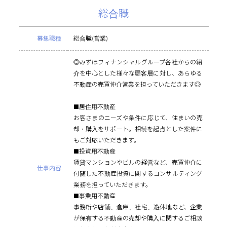
用
採用情報
総合職
サ
イ
募集職種
総合職(営業)
ト
◎みずほフィナンシャルグループ各社からの紹
介を中心とした様々な顧客層に対し、あらゆる
不動産の売買仲介営業を担っていただきます◎
■居住用不動産
お客さまのニーズや条件に応じて、住まいの売
却・購入をサポート。相続を起点とした案件に
もご対応いただきます。
■投資用不動産
賃貸マンションやビルの経営など、売買仲介に
仕事内容
付随した不動産投資に関するコンサルティング
業務を担っていただきます。
■事業用不動産
事務所や店舗、倉庫、社宅、遊休地など、企業
が保有する不動産の売却や購入に関するご相談