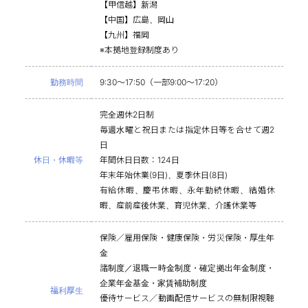
【甲信越】新潟
【中国】広島、岡山
【九州】福岡
※本拠地登録制度あり
勤務時間
9:30～17:50（一部9:00～17:20）
完全週休2日制
毎週水曜と祝日または指定休日等を合せて週2
日
休日・休暇等
年間休日日数：124日
年末年始休業(9日)、夏季休日(8日)
有給休暇、慶弔休暇、永年勤続休暇、結婚休
暇、産前産後休業、育児休業、介護休業等
保険／雇用保険・健康保険・労災保険・厚生年
金
諸制度／退職一時金制度・確定拠出年金制度・
企業年金基金・家賃補助制度
福利厚生
優待サービス／動画配信サービスの無制限視聴