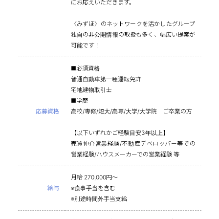
にお応えいただきます。
〈みずほ〉のネットワークを活かしたグループ
独自の非公開情報の取扱も多く、幅広い提案が
可能です！
■必須資格
普通自動車第一種運転免許
宅地建物取引士
■学歴
応募資格
高校/専修/短大/高専/大学/大学院 ご卒業の方
【以下いずれかご経験目安3年以上】
売買仲介営業経験/不動産デベロッパー等での
営業経験/ハウスメーカーでの営業経験 等
月給 270,000円～
給与
※食事手当を含む
※別途時間外手当支給