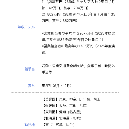
1）1,208万円（35歳 キャリア入社9年目 / 月
給：42万円、賞与：704万円）
2）802万円（28歳 新卒入社6年目 / 月給：35
万円、賞与：382万円）
年収モデル
※営業担当者の平均年収957万円（2025年度実
績/平均年齢35歳/新卒1年目の社員除く）
※営業担当者の最高年収1,786万円（2025年度実
績）
通勤・営業交通費全額支給、食事手当、時間外
諸手当
手当等
賞与
年2回（6月・12月）
【首都圏】東京、神奈川、千葉、埼玉
【近畿圏】大阪、京都、兵庫
【東海圏】愛知（名古屋）
【北海道】北海道（札幌）
勤務地
【東北】宮城（仙台）