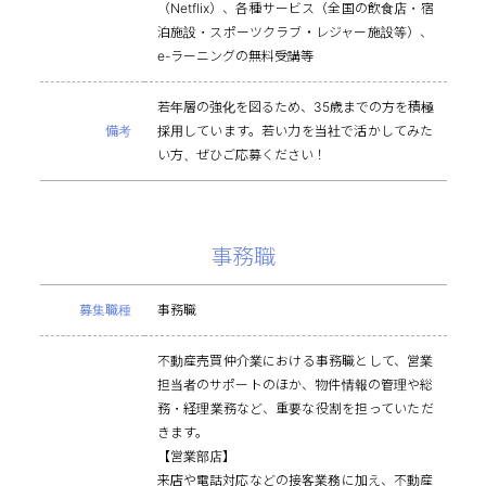
（Netflix）、各種サービス（全国の飲食店・宿
泊施設・スポーツクラブ・レジャー施設等）、
e-ラーニングの無料受講等
若年層の強化を図るため、35歳までの方を積極
備考
採用しています。若い力を当社で活かしてみた
い方、ぜひご応募ください！
事務職
募集職種
事務職
不動産売買仲介業における事務職として、営業
担当者のサポートのほか、物件情報の管理や総
務・経理業務など、重要な役割を担っていただ
きます。
【営業部店】
来店や電話対応などの接客業務に加え、不動産