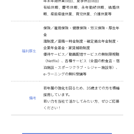
年末年始休業(9日)、夏季休日(8日)
有給休暇、慶弔休暇、永年勤続休暇、結婚休
暇、産前産後休業、育児休業、介護休業等
保険／雇用保険・健康保険・労災保険・厚生年
金
諸制度／退職一時金制度・確定拠出年金制度・
企業年金基金・家賃補助制度
福利厚生
優待サービス／動画配信サービスの無制限視聴
（Netflix）、各種サービス（全国の飲食店・宿
泊施設・スポーツクラブ・レジャー施設等）、
e-ラーニングの無料受講等
若年層の強化を図るため、35歳までの方を積極
採用しています。
備考
若い力を当社で活かしてみたい方、ぜひご応募
ください！