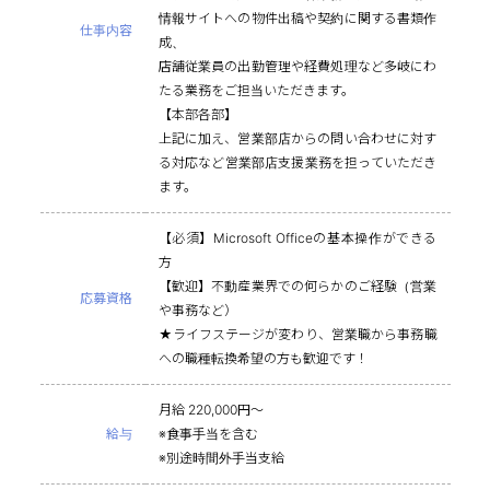
情報サイトへの物件出稿や契約に関する書類作
仕事内容
成、
店舗従業員の出勤管理や経費処理など多岐にわ
たる業務をご担当いただきます。
【本部各部】
上記に加え、営業部店からの問い合わせに対す
る対応など営業部店支援業務を担っていただき
ます。
【必須】Microsoft Officeの基本操作ができる
方
【歓迎】不動産業界での何らかのご経験（営業
応募資格
や事務など）
★ライフステージが変わり、営業職から事務職
への職種転換希望の方も歓迎です！
月給 220,000円～
給与
※食事手当を含む
※別途時間外手当支給