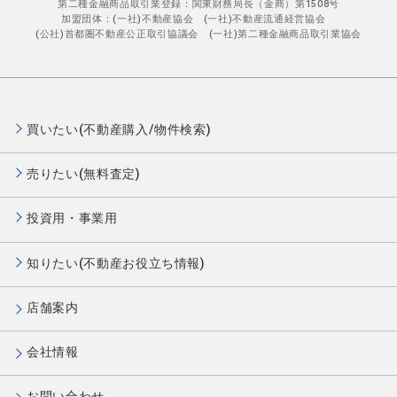
第二種金融商品取引業登録：関東財務局長（金商）第1508号
加盟団体：(一社)不動産協会 (一社)不動産流通経営協会
(公社)首都圏不動産公正取引協議会 (一社)第二種金融商品取引業協会
買いたい(不動産購入/物件検索)
売りたい(無料査定)
投資用・事業用
知りたい(不動産お役立ち情報)
店舗案内
会社情報
お問い合わせ