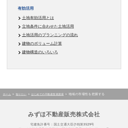
有効活用
土地有効活用とは
立地条件に合わせた土地活用
土地活用のプランニングの流れ
建物のボリューム計算
建物構造のいろいろ
>
>
>
地域の市場性を把握する
ホーム
知りたい
はじめての不動産投資講座
みずほ不動産販売株式会社
宅建免許番号：国土交通大臣(10)第3529号