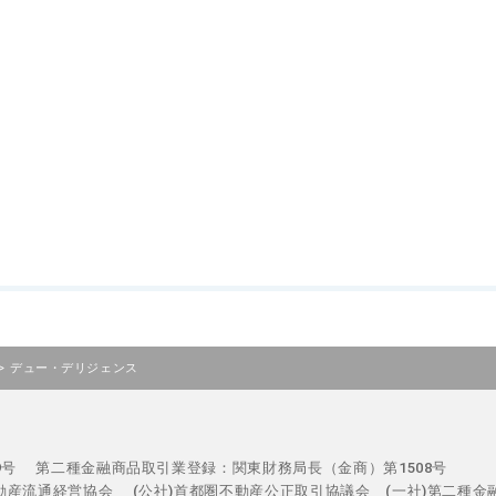
>
デュー・デリジェンス
29号
第二種金融商品取引業登録：関東財務局長（金商）第1508号
不動産流通経営協会
(公社)首都圏不動産公正取引協議会 (一社)第二種金