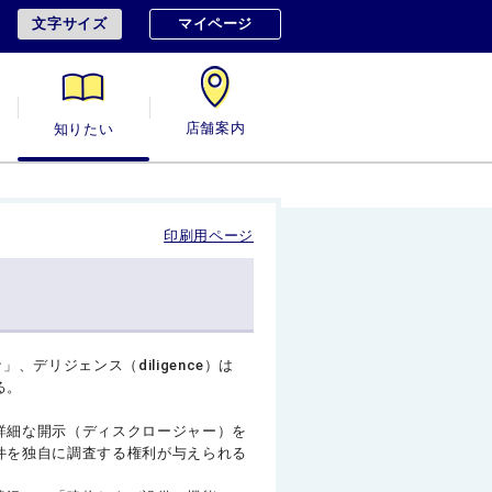
文字サイズ
マイページ
用
知りたい
店舗案内
印刷用ページ
デリジェンス（diligence）は
る。
詳細な開示（ディスクロージャー）を
件を独自に調査する権利が与えられる