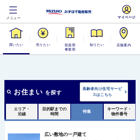
マイページ
買いたい
売りたい
投資用・事業
知りたい
店舗案内
用
高齢者向け住宅サービ
お住まい
を探す
スはこちら
エリア・
目的駅までの
キーワード・
特集
沿線
時間
物件番号
広い敷地の一戸建て