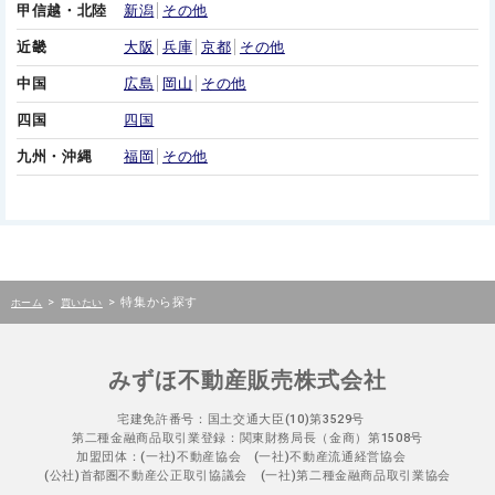
甲信越・北陸
新潟
その他
近畿
大阪
兵庫
京都
その他
中国
広島
岡山
その他
四国
四国
九州・沖縄
福岡
その他
>
>
特集から探す
ホーム
買いたい
みずほ不動産販売株式会社
宅建免許番号：国土交通大臣(10)第3529号
第二種金融商品取引業登録：関東財務局長（金商）第1508号
加盟団体：(一社)不動産協会 (一社)不動産流通経営協会
(公社)首都圏不動産公正取引協議会 (一社)第二種金融商品取引業協会