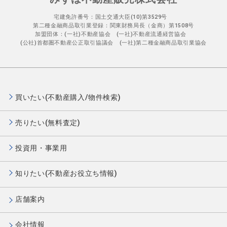
宅建免許番号：国土交通大臣(10)第3529号
第二種金融商品取引業登録：関東財務局長（金商）第1508号
加盟団体：(一社)不動産協会 (一社)不動産流通経営協会
(公社)首都圏不動産公正取引協議会 (一社)第二種金融商品取引業協会
買いたい(不動産購入/物件検索)
売りたい(無料査定)
投資用・事業用
知りたい(不動産お役立ち情報)
店舗案内
会社情報