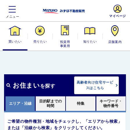
マイページ
買いたい
売りたい
投資用・事業
知りたい
店舗案内
用
高齢者向け住宅サービ
お住まい
を探す
スはこちら
目的駅までの
キーワード・
エリア・沿線
特集
時間
物件番号
ご希望の物件種別・地域をチェックし、「エリアから検索」
または「沿線から検索」をクリックしてください。