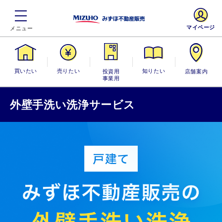
マイページ
買いたい
売りたい
投資用・事業
知りたい
店舗案内
用
外壁手洗い洗浄サービス