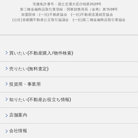
宅建免許番号：国土交通大臣(10)第3529号
第二種金融商品取引業登録：関東財務局長（金商）第1508号
加盟団体：(一社)不動産協会 (一社)不動産流通経営協会
(公社)首都圏不動産公正取引協議会 (一社)第二種金融商品取引業協会
買いたい(不動産購入/物件検索)
売りたい(無料査定)
投資用・事業用
知りたい(不動産お役立ち情報)
店舗案内
会社情報