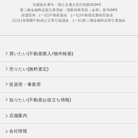
宅建免許番号：国土交通大臣(10)第3529号
第二種金融商品取引業登録：関東財務局長（金商）第1508号
加盟団体：(一社)不動産協会 (一社)不動産流通経営協会
(公社)首都圏不動産公正取引協議会 (一社)第二種金融商品取引業協会
買いたい(不動産購入/物件検索)
売りたい(無料査定)
投資用・事業用
知りたい(不動産お役立ち情報)
店舗案内
会社情報