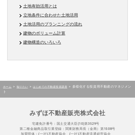
土地有効活用とは
立地条件に合わせた土地活用
土地活用のプランニングの流れ
建物のボリューム計算
建物構造のいろいろ
>
>
>
多様化する投資用不動産のマネジメン
ホーム
知りたい
はじめての不動産投資講座
ト
みずほ不動産販売株式会社
宅建免許番号：国土交通大臣(10)第3529号
第二種金融商品取引業登録：関東財務局長（金商）第1508号
加盟団体：(一社)不動産協会 (一社)不動産流通経営協会