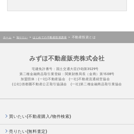
>
>
>
不動産投資とは
ホーム
知りたい
はじめての不動産投資講座
みずほ不動産販売株式会社
宅建免許番号：国土交通大臣(10)第3529号
第二種金融商品取引業登録：関東財務局長（金商）第1508号
加盟団体：(一社)不動産協会 (一社)不動産流通経営協会
(公社)首都圏不動産公正取引協議会 (一社)第二種金融商品取引業協会
買いたい(不動産購入/物件検索)
売りたい(無料査定)