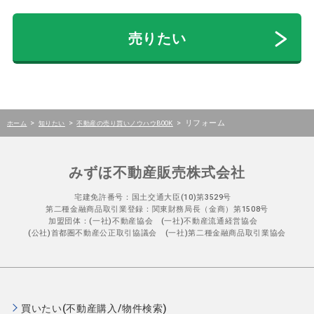
売りたい
>
>
>
リフォーム
ホーム
知りたい
不動産の売り買いノウハウBOOK
みずほ不動産販売株式会社
宅建免許番号：国土交通大臣(10)第3529号
第二種金融商品取引業登録：関東財務局長（金商）第1508号
加盟団体：(一社)不動産協会 (一社)不動産流通経営協会
(公社)首都圏不動産公正取引協議会 (一社)第二種金融商品取引業協会
買いたい(不動産購入/物件検索)