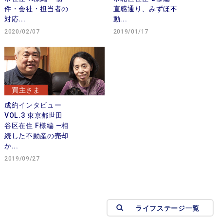
件・会社・担当者の
直感通り、みずほ不
対応...
動...
2020/02/07
2019/01/17
買主さま
成約インタビュー
VOL.3 東京都世田
谷区在住 F様編 —相
続した不動産の売却
か...
2019/09/27
ライフステージ一覧