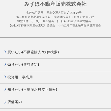
みずほ不動産販売株式会社
宅建免許番号：国土交通大臣(10)第3529号
第二種金融商品取引業登録：関東財務局長（金商）第1508号
加盟団体：(一社)不動産協会 (一社)不動産流通経営協会
(公社)首都圏不動産公正取引協議会 (一社)第二種金融商品取引業協会
買いたい(不動産購入/物件検索)
売りたい(無料査定)
投資用・事業用
知りたい(不動産お役立ち情報)
店舗案内