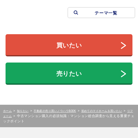
テーマ一覧
買いたい
売りたい
>
>
>
>
ホーム
知りたい
不動産の売り買いノウハウBOOK
初めてのマイホームを買いたい
リフ
>
中古マンション購入の必須知識：マンション総合調査から見える重要チェ
ォーム
ックポイント