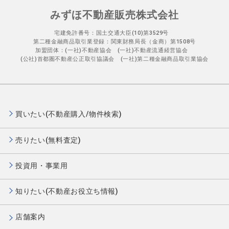
みずほ不動産販売株式会社
宅建免許番号：国土交通大臣(10)第3529号
第二種金融商品取引業登録：関東財務局長（金商）第1508号
加盟団体：(一社)不動産協会 (一社)不動産流通経営協会
(公社)首都圏不動産公正取引協議会 (一社)第二種金融商品取引業協会
買いたい(不動産購入/物件検索)
売りたい(無料査定)
投資用・事業用
知りたい(不動産お役立ち情報)
店舗案内