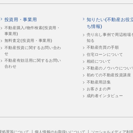
投資用・事業用
知りたい(不動産お役
ち情報)
不動産購入/物件検索(投資用・
事業用)
売り出し事例で周辺相場
知る
無料査定(投資用・事業用)
不動産売買の手順
不動産投資に関するお問い合わ
せ
住宅ローンについて
不動産有効活用に関するお問い
相続について
合わせ
不動産のノウハウについ
初めての不動産投資講座
不動産用語集
お客さまの声
成約者インタビュー
理処置等について
個人情報のお取扱いについて
ソーシャルメディア利