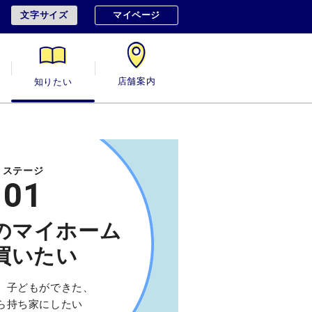
文字サイズ
マイページ
用
知りたい
店舗案内
ステージ
01
のマイホーム
買いたい
、子どもができた、
ら持ち家にしたい