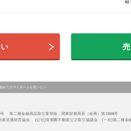
0
たい
売
初めてのマイホームを買いたい
29号
第二種金融商品取引業登録：関東財務局長（金商）第1508号
不動産流通経営協会
(公社)首都圏不動産公正取引協議会 (一社)第二種金