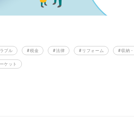
トラブル
#税金
#法律
#リフォーム
#収納
マーケット