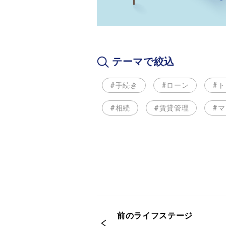
テーマで絞込
#手続き
#ローン
#
#相続
#賃貸管理
#
前のライフステージ