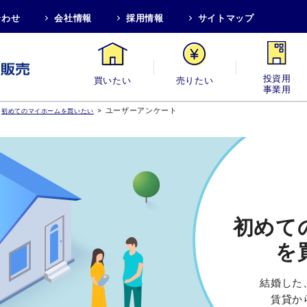
合わせ
会社情報
採用情報
サイトマップ
買いたい
売りたい
投資用・事業
>
ユーザーアンケート
初めてのマイホームを買いたい
初めて
を
結婚した
賃貸か