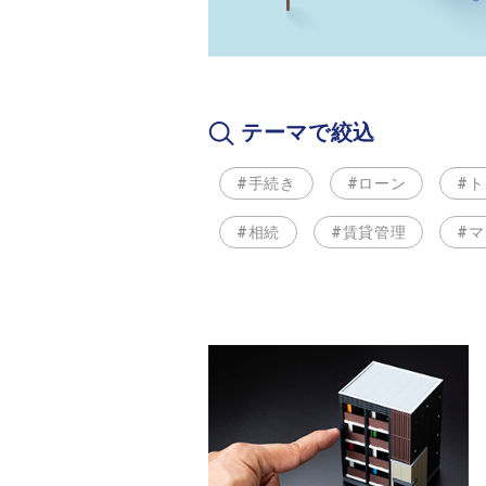
テーマで絞込
#手続き
#ローン
#
#相続
#賃貸管理
#