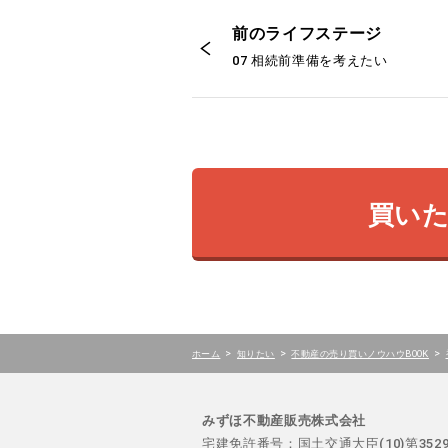
前のライフステージ
07 相続前準備を考えたい
買い
>
>
>
ホーム
知りたい
不動産の売り買いノウハウBOOK
みずほ不動産販売株式会社
宅建免許番号：国土交通大臣(10)第35