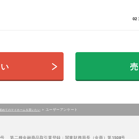
0
たい
売
>
ユーザーアンケート
初めてのマイホームを買いたい
29号
第二種金融商品取引業登録：関東財務局長（金商）第1508号