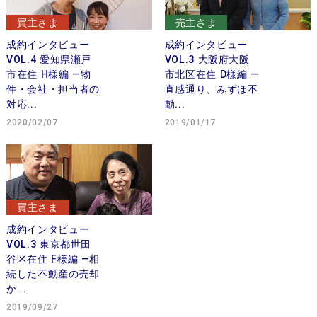
買主さま
売主さま
成約インタビュー
成約インタビュー
VOL.4 愛知県瀬戸
VOL.3 大阪府大阪
市在住 H様編 —物
市北区在住 D様編 —
件・会社・担当者の
直感通り、みずほ不
対応...
動...
2020/02/07
2019/01/17
買主さま
成約インタビュー
VOL.3 東京都世田
谷区在住 F様編 —相
続した不動産の売却
か...
2019/09/27