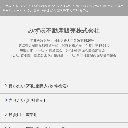
>
>
>
>
ホーム
知りたい
不動産の売り買いノウハウBOOK
初めてのマイホームを買いたい
ユー
>
今、住まい手はどんな家を求めているのか
ザーアンケート
みずほ不動産販売株式会社
宅建免許番号：国土交通大臣(10)第3529号
第二種金融商品取引業登録：関東財務局長（金商）第1508号
加盟団体：(一社)不動産協会 (一社)不動産流通経営協会
(公社)首都圏不動産公正取引協議会 (一社)第二種金融商品取引業協会
買いたい(不動産購入/物件検索)
売りたい(無料査定)
投資用・事業用