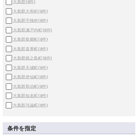
大島郡(
0
件)
大島郡大和村(
0
件)
大島郡宇検村(
0
件)
大島郡瀬戸内町(
0
件)
大島郡龍郷町(
0
件)
大島郡喜界町(
0
件)
大島郡徳之島町(
0
件)
大島郡天城町(
0
件)
大島郡伊仙町(
0
件)
大島郡和泊町(
0
件)
大島郡知名町(
0
件)
大島郡与論町(
0
件)
条件を指定