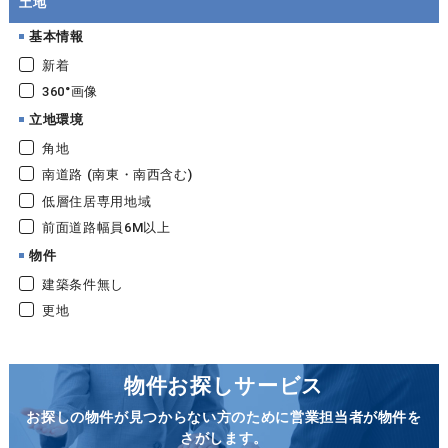
土地
基本情報
新着
360°画像
立地環境
角地
南道路 (南東・南西含む)
低層住居専用地域
前面道路幅員6M以上
物件
建築条件無し
更地
物件お探しサービス
お探しの物件が見つからない方のために営業担当者が物件を
さがします。