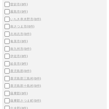
曽於市(
0
件)
霧島市(
0
件)
いちき串木野市(
0
件)
南さつま市(
0
件)
志布志市(
0
件)
奄美市(
0
件)
南九州市(
0
件)
伊佐市(
0
件)
姶良市(
0
件)
鹿児島郡(
0
件)
鹿児島郡三島村(
0
件)
鹿児島郡十島村(
0
件)
薩摩郡(
0
件)
薩摩郡さつま町(
0
件)
出水郡(
0
件)