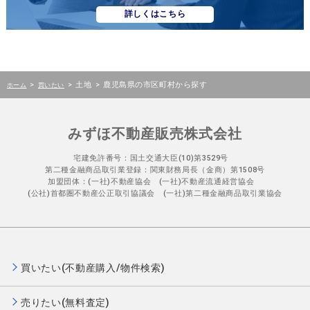
詳しくはこちら
>
>
土地
>
鹿児島県の市区町村から探す
ホーム
買いたい
みずほ不動産販売株式会社
宅建免許番号：国土交通大臣(10)第3529号
第二種金融商品取引業登録：関東財務局長（金商）第1508号
加盟団体：(一社)不動産協会 (一社)不動産流通経営協会
(公社)首都圏不動産公正取引協議会 (一社)第二種金融商品取引業協会
買いたい(不動産購入/物件検索)
売りたい(無料査定)