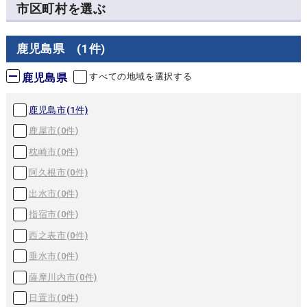
市区町村を選ぶ
鹿児島県 (1件)
鹿児島県
すべての地域を選択する
鹿児島市(
1
件)
鹿屋市(
0
件)
枕崎市(
0
件)
阿久根市(
0
件)
出水市(
0
件)
指宿市(
0
件)
西之表市(
0
件)
垂水市(
0
件)
薩摩川内市(
0
件)
日置市(
0
件)