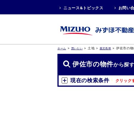
ニュース&トピックス
お問い
>
>
土地
>
>
伊佐市の物
ホーム
買いたい
鹿児島県
伊佐市の物件
から探
現在の検索条件
クリック