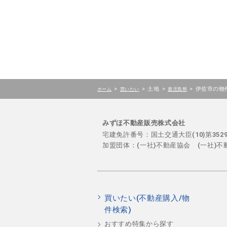
>
>
土地
>
>
伊佐市の物
ホーム
買いたい
鹿児島県
みずほ不動産販売株式会社
宅建免許番号：国土交通大臣(10)第35
加盟団体：(一社)不動産協会 (一社)
買いたい(不動産購入/物
件検索)
おすすめ特集から探す