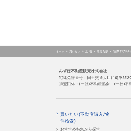
>
>
土地
>
>
薩摩郡の物
ホーム
買いたい
鹿児島県
みずほ不動産販売株式会社
宅建免許番号：国土交通大臣(10)第35
加盟団体：(一社)不動産協会 (一社)
買いたい(不動産購入/物
件検索)
おすすめ特集から探す