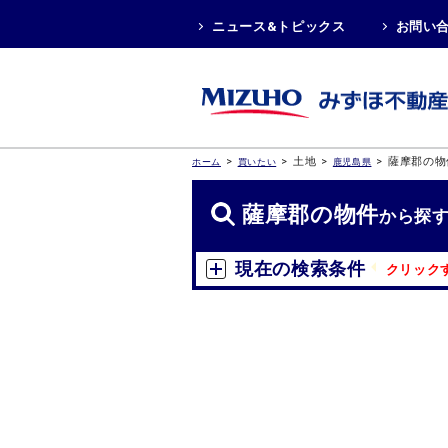
ニュース&トピックス
お問い
>
>
土地
>
>
薩摩郡の物
ホーム
買いたい
鹿児島県
薩摩郡の物件
から探
現在の検索条件
クリック