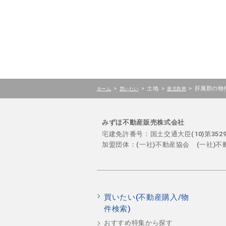
>
>
土地
>
>
肝属郡の物
ホーム
買いたい
鹿児島県
みずほ不動産販売株式会社
宅建免許番号：国土交通大臣(10)第35
加盟団体：(一社)不動産協会 (一社)
買いたい(不動産購入/物
件検索)
おすすめ特集から探す