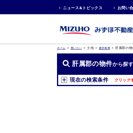
ニュース&トピックス
お問い
>
>
土地
>
>
肝属郡の物
ホーム
買いたい
鹿児島県
肝属郡の物件
から探
現在の検索条件
クリック