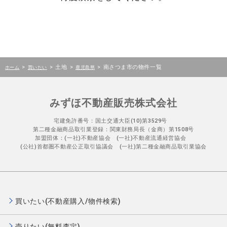
>
>
土地
>
>
南さつま市の物件一覧
ホーム
買いたい
鹿児島県
みずほ不動産販売株式会社
宅建免許番号：国土交通大臣(10)第3529号
第二種金融商品取引業登録：関東財務局長（金商）第1508号
加盟団体：(一社)不動産協会 (一社)不動産流通経営協会
(公社)首都圏不動産公正取引協議会 (一社)第二種金融商品取引業協会
買いたい(不動産購入/物件検索)
売りたい(無料査定)