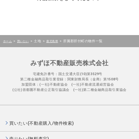
>
>
土地
>
>
肝属郡肝付町の物件一覧
ホーム
買いたい
鹿児島県
みずほ不動産販売株式会社
宅建免許番号：国土交通大臣(10)第3529号
第二種金融商品取引業登録：関東財務局長（金商）第1508号
加盟団体：(一社)不動産協会 (一社)不動産流通経営協会
(公社)首都圏不動産公正取引協議会 (一社)第二種金融商品取引業協会
買いたい(不動産購入/物件検索)
売りたい(無料査定)