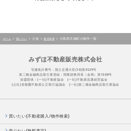
>
>
土地
>
>
大島郡天城町の物件一覧
ホーム
買いたい
鹿児島県
みずほ不動産販売株式会社
宅建免許番号：国土交通大臣(10)第3529号
第二種金融商品取引業登録：関東財務局長（金商）第1508号
加盟団体：(一社)不動産協会 (一社)不動産流通経営協会
(公社)首都圏不動産公正取引協議会 (一社)第二種金融商品取引業協会
買いたい(不動産購入/物件検索)
売りたい(無料査定)