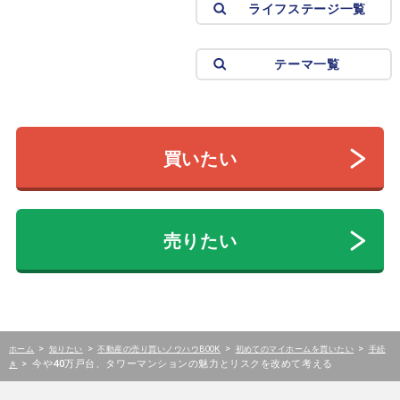
ライフステージ一覧
テーマ一覧
買いたい
売りたい
>
>
>
>
ホーム
知りたい
不動産の売り買いノウハウBOOK
初めてのマイホームを買いたい
手続
>
今や40万戸台、タワーマンションの魅力とリスクを改めて考える
き