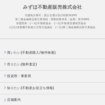
みずほ不動産販売株式会社
宅建免許番号：国土交通大臣(10)第3529号
第二種金融商品取引業登録：関東財務局長（金商）第1508号
加盟団体：(一社)不動産協会 (一社)不動産流通経営協会
(公社)首都圏不動産公正取引協議会 (一社)第二種金融商品取引業協会
買いたい(不動産購入/物件検索)
売りたい(無料査定)
投資用・事業用
知りたい(不動産お役立ち情報)
店舗案内