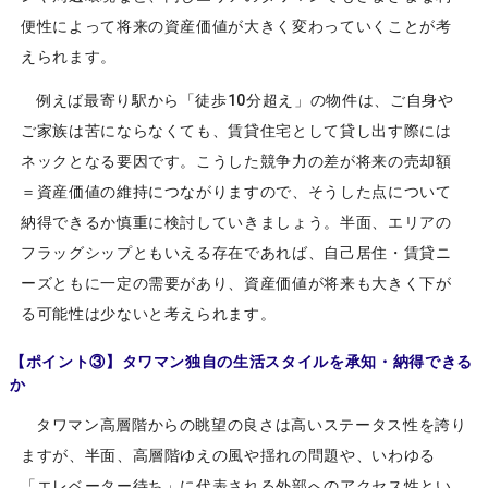
便性によって将来の資産価値が大きく変わっていくことが考
えられます。
例えば最寄り駅から「徒歩10分超え」の物件は、ご自身や
ご家族は苦にならなくても、賃貸住宅として貸し出す際には
ネックとなる要因です。こうした競争力の差が将来の売却額
＝資産価値の維持につながりますので、そうした点について
納得できるか慎重に検討していきましょう。半面、エリアの
フラッグシップともいえる存在であれば、自己居住・賃貸ニ
ーズともに一定の需要があり、資産価値が将来も大きく下が
る可能性は少ないと考えられます。
【ポイント③】タワマン独自の生活スタイルを承知・納得できる
か
タワマン高層階からの眺望の良さは高いステータス性を誇り
ますが、半面、高層階ゆえの風や揺れの問題や、いわゆる
「エレベーター待ち」に代表される外部へのアクセス性とい