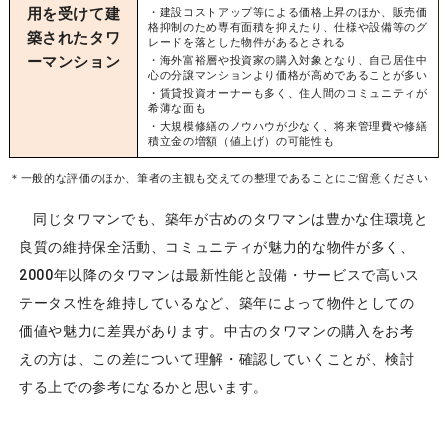
用を受けて建
・建設コストアップ等による価格上昇のほか、販売価
格抑制のため専有面積を抑えたり、仕様や設備等のグ
築されたタワ
レードを落とした物件があるとされる
ーマンション
・海外富裕層や投資家の購入対象となり、自己居住中
心の分譲マンションより価格が高めであることが多い
・賃貸投資オーナーも多く、住人間のコミュニティが
希薄な面も
・大規模修繕のノウハウが少なく、将来管理費や修繕
積立金の増額（値上げ）の可能性も
＊一般的な評価のほか、筆者の主観も交えての整理であることにご留意ください
同じタワマンでも、築年が古めのタワマンは豊かな住環境と
良質の維持保全活動、コミュニティが魅力的な物件が多く、
2000年以降のタワマンは最新性能と設備・サービスで高いス
テータス性を維持しているなど、築年によって物件としての
価値や魅力に差異があります。中古のタワマンの購入をお考
えの方は、この差について理解・確認していくことが、検討
する上での参考になるかと思います。