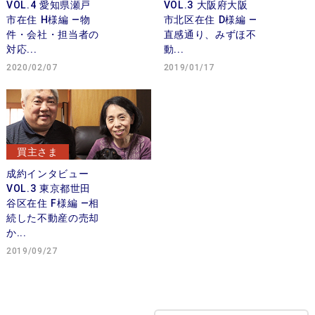
VOL.4 愛知県瀬戸
VOL.3 大阪府大阪
市在住 H様編 —物
市北区在住 D様編 —
件・会社・担当者の
直感通り、みずほ不
対応...
動...
2020/02/07
2019/01/17
買主さま
成約インタビュー
VOL.3 東京都世田
谷区在住 F様編 —相
続した不動産の売却
か...
2019/09/27