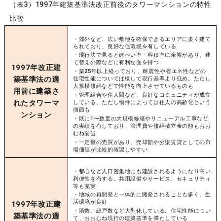
（表3）1997年建築基準法改正前後のタワーマンションの特性
比較
・郊外など、広い敷地を確保できるエリアに多く建て
られており、良好な住環境を有している
・現行法で見ると建ぺい率・容積率に余裕があり、建
て替えの際などに有利な面を持つ
1997年改正建
・築25年以上経っており、耐震性や省エネ性などの
築基準法の適
住宅性能については概して現行基準より低め。ただし
大規模修繕などで性能を向上させているものも
用前に建築さ
・管理組合や住人間など、良好なコミュニティが成立
れたタワーマ
している。ただし物件によっては住人の高齢化という
側面も
ンション
・既に1〜数度の大規模修繕やリニューアル工事など
の実績を有しており、管理費や修繕積立金の額もおお
むね妥当
・一定量の売買があり、売却額や分譲賃貸としての市
場価値が比較的確認しやすい
・都心など人口密集地にも建設されるようになり高い
利便性を有する。共用設備やサービス、セキュリティ
等も充実
・地域の再開発と一体的に開発されることも多く、生
活環境が良好
1997年改正建
・階数、総戸数など大型化している。住宅性能につい
築基準法の適
て、おおむね現行の建築基準を満たしている