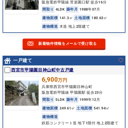
阪急電鉄甲陽線 苦楽園口駅 徒歩16分
間
取
り
4LDK
築
年
月
1988年07月
建
物
面
積
141.3㎡
土
地
面
積
180.63㎡
建
物
構
造
木造 地上2階建て
新着物件情報をメールで受け取る
一戸建て
西宮市甲陽園目神山町中古戸建
6,900
万円
兵庫県西宮市甲陽園目神山町
阪急電鉄甲陽線 甲陽園駅 徒歩23分
間
取
り
5LDK
築
年
月
1999年12月
建
物
面
積
249.61㎡
土
地
面
積
541.94㎡
建
物
構
造
鉄筋コンクリート造 地下1階付 地上2階建て