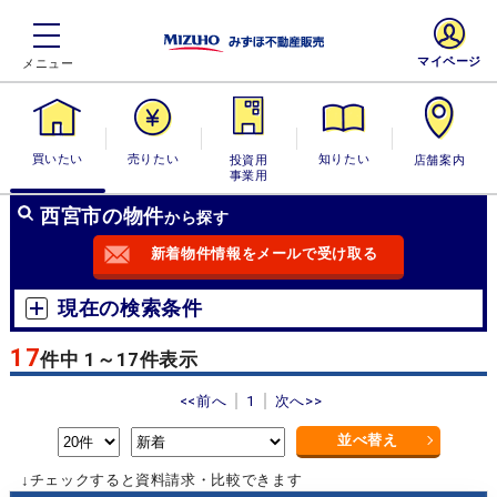
マイページ
買いたい
売りたい
投資用・事業
知りたい
店舗案内
用
西宮市の物件
から探す
新着物件情報をメールで受け取る
現在の検索条件
17
件中 1～17件表示
<<前へ
1
次へ>>
並べ替え
↓チェックすると資料請求・比較できます