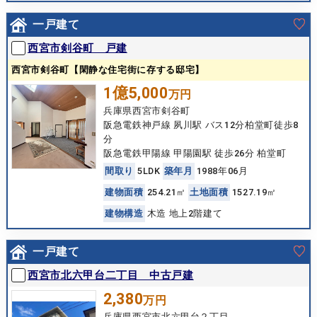
一戸建て
西宮市剣谷町 戸建
西宮市剣谷町【閑静な住宅街に存する邸宅】
1億5,000
万円
兵庫県西宮市剣谷町
阪急電鉄神戸線 夙川駅 バス12分柏堂町徒歩8
分
阪急電鉄甲陽線 甲陽園駅 徒歩26分 柏堂町
間
取
り
5LDK
築
年
月
1988年06月
建
物
面
積
254.21㎡
土
地
面
積
1527.19㎡
建
物
構
造
木造 地上2階建て
一戸建て
西宮市北六甲台二丁目 中古戸建
2,380
万円
兵庫県西宮市北六甲台２丁目