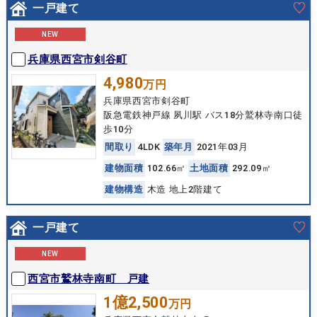
一戸建て
NEW
兵庫県西宮市剣谷町
4,980
万円
兵庫県西宮市剣谷町
阪急電鉄神戸線 夙川駅 バス18分鷲林寺南口徒
歩10分
間
取
り
4LDK
築
年
月
2021年03月
建
物
面
積
102.66㎡
土
地
面
積
292.09㎡
建
物
構
造
木造 地上2階建て
一戸建て
NEW
西宮市鷲林寺南町 戸建
1億2,500
万円