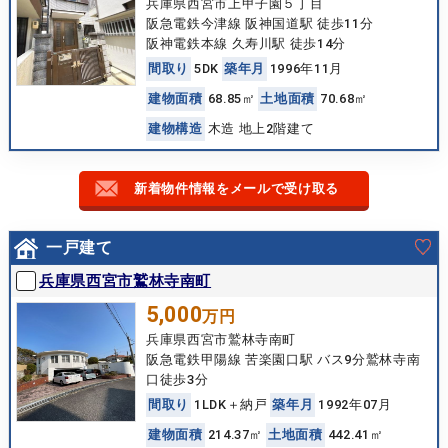
兵庫県西宮市上甲子園５丁目
阪急電鉄今津線 阪神国道駅 徒歩11分
阪神電鉄本線 久寿川駅 徒歩14分
間
取
り
5DK
築
年
月
1996年11月
建
物
面
積
68.85㎡
土
地
面
積
70.68㎡
建
物
構
造
木造 地上2階建て
新着物件情報をメールで受け取る
一戸建て
兵庫県西宮市鷲林寺南町
5,000
万円
兵庫県西宮市鷲林寺南町
阪急電鉄甲陽線 苦楽園口駅 バス9分鷲林寺南
口徒歩3分
間
取
り
1LDK＋納戸
築
年
月
1992年07月
建
物
面
積
214.37㎡
土
地
面
積
442.41㎡