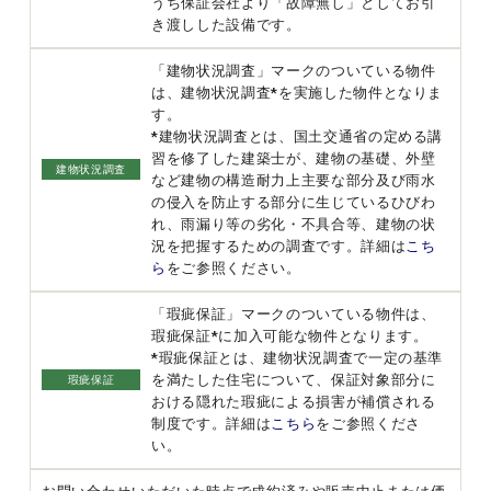
うち保証会社より「故障無し」としてお引
き渡しした設備です。
「建物状況調査」マークのついている物件
は、建物状況調査*を実施した物件となりま
す。
*建物状況調査とは、国土交通省の定める講
習を修了した建築士が、建物の基礎、外壁
建物状況調査
など建物の構造耐力上主要な部分及び雨水
の侵入を防止する部分に生じているひびわ
れ、雨漏り等の劣化・不具合等、建物の状
況を把握するための調査です。詳細は
こち
ら
をご参照ください。
「瑕疵保証」マークのついている物件は、
瑕疵保証*に加入可能な物件となります。
*瑕疵保証とは、建物状況調査で一定の基準
を満たした住宅について、保証対象部分に
瑕疵保証
おける隠れた瑕疵による損害が補償される
制度です。詳細は
こちら
をご参照くださ
い。