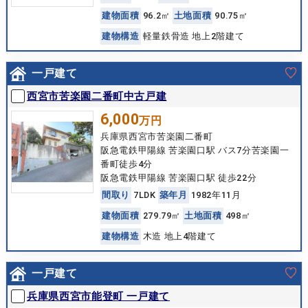
建
物
面
積
96.2㎡
土
地
面
積
90.75㎡
建
物
構
造
軽量鉄骨造 地上2階建て
一戸建て
西宮市苦楽園二番町中古戸建
6,000
万円
兵庫県西宮市苦楽園二番町
阪急電鉄甲陽線 苦楽園口駅 バス7分苦楽園一
番町徒歩4分
阪急電鉄甲陽線 苦楽園口駅 徒歩22分
間
取
り
7LDK
築
年
月
1982年11月
建
物
面
積
279.79㎡
土
地
面
積
498㎡
建
物
構
造
木造 地上4階建て
一戸建て
兵庫県西宮市能登町 一戸建て