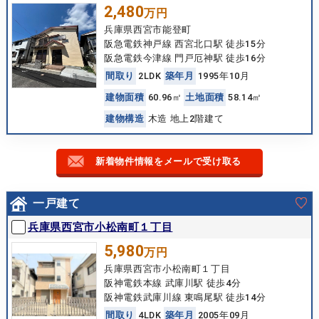
2,480
万円
兵庫県西宮市能登町
阪急電鉄神戸線 西宮北口駅 徒歩15分
阪急電鉄今津線 門戸厄神駅 徒歩16分
間
取
り
2LDK
築
年
月
1995年10月
建
物
面
積
60.96㎡
土
地
面
積
58.14㎡
建
物
構
造
木造 地上2階建て
新着物件情報をメールで受け取る
一戸建て
兵庫県西宮市小松南町１丁目
5,980
万円
兵庫県西宮市小松南町１丁目
阪神電鉄本線 武庫川駅 徒歩4分
阪神電鉄武庫川線 東鳴尾駅 徒歩14分
間
取
り
4LDK
築
年
月
2005年09月