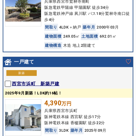
兵庫県西宮市鷲林寺南町
阪急電鉄甲陽線 甲陽園駅 徒歩34分
阪急電鉄神戸線 夙川駅 バス18分鷲林寺南口徒
歩4分
間
取
り
4LDK＋納戸
築
年
月
2000年03月
建
物
面
積
249.05㎡
土
地
面
積
692.01㎡
建
物
構
造
木造 地上2階建て
一戸建て
新築
西宮市浜町 新築戸建
2025年9月新築！LDK約16帖！
4,390
万円
兵庫県西宮市浜町
阪神電鉄本線 西宮駅 徒歩17分
阪神電鉄本線 香櫨園駅 徒歩22分
間
取
り
3LDK
築
年
月
2025年09月