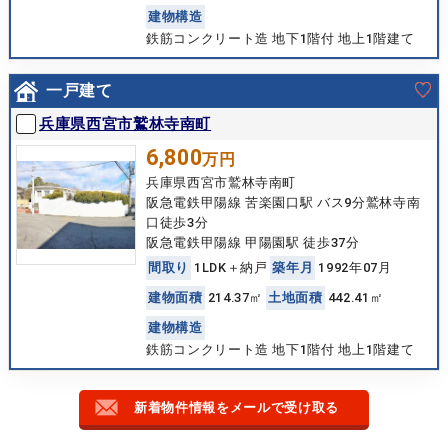
建
物
構
造
鉄筋コンクリート造 地下1階付 地上1階建て
一戸建て
兵庫県西宮市鷲林寺南町
6,800
万円
兵庫県西宮市鷲林寺南町
阪急電鉄甲陽線 苦楽園口駅 バス9分鷲林寺南
口徒歩3分
阪急電鉄甲陽線 甲陽園駅 徒歩37分
間
取
り
1LDK＋納戸
築
年
月
1992年07月
建
物
面
積
214.37㎡
土
地
面
積
442.41㎡
建
物
構
造
鉄筋コンクリート造 地下1階付 地上1階建て
新着物件情報をメールで受け取る