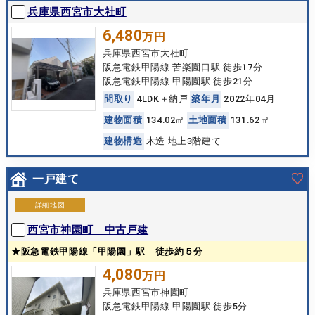
兵庫県西宮市大社町
6,480
万円
兵庫県西宮市大社町
阪急電鉄甲陽線 苦楽園口駅 徒歩17分
阪急電鉄甲陽線 甲陽園駅 徒歩21分
間
取
り
4LDK＋納戸
築
年
月
2022年04月
建
物
面
積
134.02㎡
土
地
面
積
131.62㎡
建
物
構
造
木造 地上3階建て
一戸建て
詳細地図
西宮市神園町 中古戸建
★阪急電鉄甲陽線「甲陽園」駅 徒歩約５分
4,080
万円
兵庫県西宮市神園町
阪急電鉄甲陽線 甲陽園駅 徒歩5分