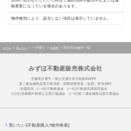
お問い合わせいただいた時点で成約済みや販売中止または価
格変更になっている場合があります。
物件種別により、該当しない項目は表示していません。
>
>
一戸建て
>
>
西宮市の物件一覧
ホーム
買いたい
兵庫県
みずほ不動産販売株式会社
宅建免許番号：国土交通大臣(10)第3529号
第二種金融商品取引業登録：関東財務局長（金商）第1508号
加盟団体：(一社)不動産協会 (一社)不動産流通経営協会
(公社)首都圏不動産公正取引協議会 (一社)第二種金融商品取引業協会
買いたい(不動産購入/物件検索)