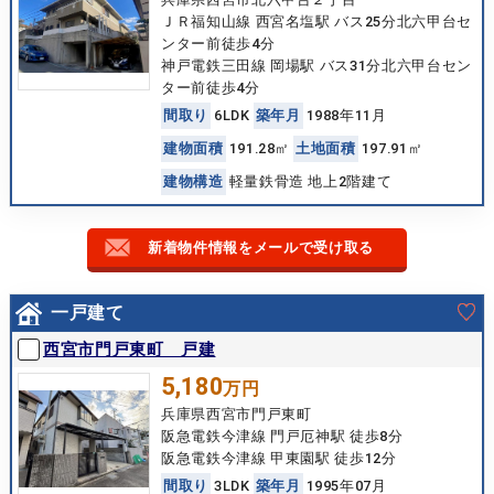
ＪＲ福知山線 西宮名塩駅 バス25分北六甲台セ
ンター前徒歩4分
神戸電鉄三田線 岡場駅 バス31分北六甲台セン
ター前徒歩4分
間
取
り
6LDK
築
年
月
1988年11月
建
物
面
積
191.28㎡
土
地
面
積
197.91㎡
建
物
構
造
軽量鉄骨造 地上2階建て
新着物件情報をメールで受け取る
一戸建て
西宮市門戸東町 戸建
5,180
万円
兵庫県西宮市門戸東町
阪急電鉄今津線 門戸厄神駅 徒歩8分
阪急電鉄今津線 甲東園駅 徒歩12分
間
取
り
3LDK
築
年
月
1995年07月