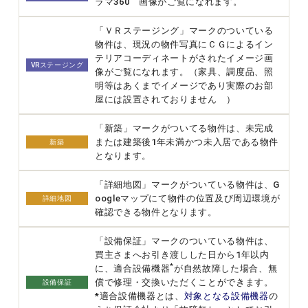
ラマ360゜画像がご覧になれます。
「ＶＲステージング」マークのついている
物件は、現況の物件写真にＣＧによるイン
テリアコーディネートがされたイメージ画
VRステージング
像がご覧になれます。（家具、調度品、照
明等はあくまでイメージであり実際のお部
屋には設置されておりません ）
「新築」マークがついてる物件は、未完成
または建築後1年未満かつ未入居である物件
新築
となります。
「詳細地図」マークがついている物件は、G
oogleマップにて物件の位置及び周辺環境が
詳細地図
確認できる物件となります。
「設備保証」マークのついている物件は、
買主さまへお引き渡しした日から1年以内
*
に、適合設備機器
が自然故障した場合、無
償で修理・交換いただくことができます。
設備保証
*適合設備機器とは、
対象となる設備機器
の