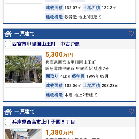
建
物
面
積
132.07㎡
土
地
面
積
122.2㎡
建
物
構
造
鉄骨造 地上3階建て
一戸建て
西宮市甲陽園山王町 中古戸建
5,300
万円
兵庫県西宮市甲陽園山王町
阪急電鉄甲陽線 甲陽園駅 徒歩7分
間
取
り
4LDK
築
年
月
1999年03月
建
物
面
積
102.06㎡
土
地
面
積
203.23㎡
建
物
構
造
木造 地上2階建て
一戸建て
兵庫県西宮市上甲子園５丁目
1,380
万円