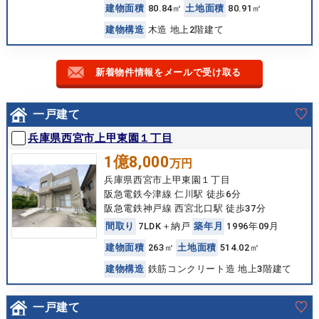
建
物
面
積
80.84㎡
土
地
面
積
80.91㎡
建
物
構
造
木造 地上2階建て
新着物件情報をメールで受け取る
一戸建て
兵庫県西宮市上甲東園１丁目
1億8,000
万円
兵庫県西宮市上甲東園１丁目
阪急電鉄今津線 仁川駅 徒歩6分
阪急電鉄神戸線 西宮北口駅 徒歩37分
間
取
り
7LDK＋納戸
築
年
月
1996年09月
建
物
面
積
263㎡
土
地
面
積
514.02㎡
建
物
構
造
鉄筋コンクリート造 地上3階建て
一戸建て