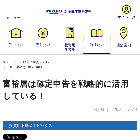
マイページ
買いたい
売りたい
投資用・事業
知りたい
店舗案内
用
ステージ：
不動産に投資したい
テーマ：
手続き
税金
相続
富裕層は確定申告を戦略的に活用
している！
公開日：2025.12.23
投資用不動産トピックス