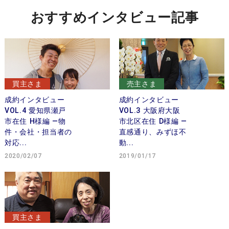
おすすめインタビュー記事
買主さま
売主さま
成約インタビュー
成約インタビュー
VOL.4 愛知県瀬戸
VOL.3 大阪府大阪
市在住 H様編 —物
市北区在住 D様編 —
件・会社・担当者の
直感通り、みずほ不
対応...
動...
2020/02/07
2019/01/17
買主さま