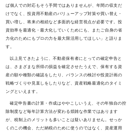
ば個人での対応もそう手間ではありませんが、年間の収支だ
けでなく、投資用不動産のバリューアップ対策や買い替え・
買い増し、将来の相続など多面的な経営視点が必要です。投
資効率を最適化・最大化していくためにも、またご自身の省
力化のためにもプロの力を最大限活用してほしい」と語りま
す。
以上見てきたように、不動産保有者にとっての確定申告と
は、さまざまな所得の損益を確定させたうえで、保有する資
産の額や種類の確認をしたり、バランスの検討や投資計画の
戦略づくりや見直しをしたりなど、資産戦略最適化のタイミ
ングといえます。
確定申告書の計算・作成はややこしいうえ、その年独自の控
除制度など毎年計算方法が変わる煩雑な作業ではあります
が、税制上のメリットも多いことは疑いありません。せっか
くのこの機会、ただ納税のために使うのではなく、資産運用