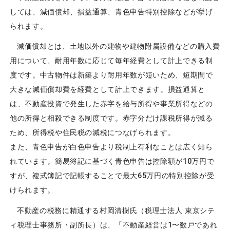
しては、減価償却、損益通算、青色申告特別控除などが挙げ
られます。
減価償却とは、土地以外の建物や建物附属設備などの購入費
用について、耐用年数に応じて毎年経費として計上できる制
度です。中古物件は新築より耐用年数が短いため、短期間で
大きな減価償却費を経費として計上できます。損益通算と
は、不動産投資で発生した赤字を給与所得や事業所得などの
他の所得と相殺できる制度です。赤字分だけ課税所得が減る
ため、所得税や住民税の減税につなげられます。
また、青色申告が白色申告より税制上有利なことは広く知ら
れています。簡易簿記に基づく青色申告は控除額が10万円で
すが、複式簿記で記帳することで最大65万円の特別控除が受
けられます。
不動産の税務に精通する村岡清樹氏（税理士法人 東京シテ
ィ税理士事務所・副所長）は、「不動産経営は1〜数戸であれ