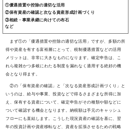
①優遇措置や控除の適切な活用
②保有資産の確認と次なる資産形成計画づくり
③相続・事業承継に向けての布石
など
まず①の「優遇措置や控除の適切な活用」ですが、多額の所
得や資産を有する富裕層にとって、税制優遇措置などの活用
メリットは、非常に大きなものになります。確定申告は、こ
れら複雑かつ多岐にわたる制度を漏れなく適用する絶好の機
会となり得ます。
②の「保有資産の確認」と「次なる資産形成計画づくり」と
いうのは、給与や事業、投資などで得るさまざまな所得に加
え、保有する資産について、確定申告がその種類や額などに
ついて確認する機会となります。納税額は手元のキャッシュ
フローにも直結します。こうした現況資産の確認を基に、翌
年の投資計画や資産移転など、資産を拡張させるための戦略