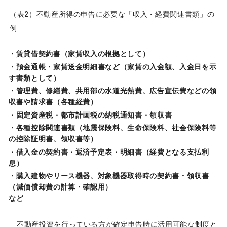
（表2）不動産所得の申告に必要な「収入・経費関連書類」の
例
・賃貸借契約書（家賃収入の根拠として）
・預金通帳・家賃送金明細書など（家賃の入金額、入金日を示
す書類として）
・管理費、修繕費、共用部の水道光熱費、広告宣伝費などの領
収書や請求書（各種経費）
・固定資産税・都市計画税の納税通知書・領収書
・各種控除関連書類（地震保険料、生命保険料、社会保険料等
の控除証明書、領収書等）
・借入金の契約書・返済予定表・明細書（経費となる支払利
息）
・購入建物やリース機器、対象機器取得時の契約書・領収書
（減価償却費の計算・確認用）
など
不動産投資を行っている方が確定申告時に活用可能な制度と