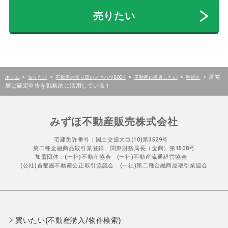
売りたい
>
>
>
>
>
富裕
ホーム
知りたい
不動産の売り買いノウハウBOOK
不動産に投資したい
手続き
層は確定申告を戦略的に活用している！
みずほ不動産販売株式会社
宅建免許番号：国土交通大臣(10)第3529号
第二種金融商品取引業登録：関東財務局長（金商）第1508号
加盟団体：(一社)不動産協会 (一社)不動産流通経営協会
(公社)首都圏不動産公正取引協議会 (一社)第二種金融商品取引業協会
買いたい(不動産購入/物件検索)