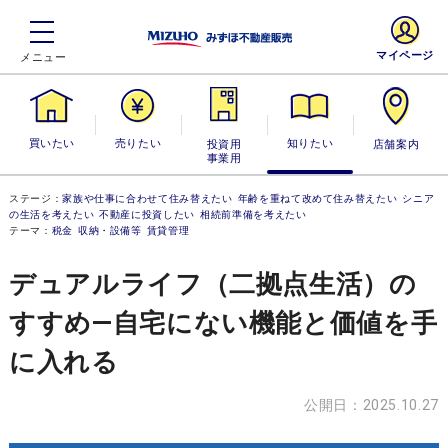
マイページ
買いたい
売りたい
投資用・事業
知りたい
店舗案内
用
ステージ：
家族や仕事に合わせて住み替えたい
年齢を重ねて改めて住み替えたい
シニア
の生活を考えたい
不動産に投資したい
相続前準備を考えたい
テーマ：
税金
収納・設備等
賃貸管理
デュアルライフ（二拠点生活）の
すすめ―自宅にない機能と価値を手
に入れる
公開日：2025.10.27