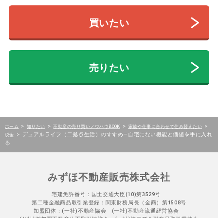
買いたい
売りたい
>
>
>
>
ホーム
知りたい
不動産の売り買いノウハウBOOK
家族や仕事に合わせて住み替えたい
>
デュアルライフ（二拠点生活）のすすめ―自宅にない機能と価値を手に入れ
税金
る
みずほ不動産販売株式会社
宅建免許番号：国土交通大臣(10)第3529号
第二種金融商品取引業登録：関東財務局長（金商）第1508号
加盟団体：(一社)不動産協会 (一社)不動産流通経営協会