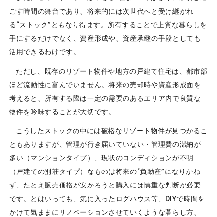
ごす時間の舞台であり、将来的には次世代へと受け継がれ
る“ストック”ともなり得ます。所有することで上質な暮らしを
手にするだけでなく、資産形成や、資産承継の手段としても
活用できるわけです。
ただし、既存のリゾート物件や地方の戸建て住宅は、都市部
ほど流動性に富んでいません。将来の売却時や資産形成面を
考えると、所有する際は一定の需要のあるエリア内で良質な
物件を吟味することが大切です。
こうしたストックの中には破格なリゾート物件が見つかるこ
ともありますが、管理が行き届いていない・管理費の滞納が
多い（マンションタイプ）、現状のコンディションが不明
（戸建ての別荘タイプ）なものは将来の“負動産”になりかね
ず、たとえ販売価格が安かろうと購入には慎重な判断が必要
です。とはいっても、気に入ったログハウス等、DIYで時間を
かけて気ままにリノベーションさせていくような暮らし方、