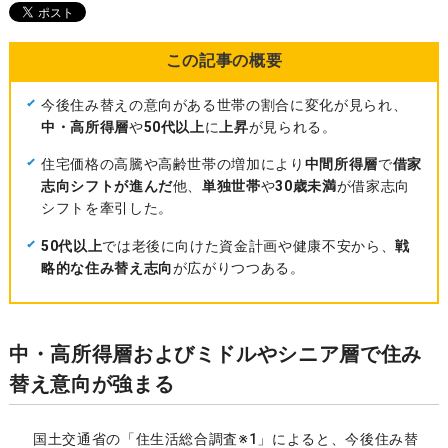
この記事の概要
今後住み替えの意向がある世帯の割合に変化が見られ、
中・高所得層
や
50代以上
に
上昇
が見られる。
住宅価格の高騰や高齢世帯の増加により
中間所得層
で
借家
志向シフトが進んだ
他、
単独世帯
や
30歳未満
が借家志向
シフトを牽引した。
50代以上
では老後に向けた資金計画や健康不安から、
戦
略的な住み替え志向
が広がりつつある。
中・高所得層およびミドルやシニア層で住み
替え意向が強まる
国土交通省の「住生活総合調査※1」によると、今後住み替