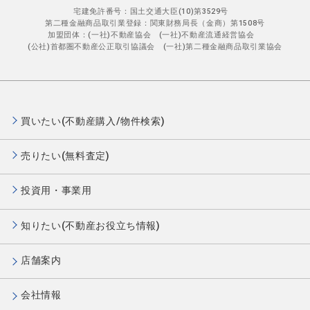
宅建免許番号：国土交通大臣(10)第3529号
第二種金融商品取引業登録：関東財務局長（金商）第1508号
加盟団体：(一社)不動産協会 (一社)不動産流通経営協会
(公社)首都圏不動産公正取引協議会 (一社)第二種金融商品取引業協会
買いたい(不動産購入/物件検索)
売りたい(無料査定)
投資用・事業用
知りたい(不動産お役立ち情報)
店舗案内
会社情報