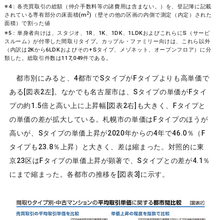
※4：各売買取引の総額（仲介手数料等の諸費用は含まない。）を、登記簿に記載
2
されている専有部分の床面積(m
)（壁その他の区画の内側で測定（内定）された
面積）で割った値
※5：単身者向けは、スタジオ、1R、1K、1DK、1LDKおよびこれらにS（サービ
スルーム）が付帯した間取りタイプ。カップル・ファミリー向けは、これら以外
（内訳は2Kから6LDKおよびその+Sタイプ、メゾネット、オープンフロア）に分
類した。総取引件数は117,049件である。
都市別にみると、4都市でSタイプがFタイプよりも高単価で
ある[図表2左]。なかでも名古屋市は、Sタイプの単価がFタイ
プの約1.5倍と高い上に上昇幅[図表2右]も大きく、Fタイプと
の単価の差が拡大している。札幌市の単価はFタイプのほうが
高いが、Sタイプの単価上昇が2020年からの4年で46.0％（F
タイプも23.8％上昇）と大きく、差は縮まった。対照的に東
京23区はFタイプの単価上昇が顕著で、Sタイプとの差が4.1％
にまで縮まった。各都市の推移を[図表3]に示す。