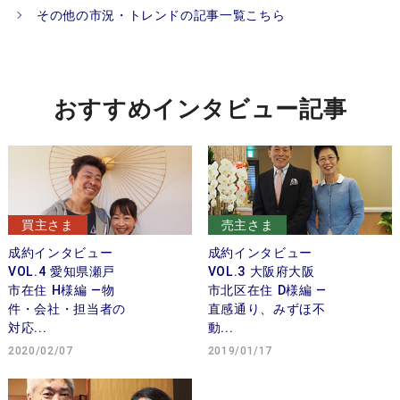
その他の市況・トレンドの記事一覧こちら
おすすめインタビュー記事
買主さま
売主さま
成約インタビュー
成約インタビュー
VOL.4 愛知県瀬戸
VOL.3 大阪府大阪
市在住 H様編 —物
市北区在住 D様編 —
件・会社・担当者の
直感通り、みずほ不
対応...
動...
2020/02/07
2019/01/17