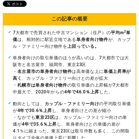
この記事の概要
2
7大都市で売買された中古マンション（住戸）の
平均m
単
価
は、相対的に駅近立地である
単身者向け物件
が、カップ
ル・ファミリー向け物件を
上回っている。
単身者向けの取引単価のほうが高いのは、7大都市では大
阪市と名古屋市、福岡市、東京23区
・
名古屋市の単身者向け物件
は高単価な上に
単価上昇率が
高く
、カップル・ファミリー向けとの差が拡大
・
札幌市は単身者向け物件
の取引単価の上昇幅が7大都市
中最大で、2020年からの
4年で46.0％上昇
した。
動向としては、
カップル・ファミリー向け
の平均取引単価
が
4年で30.6％上昇
し、単身者向けとの差が縮小
・なかでも
東京23区
は、カップル・ファミリー向けの単
価が
4年で35.6％上昇
し、単身者向けとの単価の差が
4.1％に縮まった。東京23区は取引件数も多く、この間取
りタイプ全体の単価上昇に影響した。