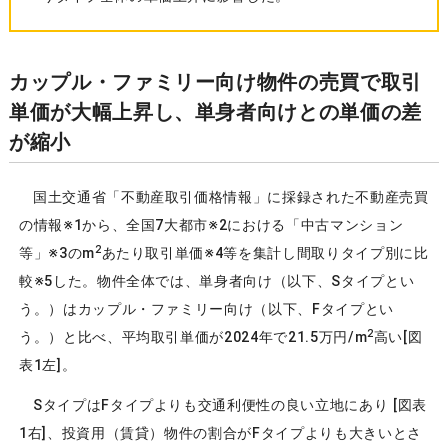
カップル・ファミリー向け物件の売買で取引
単価が大幅上昇し、単身者向けとの単価の差
が縮小
国土交通省「不動産取引価格情報」に採録された不動産売買
の情報※1から、全国7大都市※2における「中古マンション
2
等」※3のm
あたり取引単価※4等を集計し間取りタイプ別に比
較※5した。物件全体では、単身者向け（以下、Sタイプとい
う。）はカップル・ファミリー向け（以下、Fタイプとい
2
う。）と比べ、平均取引単価が2024年で21.5万円/m
高い[図
表1左]。
SタイプはFタイプよりも交通利便性の良い立地にあり [図表
1右]、投資用（賃貸）物件の割合がFタイプよりも大きいとさ