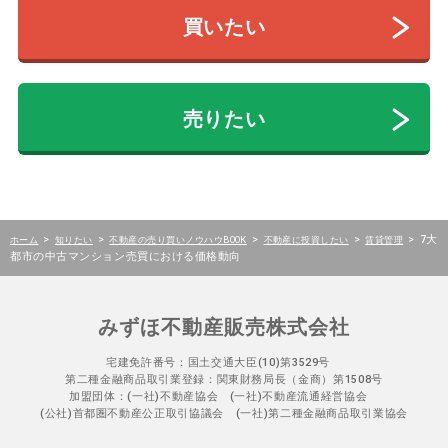
買いたい
売りたい
>
>
>
>
>
7大
ホーム
知りたい
不動産の売り買いノウハウBOOK
不動産に投資したい
賃貸管理
都市の中古マンション売買における価格動向
みずほ不動産販売株式会社
宅建免許番号：国土交通大臣(10)第3529号
第二種金融商品取引業登録：関東財務局長（金商）第1508号
加盟団体：(一社)不動産協会 (一社)不動産流通経営協会
(公社)首都圏不動産公正取引協議会 (一社)第二種金融商品取引業協会