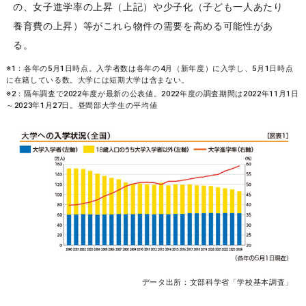
の、女子進学率の上昇（上記）や少子化（子ども一人あたり
養育費の上昇）等がこれら物件の需要を高める可能性があ
る。
※1：各年の5月1日時点。入学者数は各年の4月（新年度）に入学し、5月1日時点
に在籍している数。大学には短期大学は含まない。
※2：隔年調査で2022年度が最新の公表値。2022年度の調査期間は2022年11月1日
～2023年1月27日。昼間部大学生の平均値
データ出所：文部科学省「学校基本調査」