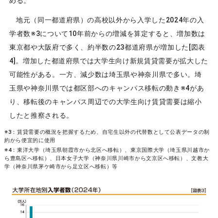
める。
地元（同一都道府県）の高校以外から入学した2024年の入
学者数※3について10年前からの増減を算定すると、増加数は
東京都や大阪府で多く、約半数の23都道府県が増加した[図表
4]。増加した都道府県では大学生向け新規賃貸需要が拡大した
可能性がある。一方、減少数は埼玉県や神奈川県で多い。埼
玉県や神奈川県では都区部へのキャンパス移転の動き※4があ
り、移転後のキャンパス周辺での大学生向け賃貸需要は縮小
したと推察される。
※3：賃貸需要の概況を把握するため、自宅生以外の代替数として公表データの制
約から便宜的に使用
※4：東洋大学（埼玉県朝霞市から北区へ移転）、東京国際大学（埼玉県川越市か
ら豊島区へ移転）、日本女子大学（神奈川県川崎市から文京区へ移転）、文教大
学（神奈川県茅ケ崎市から足立区へ移転）等