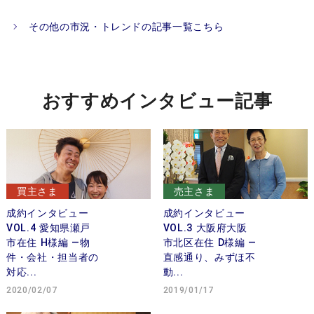
その他の市況・トレンドの記事一覧こちら
おすすめインタビュー記事
買主さま
売主さま
成約インタビュー
成約インタビュー
VOL.4 愛知県瀬戸
VOL.3 大阪府大阪
市在住 H様編 —物
市北区在住 D様編 —
件・会社・担当者の
直感通り、みずほ不
対応...
動...
2020/02/07
2019/01/17