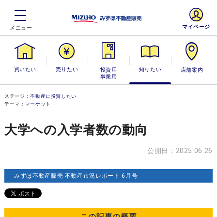
マイページ
買いたい
売りたい
投資用・事業
知りたい
店舗案内
用
ステージ：
不動産に投資したい
テーマ：
マーケット
大学への入学者数の動向
公開日：2025.06.26
みずほ不動産販売 不動産市況レポート 6月号
この記事の概要