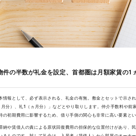
物件の半数が礼金を設定、首都圏は月額家賃の1
本情報として、必ず表示される、礼金の有無。敷金とセットで示さ
ヵ月分）、礼1（ヵ月分）」などとやり取りします。仲介手数料や前
時の初期費用に影響するため、借り手側の関心も非常に高い要素と
滞納や賃借人の責による原状回復費用の担保的な位置付けがあり、
いるものです。対して礼金は、入居者（賃借人）から部屋のオーナ