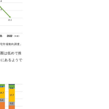
宅市場動向調査」
畿圏は低めで推
向にあるようで