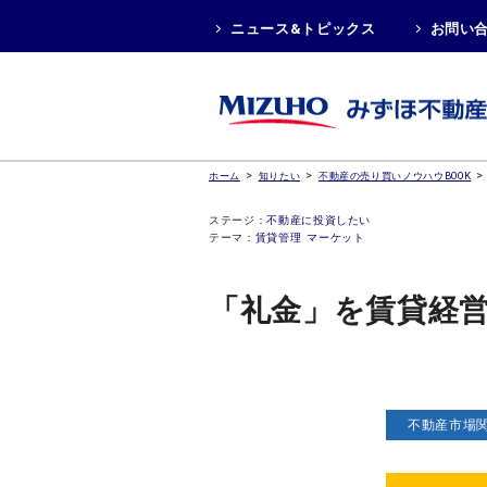
ニュース&トピックス
お問い
>
>
>
ホーム
知りたい
不動産の売り買いノウハウBOOK
ステージ：
不動産に投資したい
テーマ：
賃貸管理
マーケット
「礼金」を賃貸経
不動産市場