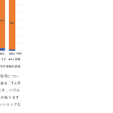
宅市場動向調査」
貸住宅につい
金を「1ヵ月
ます。バブル
象があります
ンショックな