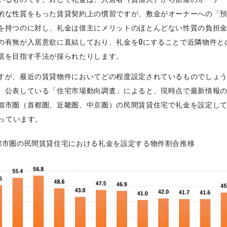
的な性質をもった賃貸契約上の慣習ですが、敷金がオーナーへの「
を持つのに対し、礼金は借主にメリットのほとんどない性質の負担
の有無が入居意欲に直結しており、礼金を0にすることで近隣物件と
居を目指す手法が採られたりします。
すが、最近の賃貸物件においてどの程度設定されているものでしょ
、公表している「住宅市場動向調査」によると、現時点で最新情報の2
都市圏（首都圏、近畿圏、中京圏）の民間賃貸住宅で礼金を設定し
なっています。
都市圏の民間賃貸住宅における礼金を設定する物件割合推移