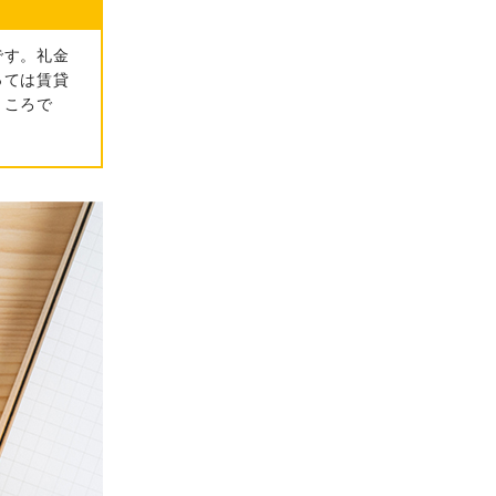
です。礼金
っては賃貸
ところで