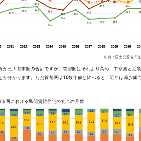
出典：国土交通省「住
線が三大都市圏の合計ですが、首都圏はそれより高め、中京圏と近
とが分かります。ただ首都圏は10数年前と比べると、近年は減少傾
都市圏における民間賃貸住宅の礼金の月数