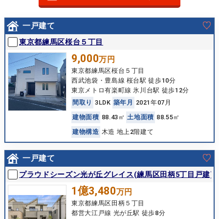
一戸建て
東京都練馬区桜台５丁目
9,000
万円
東京都練馬区桜台５丁目
西武池袋・豊島線 桜台駅 徒歩10分
東京メトロ有楽町線 氷川台駅 徒歩12分
間
取
り
3LDK
築
年
月
2021年07月
建
物
面
積
88.43㎡
土
地
面
積
88.55㎡
建
物
構
造
木造 地上2階建て
一戸建て
プラウドシーズン光が丘グレイス(練馬区田柄5丁目戸建)
1億3,480
万円
東京都練馬区田柄５丁目
都営大江戸線 光が丘駅 徒歩8分