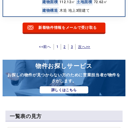
建
物
面
積
112.12㎡
土
地
面
積
72.62㎡
建
物
構
造
木造 地上3階建て
新着物件情報をメールで受け取る
<<前へ
1
2
3
次へ>>
物件お探しサービス
お探しの物件が見つからない方のために営業担当者が物件を
さがします。
詳しくはこちら
一覧表の見方