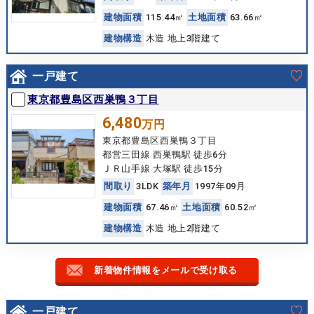
建
物
面
積
115.44㎡
土
地
面
積
63.66㎡
建
物
構
造
木造 地上3階建て
一戸建て
東京都豊島区西巣鴨３丁目
6,480
万円
東京都豊島区西巣鴨３丁目
都営三田線 西巣鴨駅 徒歩6分
ＪＲ山手線 大塚駅 徒歩15分
間
取
り
3LDK
築
年
月
1997年09月
建
物
面
積
67.46㎡
土
地
面
積
60.52㎡
建
物
構
造
木造 地上2階建て
新着物件情報をメールで受け取る
一戸建て