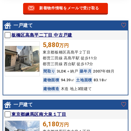
新着物件情報をメールで受け取る
一戸建て
板橋区高島平二丁目 中古戸建
5,880
万円
東京都板橋区高島平２丁目
都営三田線 高島平駅 徒歩11分
都営三田線 西台駅 徒歩17分
間
取
り
3LDK＋納戸
築
年
月
2007年03月
建
物
面
積
94.39㎡
土
地
面
積
83.18㎡
建
物
構
造
木造 地上3階建て
一戸建て
東京都練馬区南大泉１丁目
6,180
万円