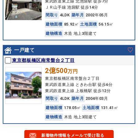
東武鉄道東上線 北池袋駅 徒歩7分
ＪＲ山手線 池袋駅 徒歩14分
間
取
り
4LDK
築
年
月
2002年05月
建
物
面
積
85.92㎡
土
地
面
積
56.15㎡
建
物
構
造
木造 地上3階建て
一戸建て
東京都板橋区南常盤台２丁目
2億500
万円
東京都板橋区南常盤台２丁目
東武鉄道東上線 ときわ台駅 徒歩6分
東武鉄道東上線 上板橋駅 徒歩12分
間
取
り
4LDK
築
年
月
2004年03月
建
物
面
積
178.05㎡
土
地
面
積
131.41㎡
建
物
構
造
木造 地上3階建て
新着物件情報をメールで受け取る