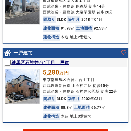
東京都練馬区南大泉１丁目
西武池袋・豊島線 保谷駅 徒歩14分
西武池袋・豊島線 大泉学園駅 徒歩20分
間
取
り
3LDK
築
年
月
2018年04月
建
物
面
積
91.93㎡
土
地
面
積
92.53㎡
建
物
構
造
木造 地上2階建て
一戸建て
練馬区石神井台1丁目 戸建
5,280
万円
東京都練馬区石神井台１丁目
西武鉄道新宿線 上石神井駅 徒歩15分
西武池袋・豊島線 石神井公園駅 徒歩22分
間
取
り
3LDK
築
年
月
2002年03月
建
物
面
積
88.8㎡
土
地
面
積
66.77㎡
建
物
構
造
木造 地上3階建て