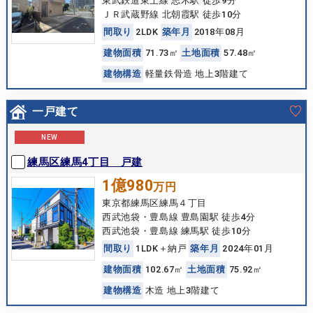
東武鉄道東上線 志木駅 徒歩9分
ＪＲ武蔵野線 北朝霞駅 徒歩10分
間
取
り
2LDK
築
年
月
2018年08月
建
物
面
積
71.73㎡
土
地
面
積
57.48㎡
建
物
構
造
軽量鉄骨造 地上3階建て
一戸建て
NEW
練馬区練馬4丁目 戸建
1億980
万円
東京都練馬区練馬４丁目
西武池袋・豊島線 豊島園駅 徒歩4分
西武池袋・豊島線 練馬駅 徒歩10分
間
取
り
1LDK＋納戸
築
年
月
2024年01月
建
物
面
積
102.67㎡
土
地
面
積
75.92㎡
建
物
構
造
木造 地上3階建て