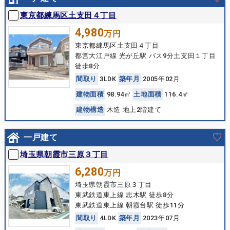
東京都練馬区土支田４丁目
4,980
万円
東京都練馬区土支田４丁目
都営大江戸線 光が丘駅 バス9分土支田１丁目
徒歩8分
間
取
り
3LDK
築
年
月
2005年02月
建
物
面
積
98.94㎡
土
地
面
積
116.4㎡
建
物
構
造
木造 地上2階建て
一戸建て
埼玉県朝霞市三原３丁目
6,280
万円
埼玉県朝霞市三原３丁目
東武鉄道東上線 志木駅 徒歩8分
東武鉄道東上線 朝霞台駅 徒歩11分
間
取
り
4LDK
築
年
月
2023年07月