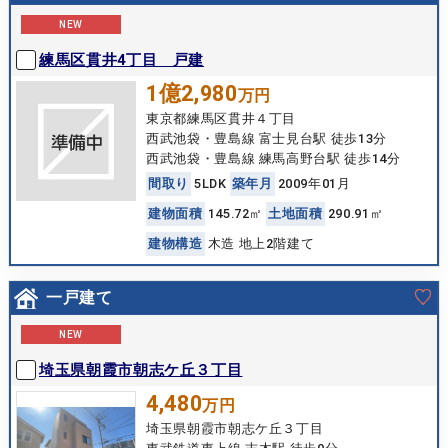
NEW
練馬区貫井4丁目 戸建
1億2,980
万円
東京都練馬区貫井４丁目
西武池袋・豊島線 富士見台駅 徒歩13分
西武池袋・豊島線 練馬高野台駅 徒歩14分
間
取
り
5LDK
築
年
月
2009年01月
建
物
面
積
145.72㎡
土
地
面
積
290.91㎡
建
物
構
造
木造 地上2階建て
一戸建て
NEW
埼玉県朝霞市朝志ケ丘３丁目
4,480
万円
埼玉県朝霞市朝志ケ丘３丁目