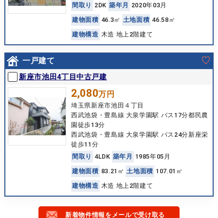
間
取
り
2DK
築
年
月
2020年03月
建
物
面
積
46.3㎡
土
地
面
積
46.58㎡
建
物
構
造
木造 地上2階建て
一戸建て
新座市池田4丁目中古戸建
2,080
万円
埼玉県新座市池田４丁目
西武池袋・豊島線 大泉学園駅 バス17分都民農
園徒歩13分
西武池袋・豊島線 大泉学園駅 バス24分新座栄
徒歩11分
間
取
り
4LDK
築
年
月
1985年05月
建
物
面
積
83.21㎡
土
地
面
積
107.01㎡
建
物
構
造
木造 地上2階建て
新着物件情報をメールで受け取る