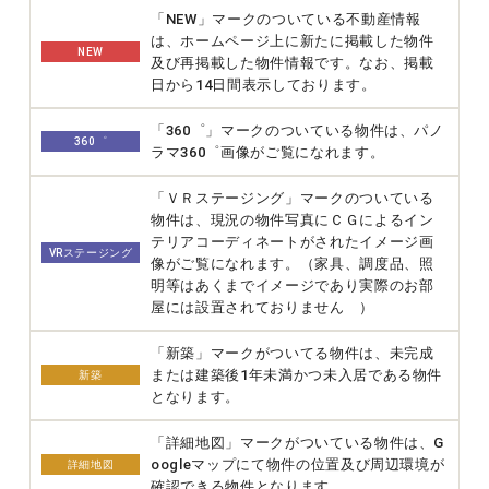
「NEW」マークのついている不動産情報
は、ホームページ上に新たに掲載した物件
NEW
及び再掲載した物件情報です。なお、掲載
日から14日間表示しております。
「360゜」マークのついている物件は、パノ
360゜
ラマ360゜画像がご覧になれます。
「ＶＲステージング」マークのついている
物件は、現況の物件写真にＣＧによるイン
テリアコーディネートがされたイメージ画
VRステージング
像がご覧になれます。（家具、調度品、照
明等はあくまでイメージであり実際のお部
屋には設置されておりません ）
「新築」マークがついてる物件は、未完成
または建築後1年未満かつ未入居である物件
新築
となります。
「詳細地図」マークがついている物件は、G
oogleマップにて物件の位置及び周辺環境が
詳細地図
確認できる物件となります。