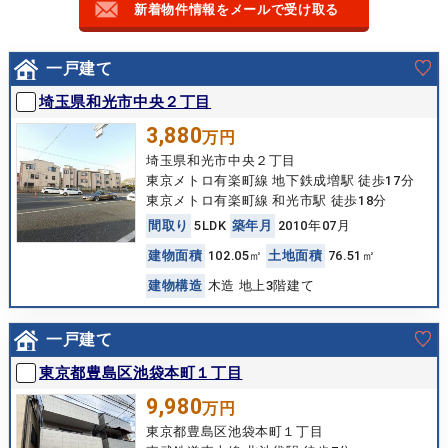
新着物件情報をメールで受け取る
一戸建て
埼玉県和光市中央２丁目
3,880
万円
埼玉県和光市中央２丁目
東京メトロ有楽町線 地下鉄成増駅 徒歩17分
東京メトロ有楽町線 和光市駅 徒歩18分
間
取
り
5LDK
築
年
月
2010年07月
建
物
面
積
102.05㎡
土
地
面
積
76.51㎡
建
物
構
造
木造 地上3階建て
一戸建て
東京都豊島区池袋本町１丁目
9,980
万円
東京都豊島区池袋本町１丁目