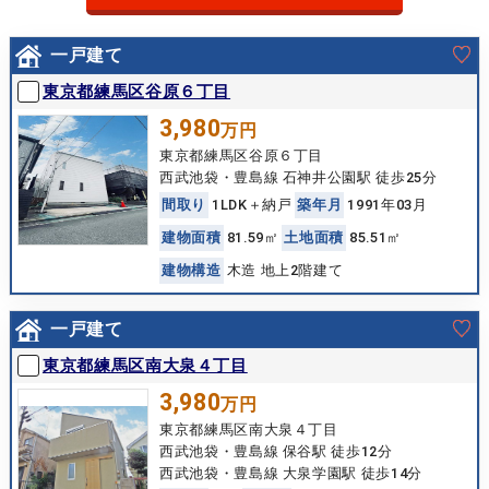
一戸建て
東京都練馬区谷原６丁目
3,980
万円
東京都練馬区谷原６丁目
西武池袋・豊島線 石神井公園駅 徒歩25分
間
取
り
1LDK＋納戸
築
年
月
1991年03月
建
物
面
積
81.59㎡
土
地
面
積
85.51㎡
建
物
構
造
木造 地上2階建て
一戸建て
東京都練馬区南大泉４丁目
3,980
万円
東京都練馬区南大泉４丁目
西武池袋・豊島線 保谷駅 徒歩12分
西武池袋・豊島線 大泉学園駅 徒歩14分