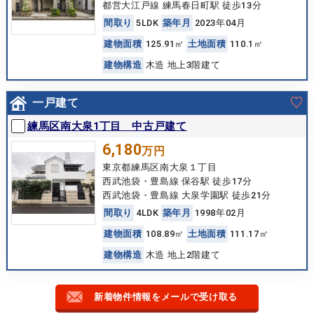
都営大江戸線 練馬春日町駅 徒歩13分
間
取
り
5LDK
築
年
月
2023年04月
建
物
面
積
125.91㎡
土
地
面
積
110.1㎡
建
物
構
造
木造 地上3階建て
一戸建て
練馬区南大泉1丁目 中古戸建て
6,180
万円
東京都練馬区南大泉１丁目
西武池袋・豊島線 保谷駅 徒歩17分
西武池袋・豊島線 大泉学園駅 徒歩21分
間
取
り
4LDK
築
年
月
1998年02月
建
物
面
積
108.89㎡
土
地
面
積
111.17㎡
建
物
構
造
木造 地上2階建て
新着物件情報をメールで受け取る