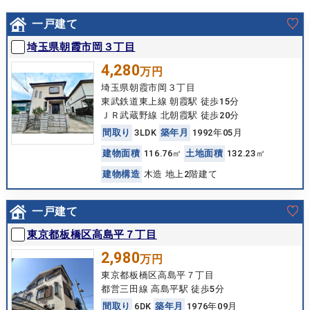
一戸建て
埼玉県朝霞市岡３丁目
4,280
万円
埼玉県朝霞市岡３丁目
東武鉄道東上線 朝霞駅 徒歩15分
ＪＲ武蔵野線 北朝霞駅 徒歩20分
間
取
り
3LDK
築
年
月
1992年05月
建
物
面
積
116.76㎡
土
地
面
積
132.23㎡
建
物
構
造
木造 地上2階建て
一戸建て
東京都板橋区高島平７丁目
2,980
万円
東京都板橋区高島平７丁目
都営三田線 高島平駅 徒歩5分
間
取
り
6DK
築
年
月
1976年09月