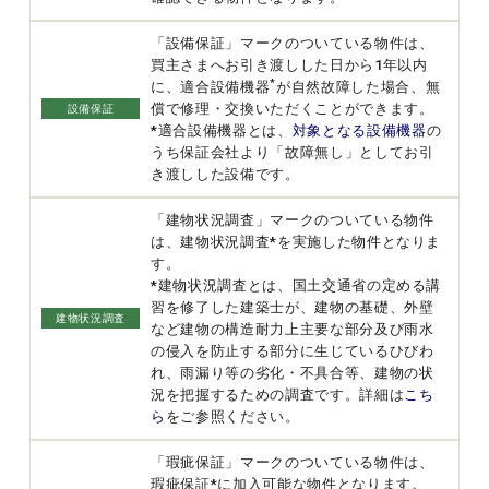
「設備保証」マークのついている物件は、
買主さまへお引き渡しした日から1年以内
*
に、適合設備機器
が自然故障した場合、無
償で修理・交換いただくことができます。
設備保証
*適合設備機器とは、
対象となる設備機器
の
うち保証会社より「故障無し」としてお引
き渡しした設備です。
「建物状況調査」マークのついている物件
は、建物状況調査*を実施した物件となりま
す。
*建物状況調査とは、国土交通省の定める講
習を修了した建築士が、建物の基礎、外壁
建物状況調査
など建物の構造耐力上主要な部分及び雨水
の侵入を防止する部分に生じているひびわ
れ、雨漏り等の劣化・不具合等、建物の状
況を把握するための調査です。詳細は
こち
ら
をご参照ください。
「瑕疵保証」マークのついている物件は、
瑕疵保証*に加入可能な物件となります。