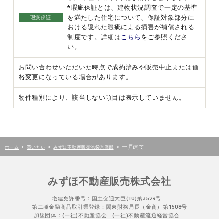
*瑕疵保証とは、建物状況調査で一定の基準
を満たした住宅について、保証対象部分に
瑕疵保証
おける隠れた瑕疵による損害が補償される
制度です。詳細は
こちら
をご参照くださ
い。
お問い合わせいただいた時点で成約済みや販売中止または価
格変更になっている場合があります。
物件種別により、該当しない項目は表示していません。
>
>
>
一戸建て
ホーム
買いたい
みずほ不動産販売池袋営業部
みずほ不動産販売株式会社
宅建免許番号：国土交通大臣(10)第3529号
第二種金融商品取引業登録：関東財務局長（金商）第1508号
加盟団体：(一社)不動産協会 (一社)不動産流通経営協会