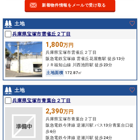
新着物件情報をメールで受け取る
土地
兵庫県宝塚市雲雀丘２丁目
1,800
万円
兵庫県宝塚市雲雀丘２丁目
阪急電鉄宝塚線 雲雀丘花屋敷駅 徒歩13分
ＪＲ福知山線 川西池田駅 徒歩23分
土
地
面
積
172.87㎡
土地
兵庫県宝塚市青葉台２丁目
2,390
万円
兵庫県宝塚市青葉台２丁目
阪急電鉄今津線 逆瀬川駅 バス13分青葉台口徒
歩6分
阪急電鉄今津線 逆瀬川駅 徒歩24分