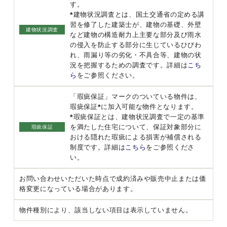
す。
*建物状況調査とは、国土交通省の定める講
習を修了した建築士が、建物の基礎、外壁
建物状況調査
など建物の構造耐力上主要な部分及び雨水
の侵入を防止する部分に生じているひびわ
れ、雨漏り等の劣化・不具合等、建物の状
況を把握するための調査です。詳細は
こち
ら
をご参照ください。
「瑕疵保証」マークのついている物件は、
瑕疵保証*に加入可能な物件となります。
*瑕疵保証とは、建物状況調査で一定の基準
を満たした住宅について、保証対象部分に
瑕疵保証
おける隠れた瑕疵による損害が補償される
制度です。詳細は
こちら
をご参照くださ
い。
お問い合わせいただいた時点で成約済みや販売中止または価
格変更になっている場合があります。
物件種別により、該当しない項目は表示していません。