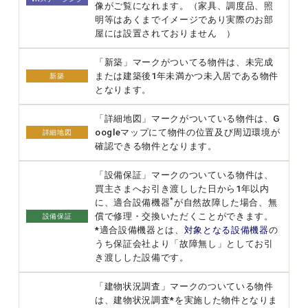
像がご覧になれます。（家具、調度品、照
明等はあくまでイメージであり実際のお部
屋には設置されておりません ）
「新築」マークがついてる物件は、未完成
または建築後1年未満かつ未入居である物件
新築
となります。
「詳細地図」マークがついている物件は、G
oogleマップにて物件の位置及び周辺環境が
詳細地図
確認できる物件となります。
「設備保証」マークのついている物件は、
買主さまへお引き渡しした日から1年以内
*
に、適合設備機器
が自然故障した場合、無
償で修理・交換いただくことができます。
設備保証
*適合設備機器とは、
対象となる設備機器
の
うち保証会社より「故障無し」としてお引
き渡しした設備です。
「建物状況調査」マークのついている物件
は、建物状況調査*を実施した物件となりま