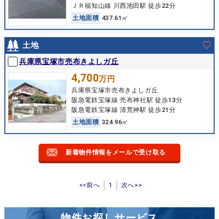
ＪＲ福知山線 川西池田駅 徒歩22分
土
地
面
積
437.61㎡
土地
兵庫県宝塚市売布きよしガ丘
4,700
万円
兵庫県宝塚市売布きよしガ丘
阪急電鉄宝塚線 売布神社駅 徒歩13分
阪急電鉄宝塚線 清荒神駅 徒歩21分
土
地
面
積
324.96㎡
新着物件情報をメールで受け取る
<<前へ
1
次へ>>
物件お探しサービス