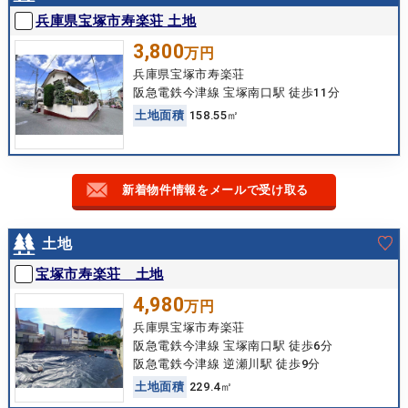
兵庫県宝塚市寿楽荘 土地
3,800
万円
兵庫県宝塚市寿楽荘
阪急電鉄今津線 宝塚南口駅 徒歩11分
土
地
面
積
158.55㎡
新着物件情報をメールで受け取る
土地
宝塚市寿楽荘 土地
4,980
万円
兵庫県宝塚市寿楽荘
阪急電鉄今津線 宝塚南口駅 徒歩6分
阪急電鉄今津線 逆瀬川駅 徒歩9分
土
地
面
積
229.4㎡