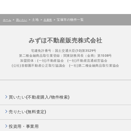
>
>
土地
>
>
宝塚市の物件一覧
ホーム
買いたい
兵庫県
みずほ不動産販売株式会社
宅建免許番号：国土交通大臣(10)第3529号
第二種金融商品取引業登録：関東財務局長（金商）第1508号
加盟団体：(一社)不動産協会 (一社)不動産流通経営協会
(公社)首都圏不動産公正取引協議会 (一社)第二種金融商品取引業協会
買いたい(不動産購入/物件検索)
売りたい(無料査定)
投資用・事業用