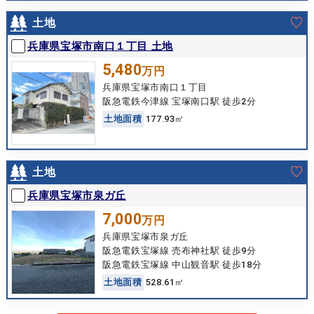
土地
兵庫県宝塚市南口１丁目 土地
5,480
万円
兵庫県宝塚市南口１丁目
阪急電鉄今津線 宝塚南口駅 徒歩2分
土
地
面
積
177.93㎡
土地
兵庫県宝塚市泉ガ丘
7,000
万円
兵庫県宝塚市泉ガ丘
阪急電鉄宝塚線 売布神社駅 徒歩9分
阪急電鉄宝塚線 中山観音駅 徒歩18分
土
地
面
積
528.61㎡