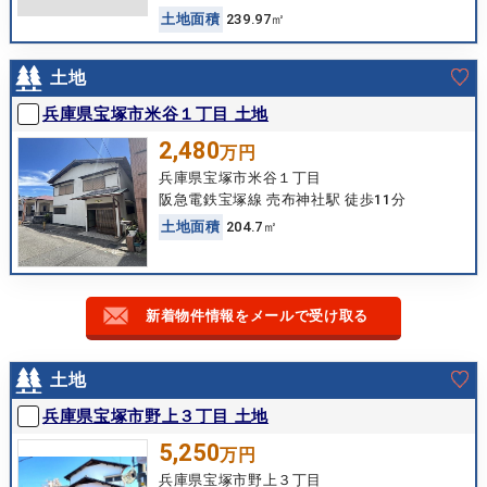
土
地
面
積
239.97㎡
土地
兵庫県宝塚市米谷１丁目 土地
2,480
万円
兵庫県宝塚市米谷１丁目
阪急電鉄宝塚線 売布神社駅 徒歩11分
土
地
面
積
204.7㎡
新着物件情報をメールで受け取る
土地
兵庫県宝塚市野上３丁目 土地
5,250
万円
兵庫県宝塚市野上３丁目