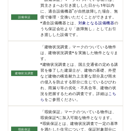
買主さまへお引き渡しした日から1年以内
*
に、適合設備機器
が自然故障した場合、無
償で修理・交換いただくことができます。
設備保証
*適合設備機器とは、
対象となる設備機器
の
うち保証会社より「故障無し」としてお引
き渡しした設備です。
「建物状況調査」マークのついている物件
は、建物状況調査*を実施した物件となりま
す。
*建物状況調査とは、国土交通省の定める講
習を修了した建築士が、建物の基礎、外壁
建物状況調査
など建物の構造耐力上主要な部分及び雨水
の侵入を防止する部分に生じているひびわ
れ、雨漏り等の劣化・不具合等、建物の状
況を把握するための調査です。詳細は
こち
ら
をご参照ください。
「瑕疵保証」マークのついている物件は、
瑕疵保証*に加入可能な物件となります。
*瑕疵保証とは、建物状況調査で一定の基準
を満たした住宅について、保証対象部分に
瑕疵保証