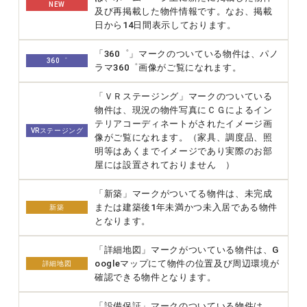
NEW
及び再掲載した物件情報です。なお、掲載
日から14日間表示しております。
「360゜」マークのついている物件は、パノ
360゜
ラマ360゜画像がご覧になれます。
「ＶＲステージング」マークのついている
物件は、現況の物件写真にＣＧによるイン
テリアコーディネートがされたイメージ画
VRステージング
像がご覧になれます。（家具、調度品、照
明等はあくまでイメージであり実際のお部
屋には設置されておりません ）
「新築」マークがついてる物件は、未完成
または建築後1年未満かつ未入居である物件
新築
となります。
「詳細地図」マークがついている物件は、G
oogleマップにて物件の位置及び周辺環境が
詳細地図
確認できる物件となります。
「設備保証」マークのついている物件は、