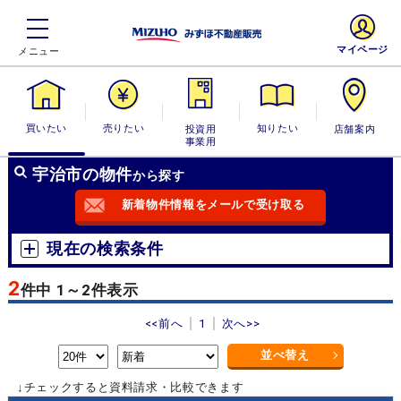
マイページ
買いたい
売りたい
投資用・事業
知りたい
店舗案内
用
宇治市の物件
から探す
新着物件情報をメールで受け取る
現在の検索条件
2
件中 1～2件表示
<<前へ
1
次へ>>
並べ替え
↓チェックすると資料請求・比較できます