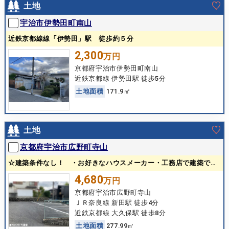
土地
宇治市伊勢田町南山
近鉄京都線線「伊勢田」駅 徒歩約５分
2,300
万円
京都府宇治市伊勢田町南山
近鉄京都線 伊勢田駅 徒歩5分
土
地
面
積
171.9㎡
土地
京都府宇治市広野町寺山
☆建築条件なし！ ・お好きなハウスメーカー・工務店で建築できます♪
4,680
万円
京都府宇治市広野町寺山
ＪＲ奈良線 新田駅 徒歩4分
近鉄京都線 大久保駅 徒歩8分
土
地
面
積
277.99㎡