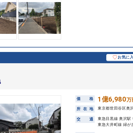
お気に
地
1億6,980
価
格
万
東京都世田谷区奥
所
在
地
東急目黒線 奥沢駅 
交
通
東急大井町線 緑が