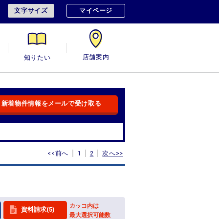
文字サイズ
マイページ
用
知りたい
店舗案内
新着物件情報をメールで受け取る
<<前へ
1
2
次へ>>
カッコ内は
資料請求(5)
最大選択可能数