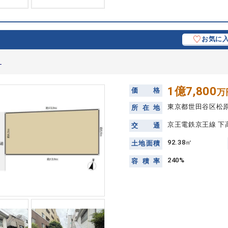
お気に
目
1億7,800
価
格
万
東京都世田谷区松
所
在
地
京王電鉄京王線 下
交
通
92.38㎡
土
地
面
積
240%
容
積
率