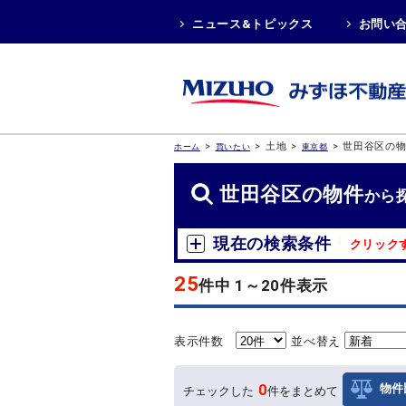
ニュース&トピックス
お問い
>
>
土地
>
>
世田谷区の
ホーム
買いたい
東京都
世田谷区の物件
から
現在の検索条件
クリック
25
件中 1～20件表示
表示件数
並べ替え
0
物件
チェックした
件をまとめて