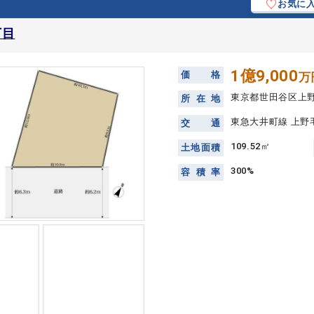
お気に
丁目
1億9,000
価
格
万
東京都世田谷区上
所
在
地
東急大井町線 上野
交
通
109.52㎡
土
地
面
積
300%
容
積
率