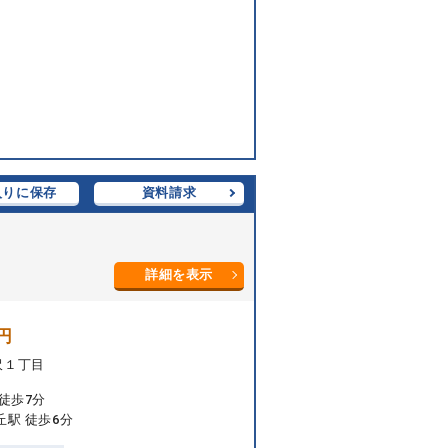
入りに保存
資料請求
詳細を表示
円
沢１丁目
徒歩7分
丘駅 徒歩6分