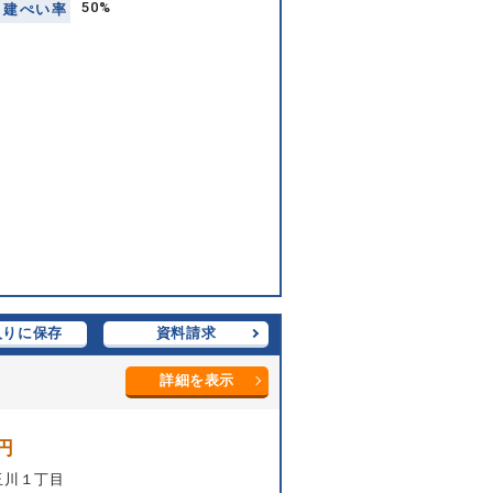
50%
建
ぺ
い
率
入りに保存
資料請求
詳細を表示
円
玉川１丁目