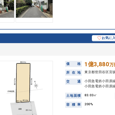
お気に
1億3,880
価
格
万
東京都世田谷区宮
所
在
地
小田急電鉄小田原線
交
通
小田急電鉄小田原線
83.03㎡
土
地
面
積
200%
容
積
率