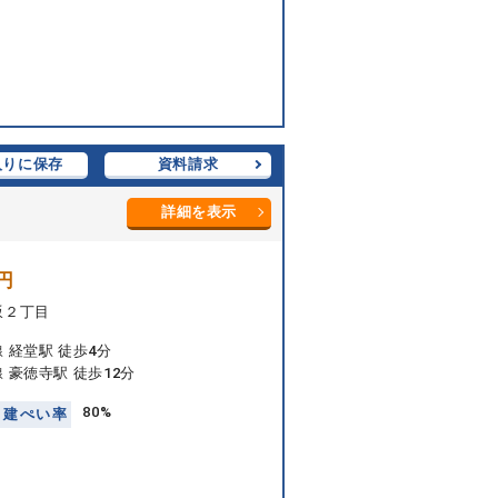
入りに保存
資料請求
詳細を表示
円
坂２丁目
 経堂駅 徒歩4分
 豪徳寺駅 徒歩12分
80%
建
ぺ
い
率