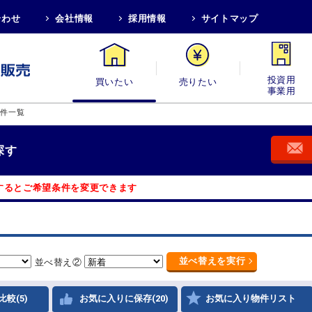
合わせ
会社情報
採用情報
サイトマップ
買いたい
売りたい
投資用・事業
物件一覧
探す
するとご希望条件を変更できます
並べ替え
を実行
並べ替え②
比較(5)
お気に入りに保存(20)
お気に入り物件リスト