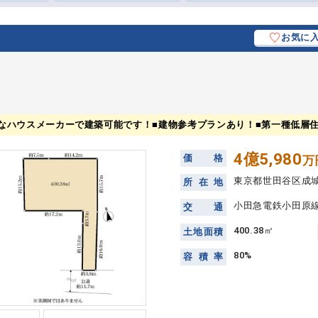
お気に
好きなハウスメーカーで建築可能です！■建物参考プランあり！■第一種低層
4億5,980
価
格
万
東京都世田谷区成
所
在
地
小田急電鉄小田原線
交
通
400.38㎡
土
地
面
積
80%
容
積
率