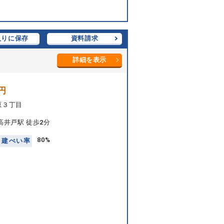
入りに保存
資料請求
詳細を表示
円
原３丁目
高井戸駅 徒歩2分
80%
建
ぺ
い
率