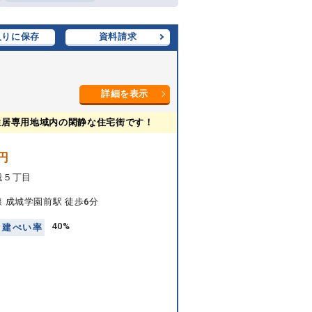
入りに保存
資料請求
詳細を表示
住居専用地域内の閑静な住宅街です！
円
城５丁目
 成城学園前駅 徒歩6分
40%
建
ぺ
い
率