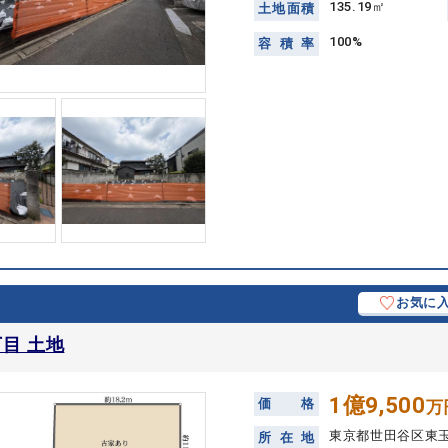
135.19㎡
土
地
面
積
100%
容
積
率
お気に
目 土地
1億9,500
価
格
万
東京都世田谷区東
所
在
地