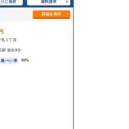
入りに保存
資料請求
詳細を表示
円
野毛１丁目
毛駅 徒歩3分
80%
建
ぺ
い
率