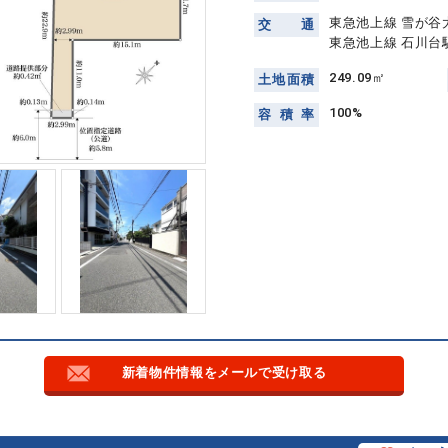
東急池上線 雪が谷
交
通
東急池上線 石川台駅
249.09㎡
土
地
面
積
100%
容
積
率
新着物件情報をメールで受け取る