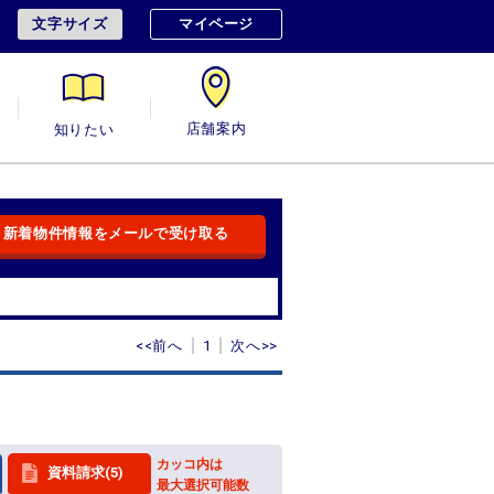
文字サイズ
マイページ
用
知りたい
店舗案内
新着物件情報をメールで受け取る
<<前へ
1
次へ>>
カッコ内は
資料請求(5)
最大選択可能数