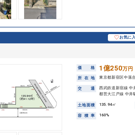
お気に
1億250
価
格
万円
東京都新宿区中落
所
在
地
西武鉄道新宿線 中
交
通
都営大江戸線 中井
135.94㎡
土
地
面
積
160%
容
積
率