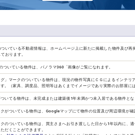
のついている不動産情報は、ホームページ上に新たに掲載した物件及び再
しております。
クのついている物件は、パノラマ360゜画像がご覧になれます。
ング」マークのついている物件は、現況の物件写真にＣＧによるインテリ
ます。（家具、調度品、照明等はあくまでイメージであり実際のお部屋に
がついてる物件は、未完成または建築後1年未満かつ未入居である物件とな
クがついている物件は、Googleマップにて物件の位置及び周辺環境が
ークのついている物件は、買主さまへお引き渡しした日から1年以内に、適
いただくことができます。