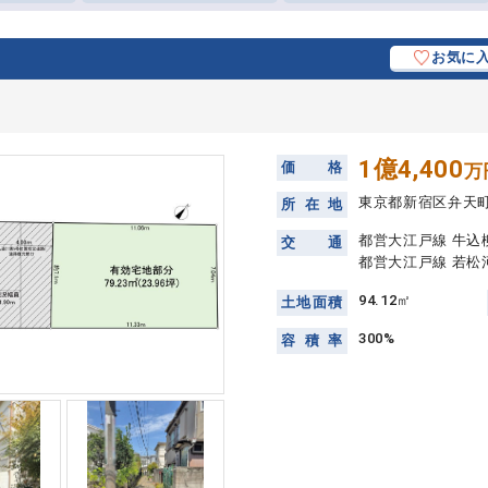
お気に
1億4,400
価
格
万
東京都新宿区弁天
所
在
地
都営大江戸線 牛込
交
通
都営大江戸線 若松河
94.12㎡
土
地
面
積
300%
容
積
率