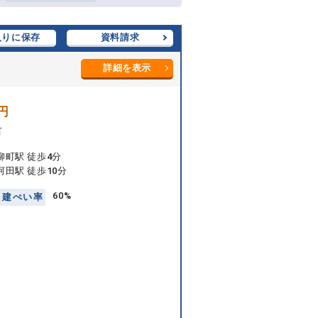
入りに保存
資料請求
詳細を表示
円
町
柳町駅 徒歩4分
田駅 徒歩10分
60%
建
ぺ
い
率