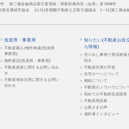
29号
第二種金融商品取引業登録：関東財務局長（金商）第1508号
不動産流通経営協会
(公社)首都圏不動産公正取引協議会 (一社)第二種金
投資用・事業用
知りたい(不動産お役
ち情報)
不動産購入/物件検索(投資用・
事業用)
売り出し事例で周辺相場
知る
無料査定(投資用・事業用)
不動産売買の手順
不動産投資に関するお問い合わ
せ
住宅ローンについて
不動産有効活用に関するお問い
相続について
合わせ
不動産のノウハウについ
初めての不動産投資講座
不動産用語集
お客さまの声
成約者インタビュー