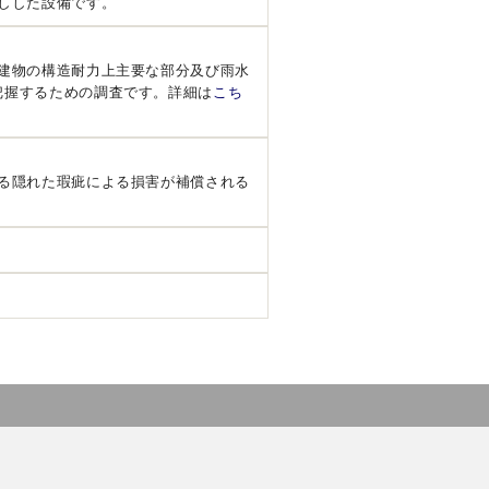
しした設備です。
建物の構造耐力上主要な部分及び雨水
把握するための調査です。詳細は
こち
る隠れた瑕疵による損害が補償される