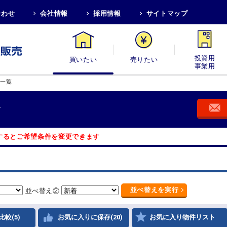
合わせ
会社情報
採用情報
サイトマップ
買いたい
売りたい
投資用・事業
件一覧
す
するとご希望条件を変更できます
並べ替え
を実行
並べ替え②
比較(5)
お気に入りに保存(20)
お気に入り物件リスト