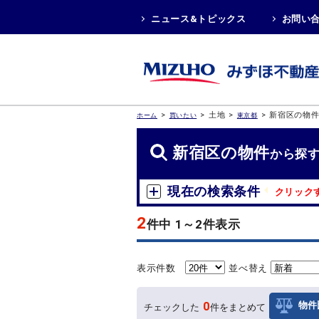
ニュース&トピックス
お問い
>
>
土地
>
>
新宿区の物
ホーム
買いたい
東京都
新宿区の物件
から探
現在の検索条件
クリック
2
件中 1～2件表示
表示件数
並べ替え
0
物件
チェックした
件をまとめて