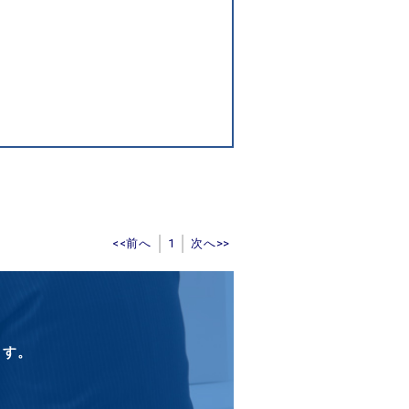
<<前へ
1
次へ>>
ます。