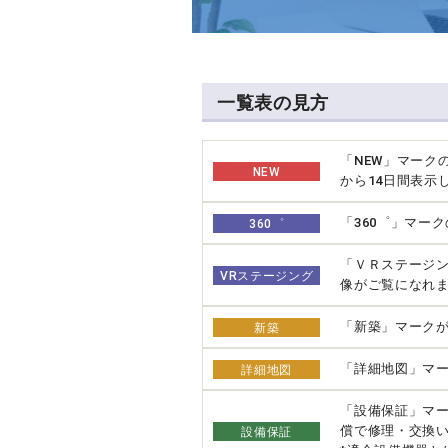
一覧表の見方
「NEW」マーク
NEW
から14日間表示
「360゜」マー
360゜
「ＶＲステージ
VRステージング
像がご覧になれ
「新築」マーク
新築
「詳細地図」マー
詳細地図
「設備保証」マ
償で修理・交換
設備保証