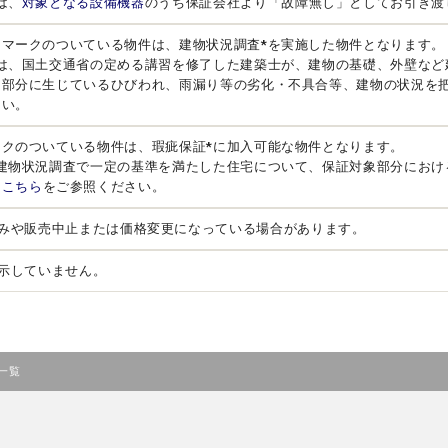
は、
対象となる設備機器
のうち保証会社より「故障無し」としてお引き渡
」マークのついている物件は、建物状況調査*を実施した物件となります。
とは、国土交通省の定める講習を修了した建築士が、建物の基礎、外壁など
る部分に生じているひびわれ、雨漏り等の劣化・不具合等、建物の状況を
さい。
ークのついている物件は、瑕疵保証*に加入可能な物件となります。
、建物状況調査で一定の基準を満たした住宅について、保証対象部分におけ
は
こちら
をご参照ください。
みや販売中止または価格変更になっている場合があります。
示していません。
一覧