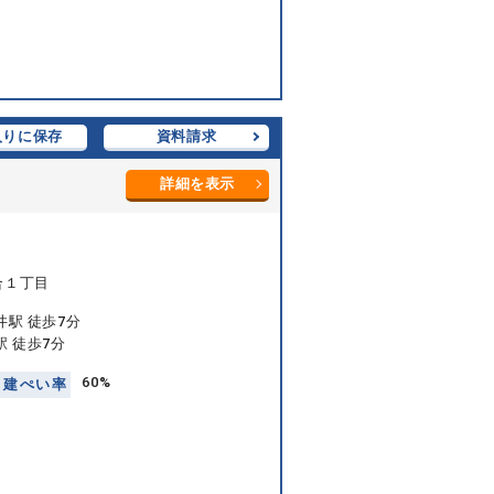
入りに保存
資料請求
詳細を表示
合１丁目
井駅 徒歩7分
駅 徒歩7分
60%
建
ぺ
い
率