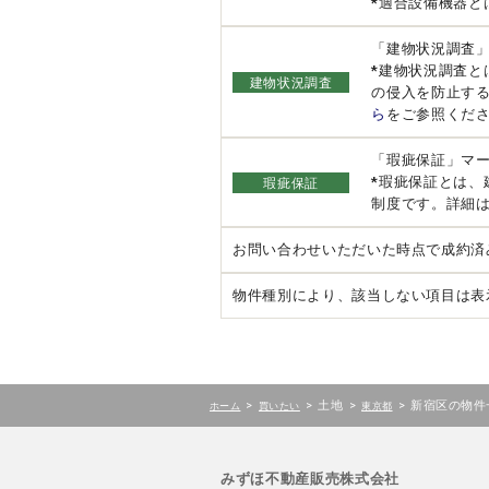
*適合設備機器と
「建物状況調査
*建物状況調査
建物状況調査
の侵入を防止す
ら
をご参照くだ
「瑕疵保証」マ
*瑕疵保証とは
瑕疵保証
制度です。詳細
お問い合わせいただいた時点で成約済
物件種別により、該当しない項目は表
>
>
土地
>
>
新宿区の物件
ホーム
買いたい
東京都
みずほ不動産販売株式会社