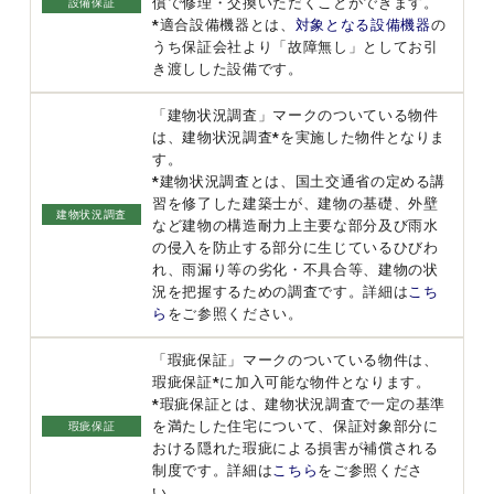
償で修理・交換いただくことができます。
設備保証
*適合設備機器とは、
対象となる設備機器
の
うち保証会社より「故障無し」としてお引
き渡しした設備です。
「建物状況調査」マークのついている物件
は、建物状況調査*を実施した物件となりま
す。
*建物状況調査とは、国土交通省の定める講
習を修了した建築士が、建物の基礎、外壁
建物状況調査
など建物の構造耐力上主要な部分及び雨水
の侵入を防止する部分に生じているひびわ
れ、雨漏り等の劣化・不具合等、建物の状
況を把握するための調査です。詳細は
こち
ら
をご参照ください。
「瑕疵保証」マークのついている物件は、
瑕疵保証*に加入可能な物件となります。
*瑕疵保証とは、建物状況調査で一定の基準
を満たした住宅について、保証対象部分に
瑕疵保証
おける隠れた瑕疵による損害が補償される
制度です。詳細は
こちら
をご参照くださ
い。