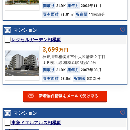
間
取
り
3LDK
築
年
月
2004年11月
専
有
面
積
71.81㎡
所
在
階
11階部分
マンション
レクセルガーデン相模原
3,699
万円
神奈川県相模原市中央区清新２丁目
ＪＲ横浜線 相模原駅 徒歩14分
間
取
り
3LDK
築
年
月
2007年03月
専
有
面
積
68.8㎡
所
在
階
5階部分
新着物件情報をメールで受け取る
マンション
東急ドエルアルス相模原