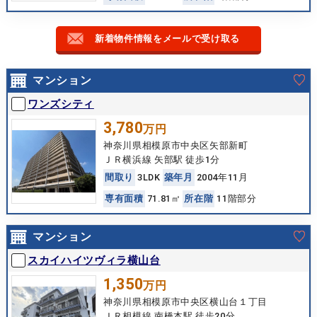
新着物件情報をメールで受け取る
マンション
ワンズシティ
3,780
万円
神奈川県相模原市中央区矢部新町
ＪＲ横浜線 矢部駅 徒歩1分
間
取
り
3LDK
築
年
月
2004年11月
専
有
面
積
71.81㎡
所
在
階
11階部分
マンション
スカイハイツヴィラ横山台
1,350
万円
神奈川県相模原市中央区横山台１丁目
ＪＲ相模線 南橋本駅 徒歩20分