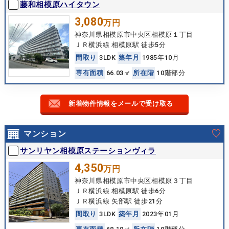
藤和相模原ハイタウン
3,080
万円
神奈川県相模原市中央区相模原１丁目
ＪＲ横浜線 相模原駅 徒歩5分
間
取
り
3LDK
築
年
月
1985年10月
専
有
面
積
66.03㎡
所
在
階
10階部分
新着物件情報をメールで受け取る
マンション
サンリヤン相模原ステーションヴィラ
4,350
万円
神奈川県相模原市中央区相模原３丁目
ＪＲ横浜線 相模原駅 徒歩6分
ＪＲ横浜線 矢部駅 徒歩21分
間
取
り
3LDK
築
年
月
2023年01月