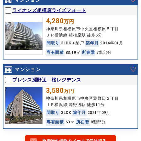
マンション
ライオンズ相模原ライズフォート
4,280
万円
神奈川県相模原市中央区相模原５丁目
ＪＲ横浜線 相模原駅 徒歩6分
間
取
り
3LDK＋納戸
築
年
月
2014年01月
専
有
面
積
83.19㎡
所
在
階
7階部分
マンション
プレシス淵野辺 桜レジデンス
3,580
万円
神奈川県相模原市中央区淵野辺２丁目
ＪＲ横浜線 淵野辺駅 徒歩11分
間
取
り
3LDK
築
年
月
2021年09月
専
有
面
積
63㎡
所
在
階
8階部分
新着物件情報をメールで受け取る