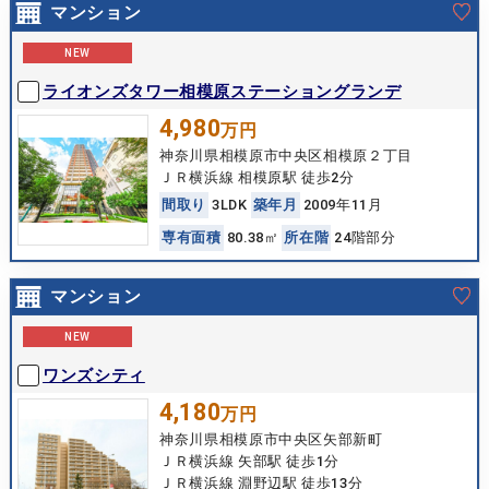
マンション
NEW
ライオンズタワー相模原ステーショングランデ
4,980
万円
神奈川県相模原市中央区相模原２丁目
ＪＲ横浜線 相模原駅 徒歩2分
間
取
り
3LDK
築
年
月
2009年11月
専
有
面
積
80.38㎡
所
在
階
24階部分
マンション
NEW
ワンズシティ
4,180
万円
神奈川県相模原市中央区矢部新町
ＪＲ横浜線 矢部駅 徒歩1分
ＪＲ横浜線 淵野辺駅 徒歩13分