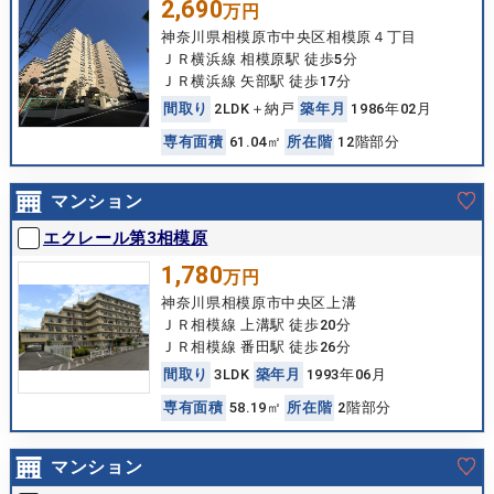
2,690
万円
神奈川県相模原市中央区相模原４丁目
ＪＲ横浜線 相模原駅 徒歩5分
ＪＲ横浜線 矢部駅 徒歩17分
間
取
り
2LDK＋納戸
築
年
月
1986年02月
専
有
面
積
61.04㎡
所
在
階
12階部分
マンション
エクレール第3相模原
1,780
万円
神奈川県相模原市中央区上溝
ＪＲ相模線 上溝駅 徒歩20分
ＪＲ相模線 番田駅 徒歩26分
間
取
り
3LDK
築
年
月
1993年06月
専
有
面
積
58.19㎡
所
在
階
2階部分
マンション