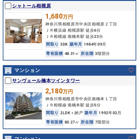
シャトール相模原
1,680
万円
神奈川県相模原市中央区相模原２丁目
ＪＲ横浜線 相模原駅 徒歩6分
ＪＲ相模線 南橋本駅 徒歩23分
間
取
り
3DK
築
年
月
1984年09月
専
有
面
積
48.31㎡
所
在
階
3階部分
マンション
サンヴェール橋本ツインタワー
2,180
万円
神奈川県相模原市中央区南橋本１丁目
ＪＲ相模線 南橋本駅 徒歩5分
間
取
り
2LDK＋納戸
築
年
月
1992年02月
専
有
面
積
80.27㎡
所
在
階
7階部分