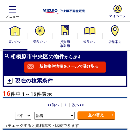
マイページ
買いたい
売りたい
投資用・事業
知りたい
店舗案内
用
相模原市中央区の物件
から探す
新着物件情報をメールで受け取る
現在の検索条件
16
件中 1～16件表示
<<前へ
1
次へ>>
並べ替え
↓チェックすると資料請求・比較できます