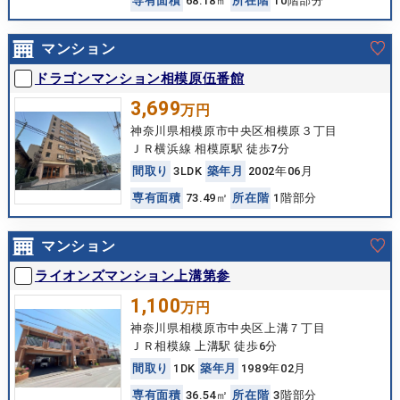
専
有
面
積
68.18㎡
所
在
階
10階部分
マンション
ドラゴンマンション相模原伍番館
3,699
万円
神奈川県相模原市中央区相模原３丁目
ＪＲ横浜線 相模原駅 徒歩7分
間
取
り
3LDK
築
年
月
2002年06月
専
有
面
積
73.49㎡
所
在
階
1階部分
マンション
ライオンズマンション上溝第参
1,100
万円
神奈川県相模原市中央区上溝７丁目
ＪＲ相模線 上溝駅 徒歩6分
間
取
り
1DK
築
年
月
1989年02月
専
有
面
積
36.54㎡
所
在
階
3階部分