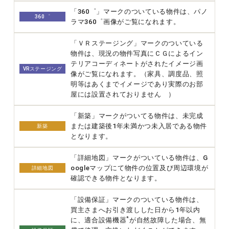
「360゜」マークのついている物件は、パノ
360゜
ラマ360゜画像がご覧になれます。
「ＶＲステージング」マークのついている
物件は、現況の物件写真にＣＧによるイン
テリアコーディネートがされたイメージ画
VRステージング
像がご覧になれます。（家具、調度品、照
明等はあくまでイメージであり実際のお部
屋には設置されておりません ）
「新築」マークがついてる物件は、未完成
または建築後1年未満かつ未入居である物件
新築
となります。
「詳細地図」マークがついている物件は、G
oogleマップにて物件の位置及び周辺環境が
詳細地図
確認できる物件となります。
「設備保証」マークのついている物件は、
買主さまへお引き渡しした日から1年以内
*
に、適合設備機器
が自然故障した場合、無