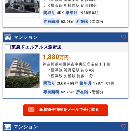
ＪＲ横浜線 相模原駅 徒歩30分
間
取
り
4DK
築
年
月
1988年03月
専
有
面
積
62.98㎡
所
在
階
5階部分
マンション
東急ドエルアルス淵野辺
1,880
万円
神奈川県相模原市中央区鹿沼台１丁目
ＪＲ横浜線 淵野辺駅 徒歩4分
ＪＲ横浜線 矢部駅 徒歩11分
間
取
り
2LDK＋納戸
築
年
月
1987年01月
専
有
面
積
62.76㎡
所
在
階
2階部分
新着物件情報をメールで受け取る
マンション