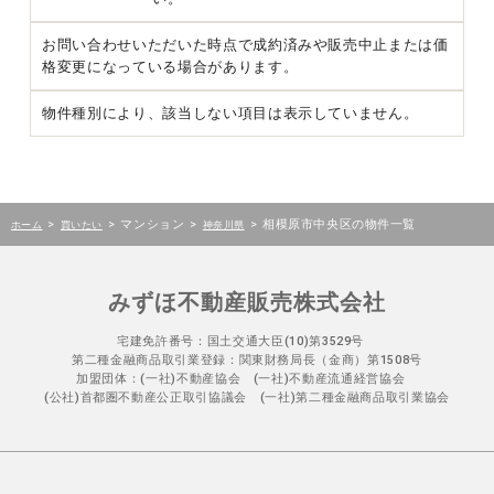
お問い合わせいただいた時点で成約済みや販売中止または価
格変更になっている場合があります。
物件種別により、該当しない項目は表示していません。
>
>
マンション
>
>
相模原市中央区の物件一覧
ホーム
買いたい
神奈川県
みずほ不動産販売株式会社
宅建免許番号：国土交通大臣(10)第3529号
第二種金融商品取引業登録：関東財務局長（金商）第1508号
加盟団体：(一社)不動産協会 (一社)不動産流通経営協会
(公社)首都圏不動産公正取引協議会 (一社)第二種金融商品取引業協会