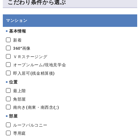
こだわり条件から選ぶ
マンション
基本情報
新着
360°画像
ＶＲステージング
オープンルーム/現地見学会
即入居可(残金精算後)
位置
最上階
角部屋
南向き(南東・南西含む)
部屋
ルーフバルコニー
専用庭