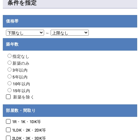
条件を指定
価格帯
～
築年数
指定なし
新築のみ
3年以内
5年以内
10年以内
15年以内
新築を除く
部屋数・間取り
1R・1K・1DK等
1LDK・2K・2DK等
2LDK・3K・3DK等