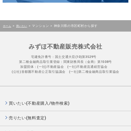
>
>
マンション
>
神奈川県の市区町村から探す
ホーム
買いたい
みずほ不動産販売株式会社
宅建免許番号：国土交通大臣(10)第3529号
第二種金融商品取引業登録：関東財務局長（金商）第1508号
加盟団体：(一社)不動産協会 (一社)不動産流通経営協会
(公社)首都圏不動産公正取引協議会 (一社)第二種金融商品取引業協会
買いたい(不動産購入/物件検索)
売りたい(無料査定)