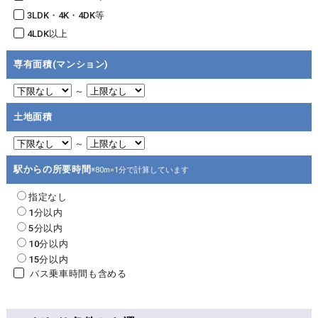
3LDK・4K・4DK等
4LDK以上
専有面積(マンション)
～
土地面積
～
駅からの所要時間
※80m=1分で計算しています
指定なし
1分以内
5分以内
10分以内
15分以内
バス乗車時間も含める