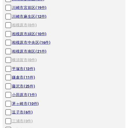
川崎市宮前区(
19
件)
川崎市麻生区(
12
件)
相模原市(
0
件)
相模原市緑区(
10
件)
相模原市中央区(
16
件)
相模原市南区(
21
件)
横須賀市(
0
件)
平塚市(
13
件)
鎌倉市(
11
件)
藤沢市(
25
件)
小田原市(
1
件)
茅ヶ崎市(
10
件)
逗子市(
6
件)
三浦市(
0
件)