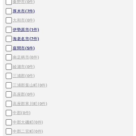
秦野市(
0
件)
厚木市(
7
件)
大和市(
0
件)
伊勢原市(
1
件)
海老名市(
7
件)
座間市(
5
件)
南足柄市(
0
件)
綾瀬市(
0
件)
三浦郡(
0
件)
三浦郡葉山町(
0
件)
高座郡(
0
件)
高座郡寒川町(
0
件)
中郡(
0
件)
中郡大磯町(
0
件)
中郡二宮町(
0
件)