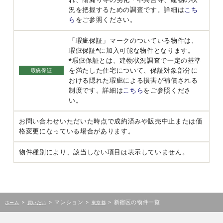
況を把握するための調査です。詳細は
こち
ら
をご参照ください。
「瑕疵保証」マークのついている物件は、
瑕疵保証*に加入可能な物件となります。
*瑕疵保証とは、建物状況調査で一定の基準
を満たした住宅について、保証対象部分に
瑕疵保証
おける隠れた瑕疵による損害が補償される
制度です。詳細は
こちら
をご参照くださ
い。
お問い合わせいただいた時点で成約済みや販売中止または価
格変更になっている場合があります。
物件種別により、該当しない項目は表示していません。
>
>
マンション
>
>
新宿区の物件一覧
ホーム
買いたい
東京都