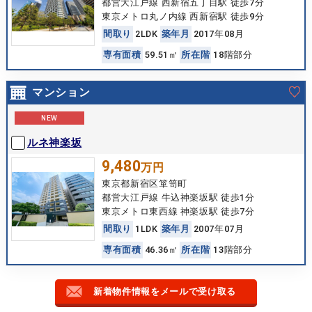
都営大江戸線 西新宿五丁目駅 徒歩7分
東京メトロ丸ノ内線 西新宿駅 徒歩9分
間
取
り
2LDK
築
年
月
2017年08月
専
有
面
積
59.51㎡
所
在
階
18階部分
マンション
NEW
ルネ神楽坂
9,480
万円
東京都新宿区箪笥町
都営大江戸線 牛込神楽坂駅 徒歩1分
東京メトロ東西線 神楽坂駅 徒歩7分
間
取
り
1LDK
築
年
月
2007年07月
専
有
面
積
46.36㎡
所
在
階
13階部分
新着物件情報をメールで受け取る