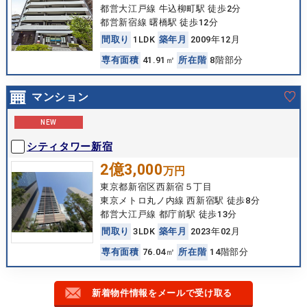
都営大江戸線 牛込柳町駅 徒歩2分
都営新宿線 曙橋駅 徒歩12分
間
取
り
1LDK
築
年
月
2009年12月
専
有
面
積
41.91㎡
所
在
階
8階部分
マンション
NEW
シティタワー新宿
2億3,000
万円
東京都新宿区西新宿５丁目
東京メトロ丸ノ内線 西新宿駅 徒歩8分
都営大江戸線 都庁前駅 徒歩13分
間
取
り
3LDK
築
年
月
2023年02月
専
有
面
積
76.04㎡
所
在
階
14階部分
新着物件情報をメールで受け取る