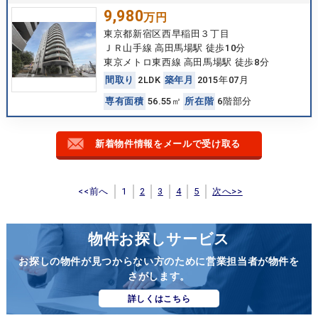
9,980
万円
東京都新宿区西早稲田３丁目
ＪＲ山手線 高田馬場駅 徒歩10分
東京メトロ東西線 高田馬場駅 徒歩8分
間
取
り
2LDK
築
年
月
2015年07月
専
有
面
積
56.55㎡
所
在
階
6階部分
新着物件情報をメールで受け取る
<<前へ
1
2
3
4
5
次へ>>
物件お探しサービス
お探しの物件が見つからない方のために営業担当者が物件を
さがします。
詳しくはこちら