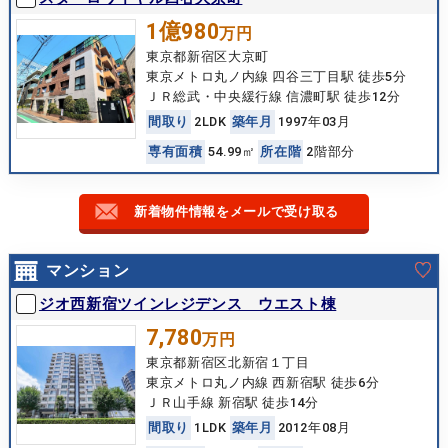
1億980
万円
東京都新宿区大京町
東京メトロ丸ノ内線 四谷三丁目駅 徒歩5分
ＪＲ総武・中央緩行線 信濃町駅 徒歩12分
間
取
り
2LDK
築
年
月
1997年03月
専
有
面
積
54.99㎡
所
在
階
2階部分
新着物件情報をメールで受け取る
マンション
ジオ西新宿ツインレジデンス ウエスト棟
7,780
万円
東京都新宿区北新宿１丁目
東京メトロ丸ノ内線 西新宿駅 徒歩6分
ＪＲ山手線 新宿駅 徒歩14分
間
取
り
1LDK
築
年
月
2012年08月