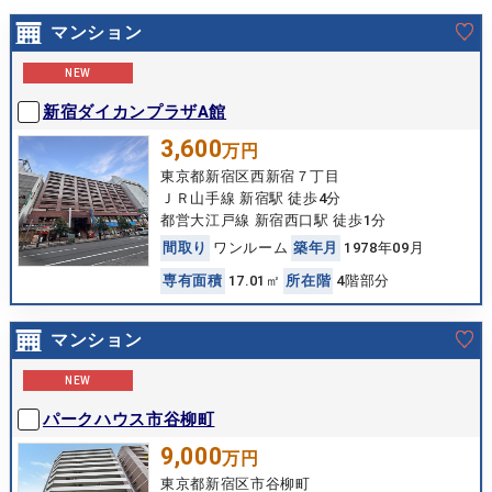
マンション
NEW
新宿ダイカンプラザA館
3,600
万円
東京都新宿区西新宿７丁目
ＪＲ山手線 新宿駅 徒歩4分
都営大江戸線 新宿西口駅 徒歩1分
間
取
り
ワンルーム
築
年
月
1978年09月
専
有
面
積
17.01㎡
所
在
階
4階部分
マンション
NEW
パークハウス市谷柳町
9,000
万円
東京都新宿区市谷柳町