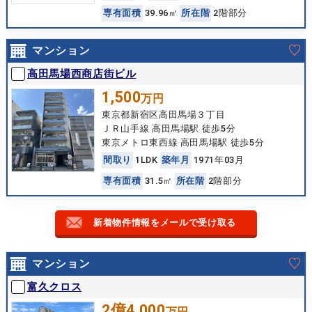
専
有
面
積
39.96㎡
所
在
階
2階部分
マンション
高田馬場西商店街ビル
1,500
万円
東京都新宿区高田馬場３丁目
ＪＲ山手線 高田馬場駅 徒歩5分
東京メトロ東西線 高田馬場駅 徒歩5分
間
取
り
1LDK
築
年
月
1971年03月
専
有
面
積
31.5㎡
所
在
階
2階部分
新着物件情報をメールで受け取る
マンション
富久クロス
2億4,000
万円