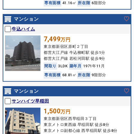
専
有
面
積
41.16㎡
所
在
階
6階部分
マンション
牛込ハイム
7,499
万円
東京都新宿区原町２丁目
都営大江戸線 牛込柳町駅 徒歩1分
都営大江戸線 若松河田駅 徒歩9分
間
取
り
3LDK
築
年
月
1971年11月
専
有
面
積
68.81㎡
所
在
階
9階部分
マンション
サンハイツ早稲田
1,500
万円
東京都新宿区西早稲田３丁目
東京メトロ東西線 早稲田駅 徒歩8分
東京メトロ副都心線 西早稲田駅 徒歩8分