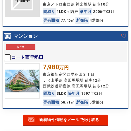
東京メトロ東西線 神楽坂駅 徒歩10分
間
取
り
1LDK＋納戸
築
年
月
2006年03月
専
有
面
積
77.46㎡
所
在
階
4階部分
マンション
NEW
コート西早稲田
7,980
万円
東京都新宿区西早稲田３丁目
ＪＲ山手線 高田馬場駅 徒歩12分
西武鉄道新宿線 高田馬場駅 徒歩12分
間
取
り
3LDK
築
年
月
1997年02月
専
有
面
積
58.71㎡
所
在
階
5階部分
新着物件情報をメールで受け取る