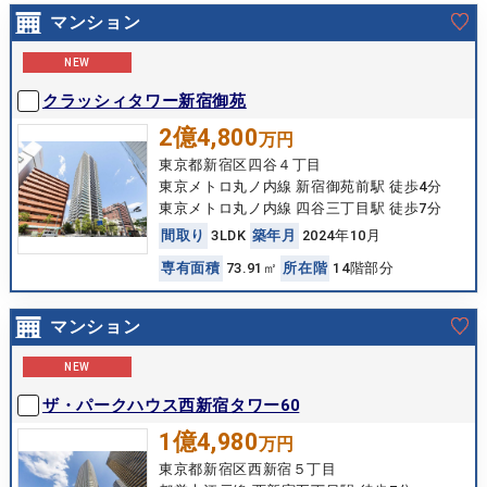
マンション
NEW
クラッシィタワー新宿御苑
2億4,800
万円
東京都新宿区四谷４丁目
東京メトロ丸ノ内線 新宿御苑前駅 徒歩4分
東京メトロ丸ノ内線 四谷三丁目駅 徒歩7分
間
取
り
3LDK
築
年
月
2024年10月
専
有
面
積
73.91㎡
所
在
階
14階部分
マンション
NEW
ザ・パークハウス西新宿タワー60
1億4,980
万円
東京都新宿区西新宿５丁目