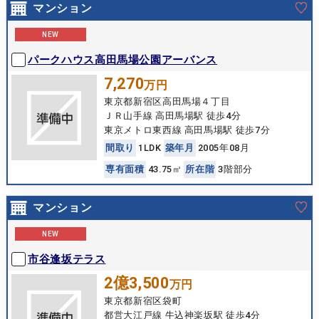
マンション
NEW
パークハウス高田馬場公園アーバンス
7,270
万円
東京都新宿区高田馬場４丁目
ＪＲ山手線 高田馬場駅 徒歩4分
東京メトロ東西線 高田馬場駅 徒歩7分
間
取
り
1LDK
築
年
月
2005年08月
専
有
面
積
43.75㎡
所
在
階
3階部分
マンション
NEW
市谷逢坂テラス
2億3,500
万円
東京都新宿区袋町
都営大江戸線 牛込神楽坂駅 徒歩4分