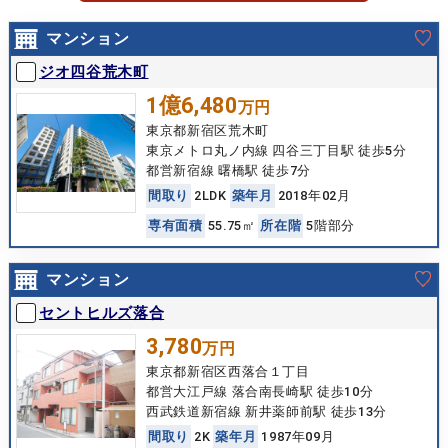
マンション
ジオ四谷荒木町
1億6,480
万円
東京都新宿区荒木町
東京メトロ丸ノ内線 四谷三丁目駅 徒歩5分
都営新宿線 曙橋駅 徒歩7分
間
取
り
2LDK
築
年
月
2018年02月
専
有
面
積
55.75㎡
所
在
階
5階部分
マンション
セントヒルズ落合
3,780
万円
東京都新宿区西落合１丁目
都営大江戸線 落合南長崎駅 徒歩10分
西武鉄道新宿線 新井薬師前駅 徒歩13分
間
取
り
2K
築
年
月
1987年09月