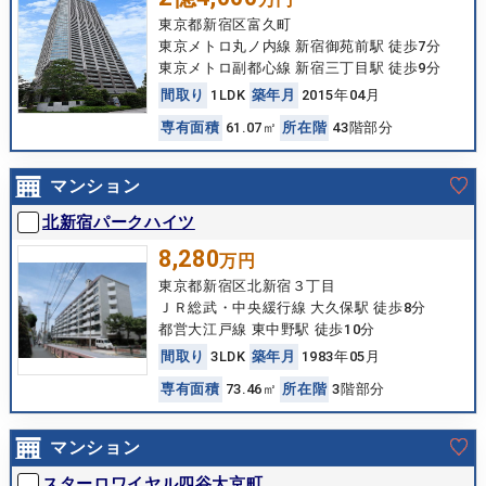
東京都新宿区富久町
東京メトロ丸ノ内線 新宿御苑前駅 徒歩7分
東京メトロ副都心線 新宿三丁目駅 徒歩9分
間
取
り
1LDK
築
年
月
2015年04月
専
有
面
積
61.07㎡
所
在
階
43階部分
マンション
北新宿パークハイツ
8,280
万円
東京都新宿区北新宿３丁目
ＪＲ総武・中央緩行線 大久保駅 徒歩8分
都営大江戸線 東中野駅 徒歩10分
間
取
り
3LDK
築
年
月
1983年05月
専
有
面
積
73.46㎡
所
在
階
3階部分
マンション
スターロワイヤル四谷大京町