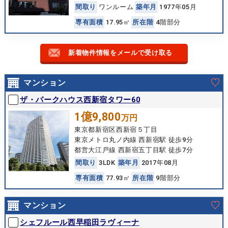
間
取
り
ワンルーム
築
年
月
1977年05月
専
有
面
積
17.95㎡
所
在
階
4階部分
新着物件情報をメールで受け取る
マンション
ザ・パークハウス西新宿タワー60
1億9,800
万円
東京都新宿区西新宿５丁目
東京メトロ丸ノ内線 西新宿駅 徒歩9分
都営大江戸線 西新宿五丁目駅 徒歩7分
間
取
り
3LDK
築
年
月
2017年08月
専
有
面
積
77.93㎡
所
在
階
9階部分
マンション
シェフルール西早稲田ラヴィーナ