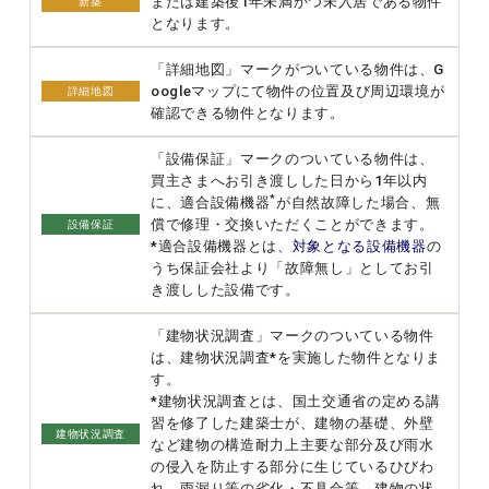
または建築後1年未満かつ未入居である物件
新築
となります。
「詳細地図」マークがついている物件は、G
oogleマップにて物件の位置及び周辺環境が
詳細地図
確認できる物件となります。
「設備保証」マークのついている物件は、
買主さまへお引き渡しした日から1年以内
*
に、適合設備機器
が自然故障した場合、無
償で修理・交換いただくことができます。
設備保証
*適合設備機器とは、
対象となる設備機器
の
うち保証会社より「故障無し」としてお引
き渡しした設備です。
「建物状況調査」マークのついている物件
は、建物状況調査*を実施した物件となりま
す。
*建物状況調査とは、国土交通省の定める講
習を修了した建築士が、建物の基礎、外壁
建物状況調査
など建物の構造耐力上主要な部分及び雨水
の侵入を防止する部分に生じているひびわ
れ、雨漏り等の劣化・不具合等、建物の状