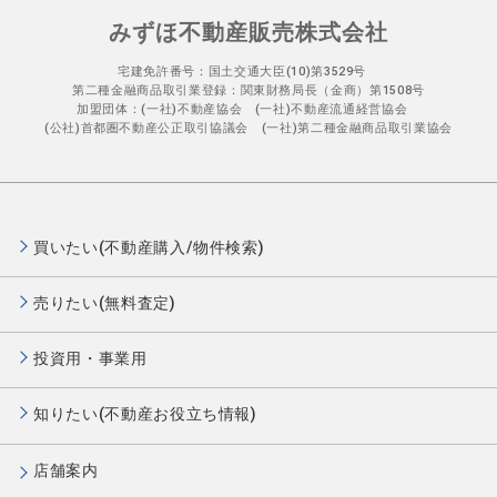
みずほ不動産販売株式会社
宅建免許番号：国土交通大臣(10)第3529号
第二種金融商品取引業登録：関東財務局長（金商）第1508号
加盟団体：(一社)不動産協会 (一社)不動産流通経営協会
(公社)首都圏不動産公正取引協議会 (一社)第二種金融商品取引業協会
買いたい(不動産購入/物件検索)
売りたい(無料査定)
投資用・事業用
知りたい(不動産お役立ち情報)
店舗案内