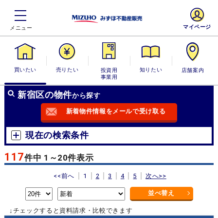
マイページ
買いたい
売りたい
投資用・事業
知りたい
店舗案内
用
新宿区の物件
から探す
新着物件情報をメールで受け取る
現在の検索条件
117
件中 1～20件表示
<<前へ
1
2
3
4
5
次へ>>
並べ替え
↓チェックすると資料請求・比較できます