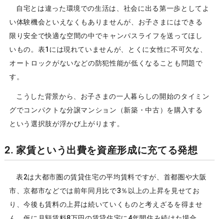
自宅とは違った環境での生活は、社会に出る第一歩としてよ
い体験機会といえなくもありませんが、お子さまにはできる
限り安全で快適な空間の中でキャンパスライフを送ってほし
いもの。表1には現れていませんが、とくに女性に不可欠な、
オートロックがないなどの防犯性能が低くなることも問題で
す。
こうした背景から、お子さまの一人暮らしの開始のタイミン
グでコンパクトな分譲マンション（新築・中古）を購入する
という選択肢が浮かび上がります。
2. 家賃という出費を資産形成に充てる発想
表2は大都市圏の賃貸住宅の平均賃料ですが、首都圏や大阪
市、京都市などでは前年同月比で3％以上の上昇を見せてお
り、今後も賃料の上昇は続いていくものと考えざるを得ませ
ん。仮に月額賃料8万円の賃貸住宅に4年間住み続けた場合、