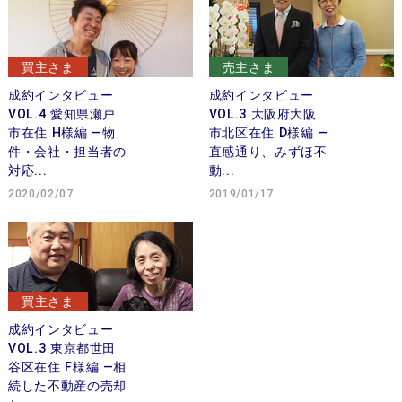
買主さま
売主さま
成約インタビュー
成約インタビュー
VOL.4 愛知県瀬戸
VOL.3 大阪府大阪
市在住 H様編 —物
市北区在住 D様編 —
件・会社・担当者の
直感通り、みずほ不
対応...
動...
2020/02/07
2019/01/17
買主さま
成約インタビュー
VOL.3 東京都世田
谷区在住 F様編 —相
続した不動産の売却