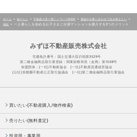
>
>
>
>
ホーム
知りたい
不動産の売り買いノウハウBOOK
家族や仕事に合わせて住み替えたい
>
一人暮らしを始めるお子さまに分譲マンションを購入する3つのメリット
相続
みずほ不動産販売株式会社
宅建免許番号：国土交通大臣(10)第3529号
第二種金融商品取引業登録：関東財務局長（金商）第1508号
加盟団体：(一社)不動産協会 (一社)不動産流通経営協会
(公社)首都圏不動産公正取引協議会 (一社)第二種金融商品取引業協会
買いたい(不動産購入/物件検索)
売りたい(無料査定)
投資用・事業用