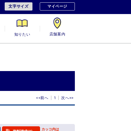
文字サイズ
マイページ
用
知りたい
店舗案内
<<前へ
1
次へ>>
カッコ内は