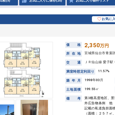
比較(5)
お気に入りに保存(20)
お気に入り物件リスト
お気に
2,350
価
格
万円
宮城県仙台市青葉
所
在
地
ＪＲ仙山線 愛子駅 
交
通
11.57%
満
室
時
想
定
利
回
り
1998年03月
築
年
月
199.55㎡
土
地
面
積
第3種高度地区、
備
考
外広告物条例 他
記載の私道負担面
（面積：２５７㎡