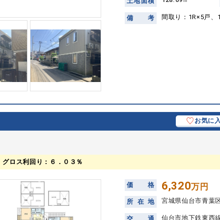
土
地
面
積
間取り：1R×5戸、1
備
考
お気に
、グロス利回り：６．０３％
6,320
価
格
万円
宮城県仙台市青葉
所
在
地
仙台市地下鉄東西線
交
通