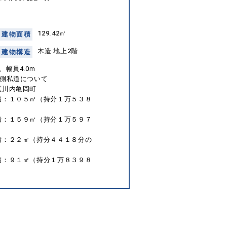
129.42㎡
建
物
面
積
木造 地上2階
建
物
構
造
幅員4.0m
西側私道について
区川内亀岡町
積：１０５㎡（持分１万５３８
積：１５９㎡（持分１万５９７
積：２２㎡（持分４４１８分の
積：９１㎡（持分１万８３９８