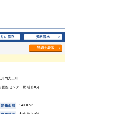
入りに保存
資料請求
詳細を表示
区川内大工町
 国際センター駅 徒歩8分
143.87㎡
建
物
面
積
木造 地上2階