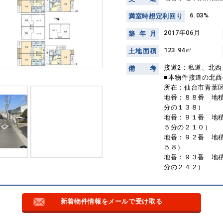
6.03%
満
室
時
想
定
利
回
り
2017年06月
築
年
月
123.94㎡
土
地
面
積
接道2：私道、北西、
備
考
■本物件接道の北
所在：仙台市青葉
地番：８８番 地
分の１３８）
地番：９１番 地
５分の２１０）
地番：９２番 地
５８）
地番：９３番 地
分の２４２）
新着物件情報をメールで受け取る