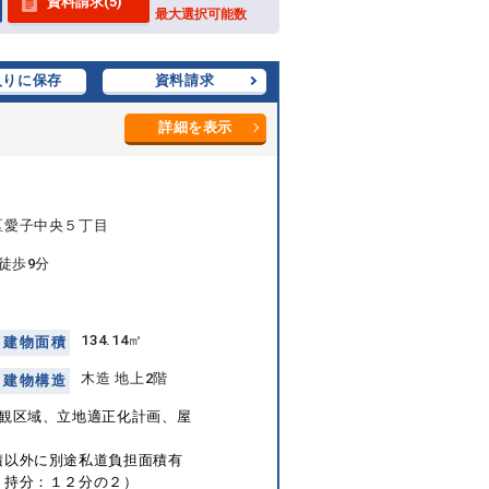
資料請求(5)
最大選択可能数
入りに保存
資料請求
詳細を表示
区愛子中央５丁目
徒歩9分
134.14㎡
建
物
面
積
木造 地上2階
建
物
構
造
景観区域、立地適正化計画、屋
積以外に別途私道負担面積有
、持分：１２分の２）