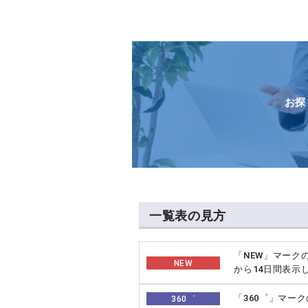
お探
一覧表の見方
「NEW」マーク
NEW
から14日間表示
「360゜」マー
360゜