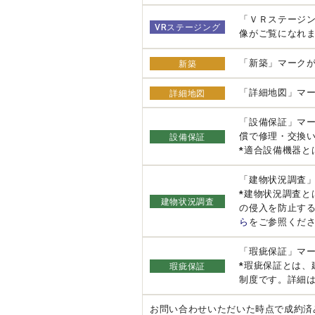
「ＶＲステージ
VRステージング
像がご覧になれ
「新築」マーク
新築
「詳細地図」マー
詳細地図
「設備保証」マ
償で修理・交換
設備保証
*適合設備機器と
「建物状況調査
*建物状況調査
建物状況調査
の侵入を防止す
ら
をご参照くだ
「瑕疵保証」マ
*瑕疵保証とは
瑕疵保証
制度です。詳細
お問い合わせいただいた時点で成約済