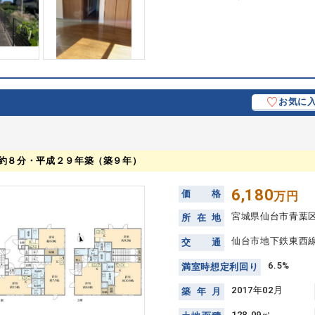
お気に
約８分・平成２９年築（築９年）
6,180
価
格
万円
宮城県仙台市青葉
所
在
地
仙台市地下鉄東西線
交
通
6.5%
満
室
時
想
定
利
回
り
2017年02月
築
年
月
128.09㎡