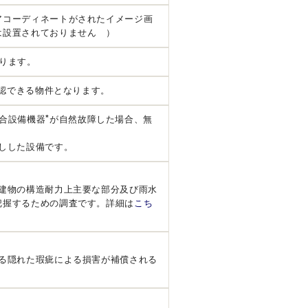
アコーディネートがされたイメージ画
は設置されておりません ）
ります。
確認できる物件となります。
*
合設備機器
が自然故障した場合、無
しした設備です。
建物の構造耐力上主要な部分及び雨水
把握するための調査です。詳細は
こち
る隠れた瑕疵による損害が補償される