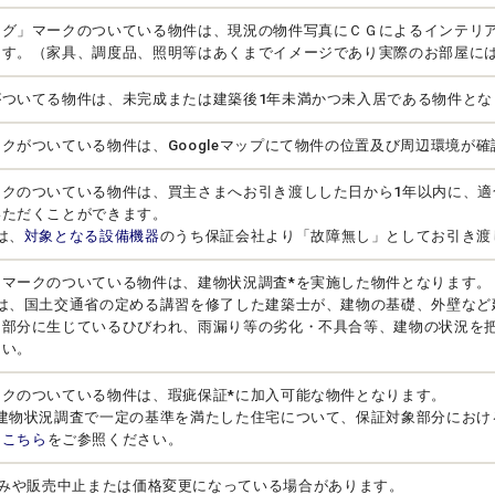
ング」マークのついている物件は、現況の物件写真にＣＧによるインテリ
ます。（家具、調度品、照明等はあくまでイメージであり実際のお部屋に
がついてる物件は、未完成または建築後1年未満かつ未入居である物件とな
クがついている物件は、Googleマップにて物件の位置及び周辺環境が
ークのついている物件は、買主さまへお引き渡しした日から1年以内に、適
いただくことができます。
は、
対象となる設備機器
のうち保証会社より「故障無し」としてお引き渡
」マークのついている物件は、建物状況調査*を実施した物件となります。
とは、国土交通省の定める講習を修了した建築士が、建物の基礎、外壁など
る部分に生じているひびわれ、雨漏り等の劣化・不具合等、建物の状況を
さい。
ークのついている物件は、瑕疵保証*に加入可能な物件となります。
、建物状況調査で一定の基準を満たした住宅について、保証対象部分におけ
は
こちら
をご参照ください。
みや販売中止または価格変更になっている場合があります。