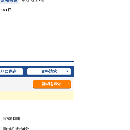
建
物
構
造
K×1戸
入りに保存
資料請求
詳細を表示
区川内亀岡町
 川内駅 徒歩6分