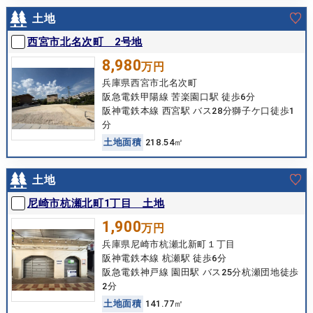
土地
西宮市北名次町 2号地
8,980
万円
兵庫県西宮市北名次町
阪急電鉄甲陽線 苦楽園口駅 徒歩6分
阪神電鉄本線 西宮駅 バス28分獅子ケ口徒歩1
分
土
地
面
積
218.54㎡
土地
尼崎市杭瀬北町1丁目 土地
1,900
万円
兵庫県尼崎市杭瀬北新町１丁目
阪神電鉄本線 杭瀬駅 徒歩6分
阪急電鉄神戸線 園田駅 バス25分杭瀬団地徒歩
2分
土
地
面
積
141.77㎡