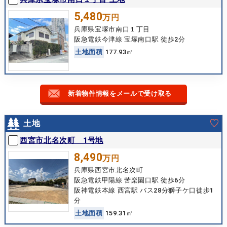
5,480
万円
兵庫県宝塚市南口１丁目
阪急電鉄今津線 宝塚南口駅 徒歩2分
土
地
面
積
177.93㎡
新着物件情報をメールで受け取る
土地
西宮市北名次町 1号地
8,490
万円
兵庫県西宮市北名次町
阪急電鉄甲陽線 苦楽園口駅 徒歩6分
阪神電鉄本線 西宮駅 バス28分獅子ケ口徒歩1
分
土
地
面
積
159.31㎡