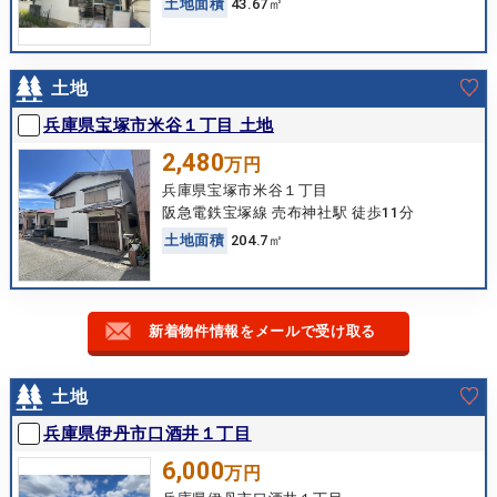
土
地
面
積
43.67㎡
土地
兵庫県宝塚市米谷１丁目 土地
2,480
万円
兵庫県宝塚市米谷１丁目
阪急電鉄宝塚線 売布神社駅 徒歩11分
土
地
面
積
204.7㎡
新着物件情報をメールで受け取る
土地
兵庫県伊丹市口酒井１丁目
6,000
万円