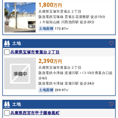
1,800
万円
兵庫県宝塚市雲雀丘２丁目
阪急電鉄宝塚線 雲雀丘花屋敷駅 徒歩13分
ＪＲ福知山線 川西池田駅 徒歩23分
土
地
面
積
172.87㎡
土地
兵庫県宝塚市青葉台２丁目
2,390
万円
兵庫県宝塚市青葉台２丁目
阪急電鉄今津線 逆瀬川駅 バス13分青葉台口徒
歩6分
阪急電鉄今津線 逆瀬川駅 徒歩24分
土
地
面
積
239.97㎡
土地
兵庫県西宮市甲子園春風町