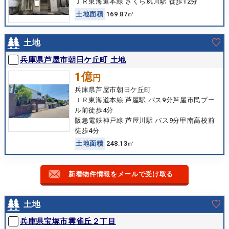
ＪＲ東海道本線 さくら夙川駅 徒歩12分
土
地
面
積
169.87㎡
土地
兵庫県芦屋市朝日ケ丘町 土地
1億
円
兵庫県芦屋市朝日ケ丘町
ＪＲ東海道本線 芦屋駅 バス9分芦屋市民プー
ル前徒歩4分
阪急電鉄神戸線 芦屋川駅 バス9分甲南高校前
徒歩4分
土
地
面
積
248.13㎡
新着物件情報をメールで受け取る
土地
兵庫県宝塚市雲雀丘２丁目