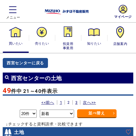
マイページ
買いたい
売りたい
投資用・事業
知りたい
店舗案内
用
西宮センターに戻る
西宮センターの土地
49
件中 21～40件表示
<<前へ
1
2
3
次へ>>
並べ替え
↓チェックすると資料請求・比較できます
土地