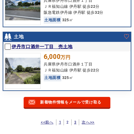
兵庫県伊丹市口酒井１丁目
ＪＲ福知山線 伊丹駅 徒歩22分
阪急電鉄伊丹線 伊丹駅 徒歩32分
土
地
面
積
325㎡
土地
伊丹市口酒井一丁目 売土地
6,000
万円
兵庫県伊丹市口酒井１丁目
ＪＲ福知山線 伊丹駅 徒歩22分
土
地
面
積
325㎡
新着物件情報をメールで受け取る
<<前へ
1
2
3
次へ>>