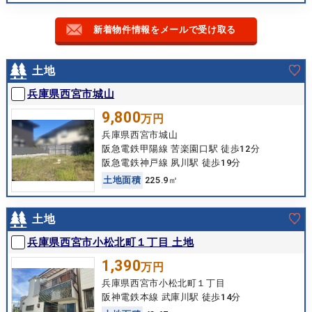
新着物件情報をメールで受け取る
土地
兵庫県西宮市城山
9,800
万円
兵庫県西宮市城山
阪急電鉄甲陽線 苦楽園口駅 徒歩12分
阪急電鉄神戸線 夙川駅 徒歩19分
土
地
面
積
225.9㎡
土地
兵庫県西宮市小松北町１丁目 土地
1,390
万円
兵庫県西宮市小松北町１丁目
阪神電鉄本線 武庫川駅 徒歩14分