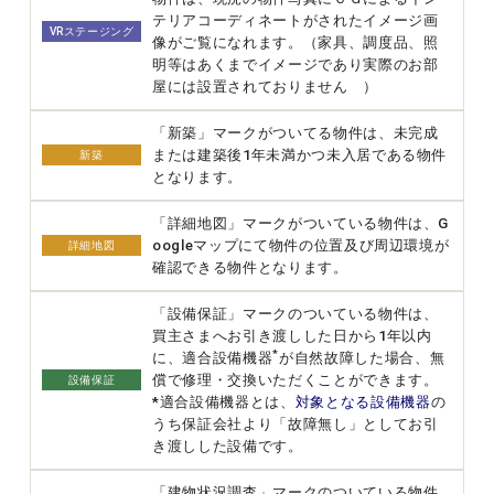
テリアコーディネートがされたイメージ画
VRステージング
像がご覧になれます。（家具、調度品、照
明等はあくまでイメージであり実際のお部
屋には設置されておりません ）
「新築」マークがついてる物件は、未完成
または建築後1年未満かつ未入居である物件
新築
となります。
「詳細地図」マークがついている物件は、G
oogleマップにて物件の位置及び周辺環境が
詳細地図
確認できる物件となります。
「設備保証」マークのついている物件は、
買主さまへお引き渡しした日から1年以内
*
に、適合設備機器
が自然故障した場合、無
償で修理・交換いただくことができます。
設備保証
*適合設備機器とは、
対象となる設備機器
の
うち保証会社より「故障無し」としてお引
き渡しした設備です。
「建物状況調査」マークのついている物件