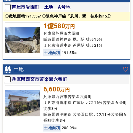
芦屋市岩園町 土地 A号地
〇敷地面積191.55㎡〇阪急神戸線「夙川」駅 徒歩約15分
1億580
万円
兵庫県芦屋市岩園町
阪急電鉄神戸線 夙川駅 徒歩15分
ＪＲ東海道本線 芦屋駅 徒歩21分
土
地
面
積
191.55㎡
土地
兵庫県西宮市苦楽園六番町
6,600
万円
兵庫県西宮市苦楽園六番町
ＪＲ東海道本線 芦屋駅 バス16分苦楽園五番町
徒歩3分
阪急電鉄甲陽線 苦楽園口駅 バス11分苦楽園五
番町徒歩3分
土
地
面
積
208.99㎡