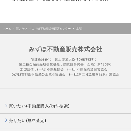
>
>
>
土地
ホーム
買いたい
みずほ不動産販売西宮センター
みずほ不動産販売株式会社
宅建免許番号：国土交通大臣(10)第3529号
第二種金融商品取引業登録：関東財務局長（金商）第1508号
加盟団体：(一社)不動産協会 (一社)不動産流通経営協会
(公社)首都圏不動産公正取引協議会 (一社)第二種金融商品取引業協会
買いたい(不動産購入/物件検索)
売りたい(無料査定)