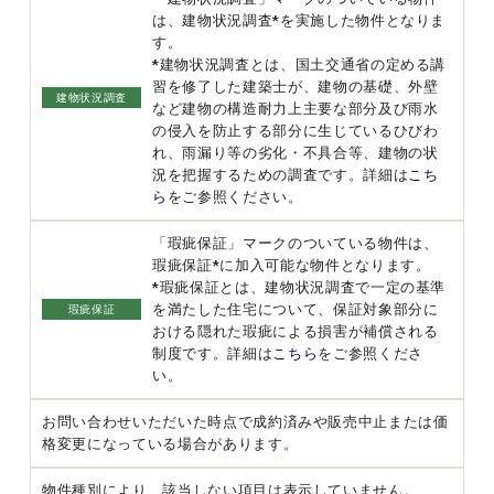
は、建物状況調査*を実施した物件となりま
す。
*建物状況調査とは、国土交通省の定める講
習を修了した建築士が、建物の基礎、外壁
建物状況調査
など建物の構造耐力上主要な部分及び雨水
の侵入を防止する部分に生じているひびわ
れ、雨漏り等の劣化・不具合等、建物の状
況を把握するための調査です。詳細は
こち
ら
をご参照ください。
「瑕疵保証」マークのついている物件は、
瑕疵保証*に加入可能な物件となります。
*瑕疵保証とは、建物状況調査で一定の基準
を満たした住宅について、保証対象部分に
瑕疵保証
おける隠れた瑕疵による損害が補償される
制度です。詳細は
こちら
をご参照くださ
い。
お問い合わせいただいた時点で成約済みや販売中止または価
格変更になっている場合があります。
物件種別により、該当しない項目は表示していません。