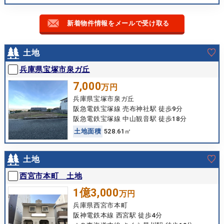
新着物件情報をメールで受け取る
土地
兵庫県宝塚市泉ガ丘
7,000
万円
兵庫県宝塚市泉ガ丘
阪急電鉄宝塚線 売布神社駅 徒歩9分
阪急電鉄宝塚線 中山観音駅 徒歩18分
土
地
面
積
528.61㎡
土地
西宮市本町 土地
1億3,000
万円
兵庫県西宮市本町
阪神電鉄本線 西宮駅 徒歩4分