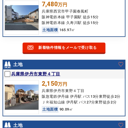
7,480
万円
兵庫県西宮市甲子園春風町
阪神電鉄本線 甲子園駅 徒歩15分
阪神電鉄本線 久寿川駅 徒歩15分
土
地
面
積
165.97㎡
新着物件情報をメールで受け取る
土地
兵庫県伊丹市東野４丁目
2,150
万円
兵庫県伊丹市東野４丁目
阪急電鉄伊丹線 伊丹駅 バス13分東野徒歩2分
ＪＲ福知山線 伊丹駅 バス27分東野徒歩2分
土
地
面
積
90.09㎡
土地