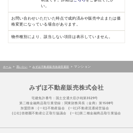
い。
お問い合わせいただいた時点で成約済みや販売中止または価
格変更になっている場合があります。
物件種別により、該当しない項目は表示していません。
>
>
>
マンション
ホーム
買いたい
みずほ不動産販売池袋営業部
みずほ不動産販売株式会社
宅建免許番号：国土交通大臣(10)第3529号
第二種金融商品取引業登録：関東財務局長（金商）第1508号
加盟団体：(一社)不動産協会 (一社)不動産流通経営協会
(公社)首都圏不動産公正取引協議会 (一社)第二種金融商品取引業協会