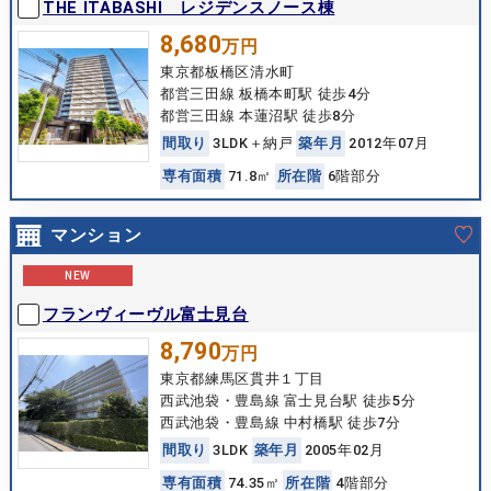
THE ITABASHI レジデンスノース棟
8,680
万円
東京都板橋区清水町
都営三田線 板橋本町駅 徒歩4分
都営三田線 本蓮沼駅 徒歩8分
間
取
り
3LDK＋納戸
築
年
月
2012年07月
専
有
面
積
71.8㎡
所
在
階
6階部分
マンション
NEW
フランヴィーヴル富士見台
8,790
万円
東京都練馬区貫井１丁目
西武池袋・豊島線 富士見台駅 徒歩5分
西武池袋・豊島線 中村橋駅 徒歩7分
間
取
り
3LDK
築
年
月
2005年02月
専
有
面
積
74.35㎡
所
在
階
4階部分