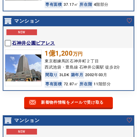
専
有
面
積
37.17㎡
所
在
階
4階部分
マンション
NEW
石神井公園ピアレス
1億1,200
万円
東京都練馬区石神井町２丁目
西武池袋・豊島線 石神井公園駅 徒歩2分
間
取
り
3LDK
築
年
月
2002年03月
専
有
面
積
72.87㎡
所
在
階
11階部分
新着物件情報をメールで受け取る
マンション
NEW