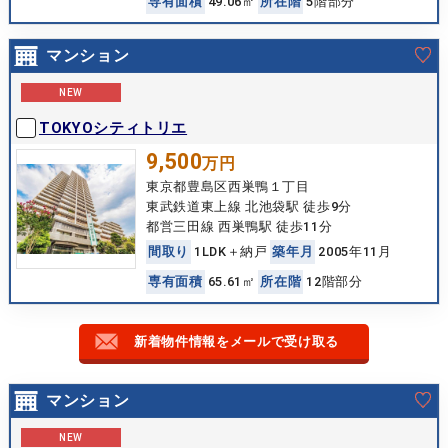
専
有
面
積
49.06㎡
所
在
階
5階部分
マンション
NEW
TOKYOシティトリエ
9,500
万円
東京都豊島区西巣鴨１丁目
東武鉄道東上線 北池袋駅 徒歩9分
都営三田線 西巣鴨駅 徒歩11分
間
取
り
1LDK＋納戸
築
年
月
2005年11月
専
有
面
積
65.61㎡
所
在
階
12階部分
新着物件情報をメールで受け取る
マンション
NEW