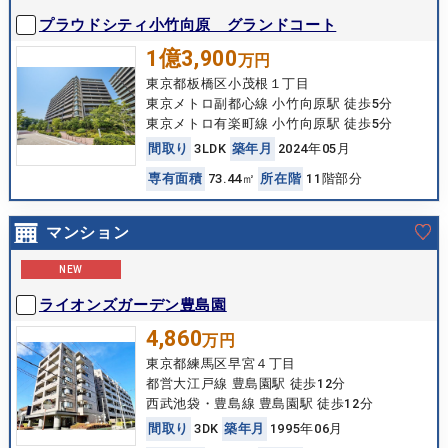
プラウドシティ小竹向原 グランドコート
1億3,900
万円
東京都板橋区小茂根１丁目
東京メトロ副都心線 小竹向原駅 徒歩5分
東京メトロ有楽町線 小竹向原駅 徒歩5分
間
取
り
3LDK
築
年
月
2024年05月
専
有
面
積
73.44㎡
所
在
階
11階部分
マンション
NEW
ライオンズガーデン豊島園
4,860
万円
東京都練馬区早宮４丁目
都営大江戸線 豊島園駅 徒歩12分
西武池袋・豊島線 豊島園駅 徒歩12分
間
取
り
3DK
築
年
月
1995年06月