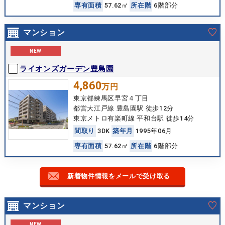
専
有
面
積
57.62㎡
所
在
階
6階部分
マンション
NEW
ライオンズガーデン豊島園
4,860
万円
東京都練馬区早宮４丁目
都営大江戸線 豊島園駅 徒歩12分
東京メトロ有楽町線 平和台駅 徒歩14分
間
取
り
3DK
築
年
月
1995年06月
専
有
面
積
57.62㎡
所
在
階
6階部分
新着物件情報をメールで受け取る
マンション
NEW