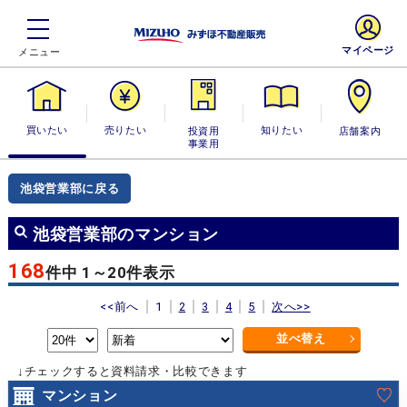
マイページ
買いたい
売りたい
投資用・事業
知りたい
店舗案内
用
池袋営業部に戻る
池袋営業部のマンション
168
件中 1～20件表示
<<前へ
1
2
3
4
5
次へ>>
並べ替え
↓チェックすると資料請求・比較できます
マンション