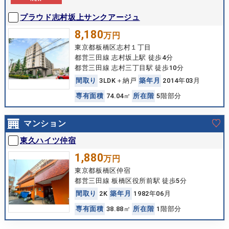
プラウド志村坂上サンクアージュ
8,180
万円
東京都板橋区志村１丁目
都営三田線 志村坂上駅 徒歩4分
都営三田線 志村三丁目駅 徒歩10分
間
取
り
3LDK＋納戸
築
年
月
2014年03月
専
有
面
積
74.04㎡
所
在
階
5階部分
マンション
東久ハイツ仲宿
1,880
万円
東京都板橋区仲宿
都営三田線 板橋区役所前駅 徒歩5分
間
取
り
2K
築
年
月
1982年06月
専
有
面
積
38.88㎡
所
在
階
1階部分