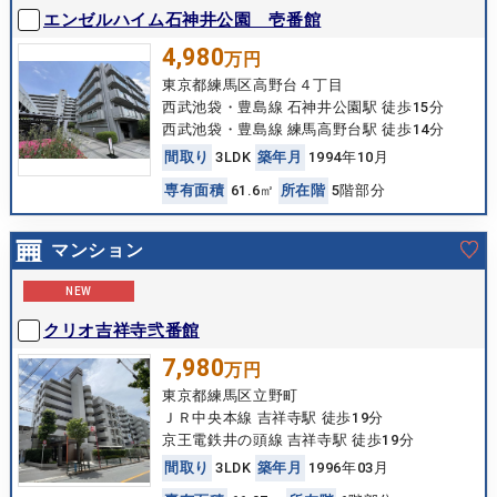
エンゼルハイム石神井公園 壱番館
4,980
万円
東京都練馬区高野台４丁目
西武池袋・豊島線 石神井公園駅 徒歩15分
西武池袋・豊島線 練馬高野台駅 徒歩14分
間
取
り
3LDK
築
年
月
1994年10月
専
有
面
積
61.6㎡
所
在
階
5階部分
マンション
NEW
クリオ吉祥寺弐番館
7,980
万円
東京都練馬区立野町
ＪＲ中央本線 吉祥寺駅 徒歩19分
京王電鉄井の頭線 吉祥寺駅 徒歩19分
間
取
り
3LDK
築
年
月
1996年03月