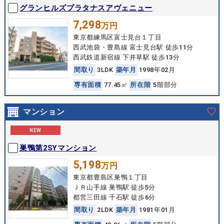
グランヒルズプラタナスアヴェニュー
7,298
万円
東京都練馬区富士見台１丁目
西武池袋・豊島線 富士見台駅 徒歩11分
西武鉄道新宿線 下井草駅 徒歩13分
間
取
り
3LDK
築
年
月
1998年02月
専
有
面
積
77.45㎡
所
在
階
5階部分
マンション
NEW
巣鴨第2SYマンション
5,198
万円
東京都豊島区巣鴨１丁目
ＪＲ山手線 巣鴨駅 徒歩5分
都営三田線 千石駅 徒歩6分
間
取
り
2LDK
築
年
月
1981年01月