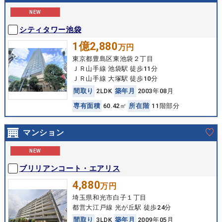
NEW
シティタワー池袋
1億2,880
万円
東京都豊島区東池袋２丁目
ＪＲ山手線 池袋駅 徒歩11分
ＪＲ山手線 大塚駅 徒歩10分
間
取
り
2LDK
築
年
月
2003年08月
専
有
面
積
60.42㎡
所
在
階
11階部分
マンション
NEW
ブリリアンコート・エアリス
4,880
万円
埼玉県和光市白子１丁目
都営大江戸線 光が丘駅 徒歩24分
間
取
り
3LDK
築
年
月
2009年05月