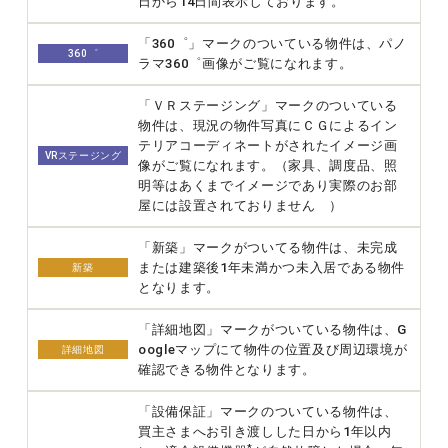
日から14日間表示しております。
「360゜」マークのついている物件は、パノ
360゜
ラマ360゜画像がご覧になれます。
「ＶＲステージング」マークのついている
物件は、現況の物件写真にＣＧによるイン
テリアコーディネートがされたイメージ画
VRステージング
像がご覧になれます。（家具、調度品、照
明等はあくまでイメージであり実際のお部
屋には設置されておりません ）
「新築」マークがついてる物件は、未完成
または建築後1年未満かつ未入居である物件
新築
となります。
「詳細地図」マークがついている物件は、G
oogleマップにて物件の位置及び周辺環境が
詳細地図
確認できる物件となります。
「設備保証」マークのついている物件は、
買主さまへお引き渡しした日から1年以内
*