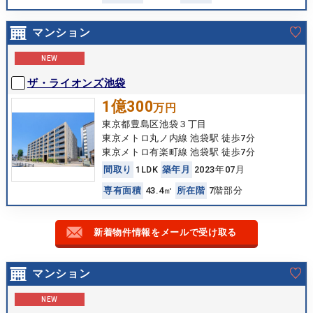
マンション
NEW
ザ・ライオンズ池袋
1億300
万円
東京都豊島区池袋３丁目
東京メトロ丸ノ内線 池袋駅 徒歩7分
東京メトロ有楽町線 池袋駅 徒歩7分
間
取
り
1LDK
築
年
月
2023年07月
専
有
面
積
43.4㎡
所
在
階
7階部分
新着物件情報をメールで受け取る
マンション
NEW