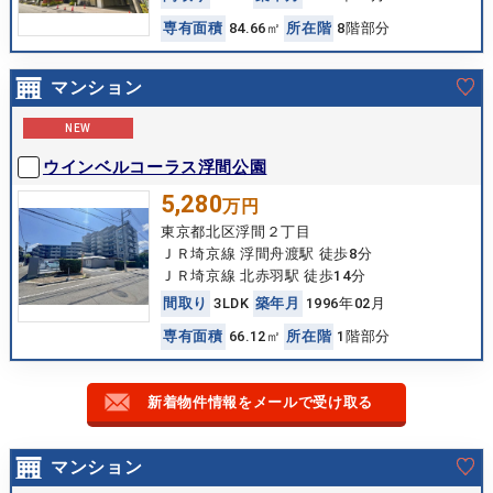
専
有
面
積
84.66㎡
所
在
階
8階部分
マンション
NEW
ウインベルコーラス浮間公園
5,280
万円
東京都北区浮間２丁目
ＪＲ埼京線 浮間舟渡駅 徒歩8分
ＪＲ埼京線 北赤羽駅 徒歩14分
間
取
り
3LDK
築
年
月
1996年02月
専
有
面
積
66.12㎡
所
在
階
1階部分
新着物件情報をメールで受け取る
マンション