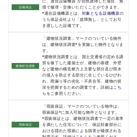
に、適合設備機器
が自然故障した場合、無
償で修理・交換いただくことができます。
設備保証
*適合設備機器とは、
対象となる設備機器
の
うち保証会社より「故障無し」としてお引
き渡しした設備です。
「建物状況調査」マークのついている物件
は、建物状況調査*を実施した物件となりま
す。
*建物状況調査とは、国土交通省の定める講
習を修了した建築士が、建物の基礎、外壁
建物状況調査
など建物の構造耐力上主要な部分及び雨水
の侵入を防止する部分に生じているひびわ
れ、雨漏り等の劣化・不具合等、建物の状
況を把握するための調査です。詳細は
こち
ら
をご参照ください。
「瑕疵保証」マークのついている物件は、
瑕疵保証*に加入可能な物件となります。
*瑕疵保証とは、建物状況調査で一定の基準
を満たした住宅について、保証対象部分に
瑕疵保証
おける隠れた瑕疵による損害が補償される
制度です。詳細は
こちら
をご参照くださ