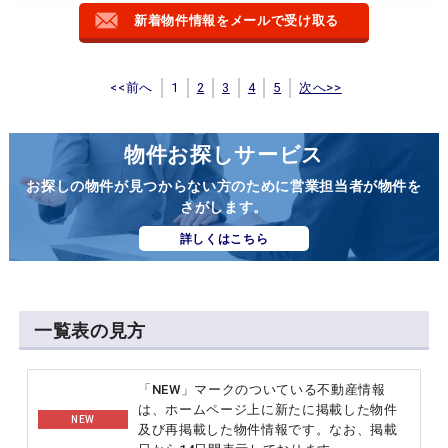
新着物件情報をメールで受け取る
<<前へ
1
2
3
4
5
次へ>>
物件お探しサービス
お探しの物件が見つからない方のために営業担当者が物件を
さがします。
詳しくはこちら
一覧表の見方
「NEW」マークのついている不動産情報
は、ホームページ上に新たに掲載した物件
NEW
及び再掲載した物件情報です。なお、掲載