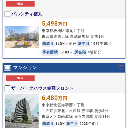
NEW
パルシティ徳丸
5,498
万円
東京都板橋区徳丸１丁目
東武鉄道東上線 東武練馬駅 徒歩2分
間
取
り
1LDK＋納戸
築
年
月
1987年03月
専
有
面
積
58.83㎡
所
在
階
4階部分
マンション
NEW
ザ・パークハウス赤羽フロント
6,480
万円
東京都北区赤羽西１丁目
ＪＲ京浜東北・根岸線 赤羽駅 徒歩3分
東京メトロ南北線 赤羽岩淵駅 徒歩11分
間
取
り
1LDK
築
年
月
2023年01月