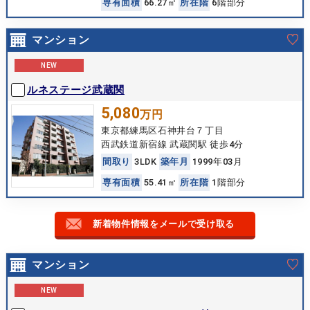
専
有
面
積
66.27㎡
所
在
階
6階部分
マンション
NEW
ルネステージ武蔵関
5,080
万円
東京都練馬区石神井台７丁目
西武鉄道新宿線 武蔵関駅 徒歩4分
間
取
り
3LDK
築
年
月
1999年03月
専
有
面
積
55.41㎡
所
在
階
1階部分
新着物件情報をメールで受け取る
マンション
NEW