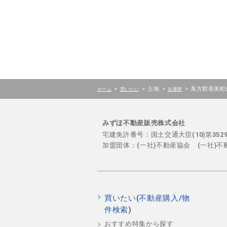
>
>
土地
>
>
美方郡香美町
ホーム
買いたい
兵庫県
みずほ不動産販売株式会社
宅建免許番号：国土交通大臣(10)第35
加盟団体：(一社)不動産協会 (一社)
買いたい(不動産購入/物
件検索)
おすすめ特集から探す