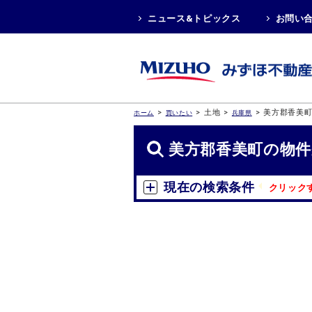
ニュース&トピックス
お問い
>
>
土地
>
>
美方郡香美
ホーム
買いたい
兵庫県
美方郡香美町の物件
現在の検索条件
クリック