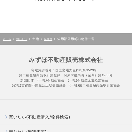
>
>
土地
>
>
佐用郡佐用町の物件一覧
ホーム
買いたい
兵庫県
みずほ不動産販売株式会社
宅建免許番号：国土交通大臣(10)第3529号
第二種金融商品取引業登録：関東財務局長（金商）第1508号
加盟団体：(一社)不動産協会 (一社)不動産流通経営協会
(公社)首都圏不動産公正取引協議会 (一社)第二種金融商品取引業協会
買いたい(不動産購入/物件検索)
売りたい(無料査定)