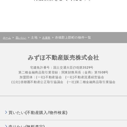
>
>
土地
>
>
赤穂郡上郡町の物件一覧
ホーム
買いたい
兵庫県
みずほ不動産販売株式会社
宅建免許番号：国土交通大臣(10)第3529号
第二種金融商品取引業登録：関東財務局長（金商）第1508号
加盟団体：(一社)不動産協会 (一社)不動産流通経営協会
(公社)首都圏不動産公正取引協議会 (一社)第二種金融商品取引業協会
買いたい(不動産購入/物件検索)
売りたい(無料査定)