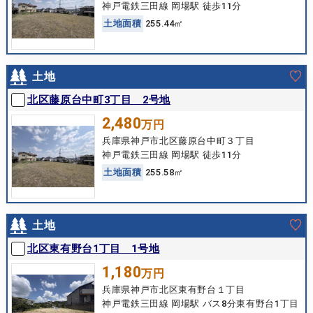
神戸電鉄三田線 岡場駅 徒歩11分
土
地
面
積
255.44㎡
土地
北区藤原台中町3丁目 2号地
2,480
万円
兵庫県神戸市北区藤原台中町３丁目
神戸電鉄三田線 岡場駅 徒歩11分
土
地
面
積
255.58㎡
土地
北区東有野台1丁目 1号地
1,180
万円
兵庫県神戸市北区東有野台１丁目
神戸電鉄三田線 岡場駅 バス8分東有野台1丁目