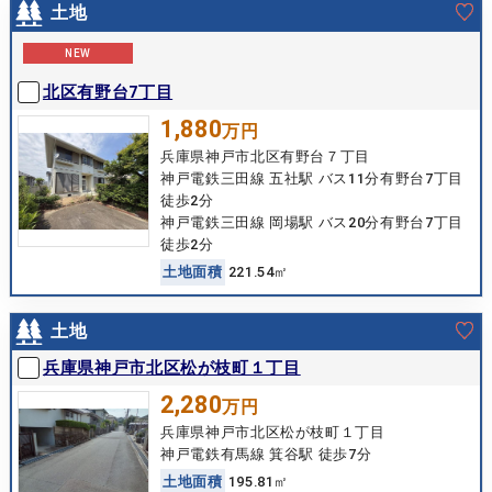
土地
NEW
北区有野台7丁目
1,880
万円
兵庫県神戸市北区有野台７丁目
神戸電鉄三田線 五社駅 バス11分有野台7丁目
徒歩2分
神戸電鉄三田線 岡場駅 バス20分有野台7丁目
徒歩2分
土
地
面
積
221.54㎡
土地
兵庫県神戸市北区松が枝町１丁目
2,280
万円
兵庫県神戸市北区松が枝町１丁目
神戸電鉄有馬線 箕谷駅 徒歩7分
土
地
面
積
195.81㎡