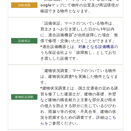
oogleマップにて物件の位置及び周辺環境が
詳細地図
確認できる物件となります。
「設備保証」マークのついている物件は、
買主さまへお引き渡しした日から1年以内
*
に、適合設備機器
が自然故障した場合、無
償で修理・交換いただくことができます。
設備保証
*適合設備機器とは、
対象となる設備機器
の
うち保証会社より「故障無し」としてお引
き渡しした設備です。
「建物状況調査」マークのついている物件
は、建物状況調査*を実施した物件となりま
す。
*建物状況調査とは、国土交通省の定める講
習を修了した建築士が、建物の基礎、外壁
建物状況調査
など建物の構造耐力上主要な部分及び雨水
の侵入を防止する部分に生じているひびわ
れ、雨漏り等の劣化・不具合等、建物の状
況を把握するための調査です。詳細は
こち
ら
をご参照ください。