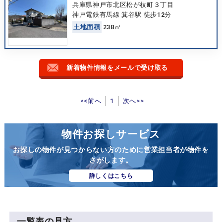
兵庫県神戸市北区松が枝町３丁目
神戸電鉄有馬線 箕谷駅 徒歩12分
土
地
面
積
238㎡
新着物件情報をメールで受け取る
<<前へ
1
次へ>>
物件お探しサービス
お探しの物件が見つからない方のために営業担当者が物件を
さがします。
詳しくはこちら
一覧表の見方