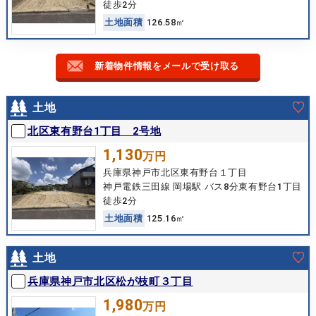
徒歩2分
土
地
面
積
126.58㎡
新着物件情報をメールで受け取る
土地
北区東有野台1丁目 2号地
1,130
万円
兵庫県神戸市北区東有野台１丁目
神戸電鉄三田線 岡場駅 バス8分東有野台1丁目
徒歩2分
土
地
面
積
125.16㎡
土地
兵庫県神戸市北区松が枝町３丁目
1,980
万円