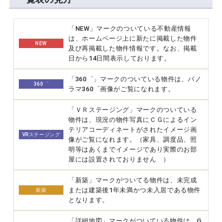
「NEW」マークのついている不動産情報
は、ホームページ上に新たに掲載した物件
NEW
及び再掲載した物件情報です。なお、掲載
日から14日間表示しております。
「360゜」マークのついている物件は、パノ
360゜
ラマ360゜画像がご覧になれます。
「ＶＲステージング」マークのついている
物件は、現況の物件写真にＣＧによるイン
テリアコーディネートがされたイメージ画
VRステージング
像がご覧になれます。（家具、調度品、照
明等はあくまでイメージであり実際のお部
屋には設置されておりません ）
「新築」マークがついてる物件は、未完成
または建築後1年未満かつ未入居である物件
新築
となります。
「詳細地図」マークがついている物件は、G