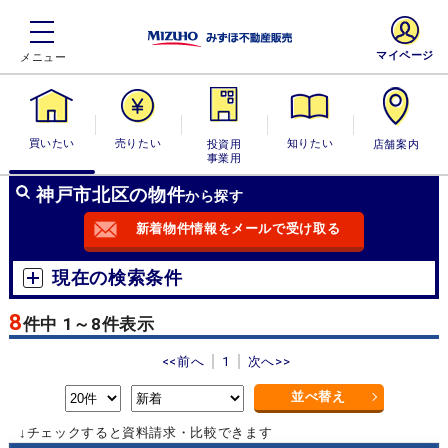
マイページ
買いたい
売りたい
投資用・事業
知りたい
店舗案内
用
神戸市北区の物件
から探す
新着物件情報をメールで受け取る
現在の検索条件
8
件中 1～8件表示
<<前へ
1
次へ>>
並べ替え
↓チェックすると資料請求・比較できます