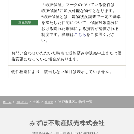
「瑕疵保証」マークのついている物件は、
瑕疵保証*に加入可能な物件となります。
*瑕疵保証とは、建物状況調査で一定の基準
を満たした住宅について、保証対象部分に
瑕疵保証
おける隠れた瑕疵による損害が補償される
制度です。詳細は
こちら
をご参照くださ
い。
お問い合わせいただいた時点で成約済みや販売中止または価
格変更になっている場合があります。
物件種別により、該当しない項目は表示していません。
>
>
土地
>
>
神戸市北区の物件一覧
ホーム
買いたい
兵庫県
みずほ不動産販売株式会社
宅建免許番号：国土交通大臣(10)第3529号