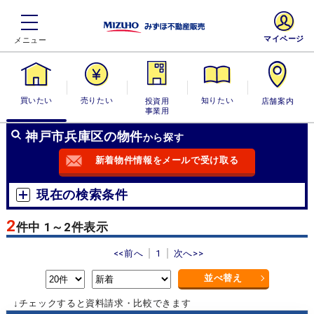
マイページ
買いたい
売りたい
投資用・事業
知りたい
店舗案内
用
神戸市兵庫区の物件
から探す
新着物件情報をメールで受け取る
現在の検索条件
2
件中 1～2件表示
<<前へ
1
次へ>>
並べ替え
↓チェックすると資料請求・比較できます