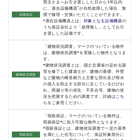
買主さまへお引き渡しした日から1年以内
*
に、適合設備機器
が自然故障した場合、無
償で修理・交換いただくことができます。
設備保証
*適合設備機器とは、
対象となる設備機器
の
うち保証会社より「故障無し」としてお引
き渡しした設備です。
「建物状況調査」マークのついている物件
は、建物状況調査*を実施した物件となりま
す。
*建物状況調査とは、国土交通省の定める講
習を修了した建築士が、建物の基礎、外壁
建物状況調査
など建物の構造耐力上主要な部分及び雨水
の侵入を防止する部分に生じているひびわ
れ、雨漏り等の劣化・不具合等、建物の状
況を把握するための調査です。詳細は
こち
ら
をご参照ください。
「瑕疵保証」マークのついている物件は、
瑕疵保証*に加入可能な物件となります。
*瑕疵保証とは、建物状況調査で一定の基準
を満たした住宅について、保証対象部分に
瑕疵保証