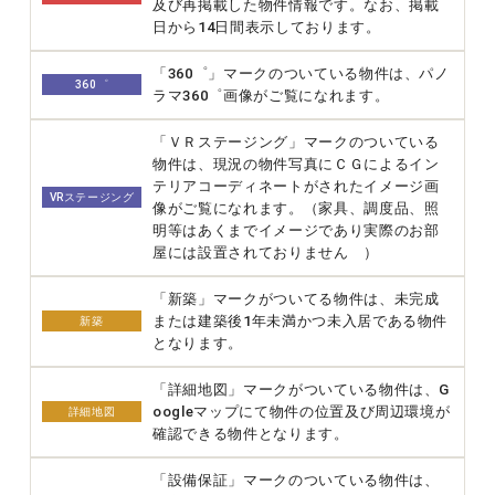
及び再掲載した物件情報です。なお、掲載
日から14日間表示しております。
「360゜」マークのついている物件は、パノ
360゜
ラマ360゜画像がご覧になれます。
「ＶＲステージング」マークのついている
物件は、現況の物件写真にＣＧによるイン
テリアコーディネートがされたイメージ画
VRステージング
像がご覧になれます。（家具、調度品、照
明等はあくまでイメージであり実際のお部
屋には設置されておりません ）
「新築」マークがついてる物件は、未完成
または建築後1年未満かつ未入居である物件
新築
となります。
「詳細地図」マークがついている物件は、G
oogleマップにて物件の位置及び周辺環境が
詳細地図
確認できる物件となります。
「設備保証」マークのついている物件は、