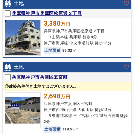
土地
兵庫県神戸市兵庫区松原通２丁目
3,380
万円
兵庫県神戸市兵庫区松原通２丁目
ＪＲ山陽本線 兵庫駅 徒歩8分
神戸市海岸線 中央市場前駅 徒歩13分
土
地
面
積
86.32㎡
土地
兵庫県神戸市兵庫区五宮町
◎建築条件付き土地ではございません。
2,698
万円
兵庫県神戸市兵庫区五宮町
神戸市西神山手線 大倉山駅 徒歩13分
ＪＲ東海道本線 三ノ宮駅 バス18分五宮町徒歩
2分
土
地
面
積
118.95㎡