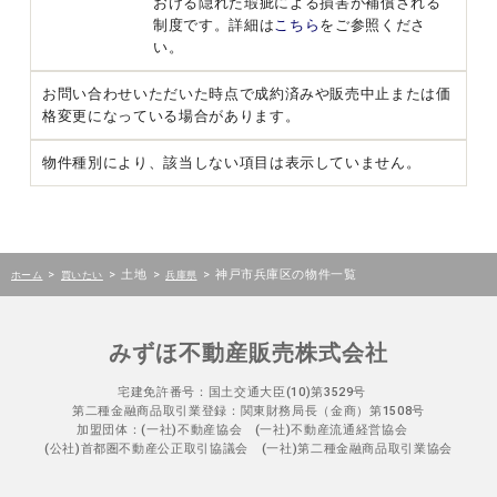
おける隠れた瑕疵による損害が補償される
制度です。詳細は
こちら
をご参照くださ
い。
お問い合わせいただいた時点で成約済みや販売中止または価
格変更になっている場合があります。
物件種別により、該当しない項目は表示していません。
>
>
土地
>
>
神戸市兵庫区の物件一覧
ホーム
買いたい
兵庫県
みずほ不動産販売株式会社
宅建免許番号：国土交通大臣(10)第3529号
第二種金融商品取引業登録：関東財務局長（金商）第1508号
加盟団体：(一社)不動産協会 (一社)不動産流通経営協会
(公社)首都圏不動産公正取引協議会 (一社)第二種金融商品取引業協会