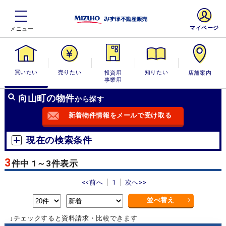
マイページ
買いたい
売りたい
投資用・事業
知りたい
店舗案内
用
向山町の物件
から探す
新着物件情報をメールで受け取る
現在の検索条件
3
件中 1～3件表示
<<前へ
1
次へ>>
並べ替え
↓チェックすると資料請求・比較できます