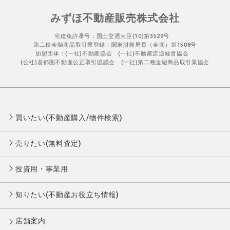
みずほ不動産販売株式会社
宅建免許番号：国土交通大臣(10)第3529号
第二種金融商品取引業登録：関東財務局長（金商）第1508号
加盟団体：(一社)不動産協会 (一社)不動産流通経営協会
(公社)首都圏不動産公正取引協議会 (一社)第二種金融商品取引業協会
買いたい(不動産購入/物件検索)
売りたい(無料査定)
投資用・事業用
知りたい(不動産お役立ち情報)
店舗案内