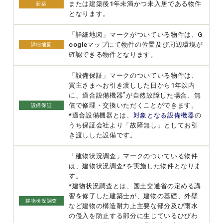
または建築後1年未満かつ未入居である物件
新築
となります。
「詳細地図」マークがついている物件は、G
oogleマップにて物件の位置及び周辺環境が
詳細地図
確認できる物件となります。
「設備保証」マークのついている物件は、
買主さまへお引き渡しした日から1年以内
*
に、適合設備機器
が自然故障した場合、無
償で修理・交換いただくことができます。
設備保証
*適合設備機器とは、
対象となる設備機器
の
うち保証会社より「故障無し」としてお引
き渡しした設備です。
「建物状況調査」マークのついている物件
は、建物状況調査*を実施した物件となりま
す。
*建物状況調査とは、国土交通省の定める講
習を修了した建築士が、建物の基礎、外壁
建物状況調査
など建物の構造耐力上主要な部分及び雨水
の侵入を防止する部分に生じているひびわ