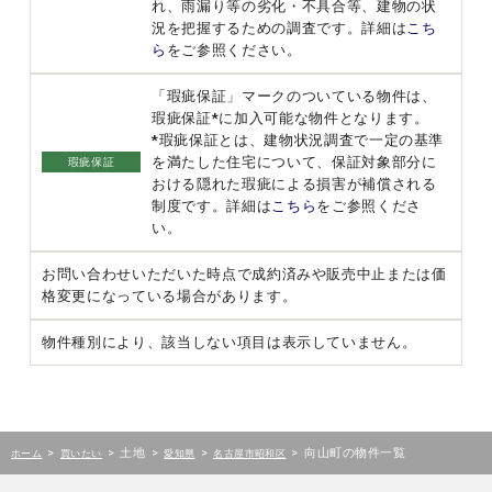
れ、雨漏り等の劣化・不具合等、建物の状
況を把握するための調査です。詳細は
こち
ら
をご参照ください。
「瑕疵保証」マークのついている物件は、
瑕疵保証*に加入可能な物件となります。
*瑕疵保証とは、建物状況調査で一定の基準
を満たした住宅について、保証対象部分に
瑕疵保証
おける隠れた瑕疵による損害が補償される
制度です。詳細は
こちら
をご参照くださ
い。
お問い合わせいただいた時点で成約済みや販売中止または価
格変更になっている場合があります。
物件種別により、該当しない項目は表示していません。
>
>
土地
>
>
>
向山町の物件一覧
ホーム
買いたい
愛知県
名古屋市昭和区