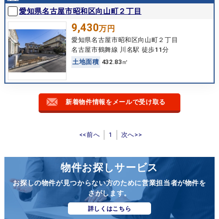
愛知県名古屋市昭和区向山町２丁目
9,430
万円
愛知県名古屋市昭和区向山町２丁目
名古屋市鶴舞線 川名駅 徒歩11分
土
地
面
積
432.83㎡
新着物件情報をメールで受け取る
<<前へ
1
次へ>>
物件お探しサービス
お探しの物件が見つからない方のために営業担当者が物件を
さがします。
詳しくはこちら