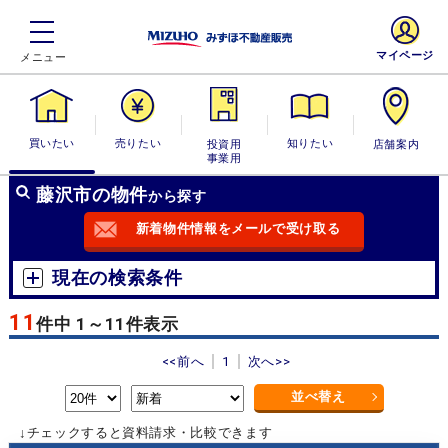
マイページ
買いたい
売りたい
投資用・事業
知りたい
店舗案内
用
藤沢市の物件
から探す
新着物件情報をメールで受け取る
現在の検索条件
11
件中 1～11件表示
<<前へ
1
次へ>>
並べ替え
↓チェックすると資料請求・比較できます