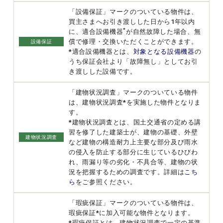
「設備保証」マークのついている物件は、
買主さまへお引き渡しした日から1年以内
*
に、適合設備機器
が自然故障した場合、無
償で修理・交換いただくことができます。
設備保証
*適合設備機器とは、
対象となる設備機器
の
うち保証会社より「故障無し」としてお引
き渡しした設備です。
「建物状況調査」マークのついている物件
は、建物状況調査*を実施した物件となりま
す。
*建物状況調査とは、国土交通省の定める講
習を修了した建築士が、建物の基礎、外壁
建物状況調査
など建物の構造耐力上主要な部分及び雨水
の侵入を防止する部分に生じているひびわ
れ、雨漏り等の劣化・不具合等、建物の状
況を把握するための調査です。詳細は
こち
ら
をご参照ください。
「瑕疵保証」マークのついている物件は、
瑕疵保証*に加入可能な物件となります。
*瑕疵保証とは、建物状況調査で一定の基準