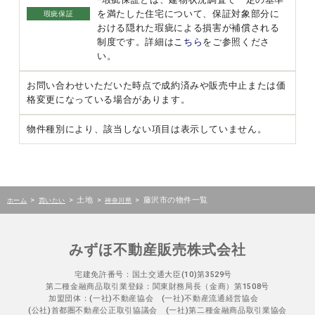
を満たした住宅について、保証対象部分に
瑕疵保証
おける隠れた瑕疵による損害が補償される
制度です。詳細は
こちら
をご参照くださ
い。
お問い合わせいただいた時点で成約済みや販売中止または価
格変更になっている場合があります。
物件種別により、該当しない項目は表示していません。
>
>
土地
>
>
藤沢市の物件一覧
ホーム
買いたい
神奈川県
みずほ不動産販売株式会社
宅建免許番号：国土交通大臣(10)第3529号
第二種金融商品取引業登録：関東財務局長（金商）第1508号
加盟団体：(一社)不動産協会 (一社)不動産流通経営協会
(公社)首都圏不動産公正取引協議会 (一社)第二種金融商品取引業協会