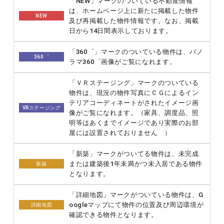
「NEW」マークのついている不動産情報
は、ホームページ上に新たに掲載した物件
NEW
及び再掲載した物件情報です。なお、掲載
日から14日間表示しております。
「360゜」マークのついている物件は、パノ
360゜
ラマ360゜画像がご覧になれます。
「ＶＲステージング」マークのついている
物件は、現況の物件写真にＣＧによるイン
テリアコーディネートがされたイメージ画
VRステージング
像がご覧になれます。（家具、調度品、照
明等はあくまでイメージであり実際のお部
屋には設置されておりません ）
「新築」マークがついてる物件は、未完成
または建築後1年未満かつ未入居である物件
新築
となります。
「詳細地図」マークがついている物件は、G
oogleマップにて物件の位置及び周辺環境が
詳細地図
確認できる物件となります。