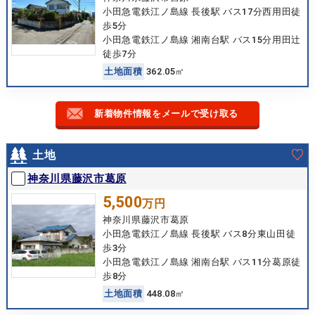
小田急電鉄江ノ島線 長後駅 バス17分西用田徒
歩5分
小田急電鉄江ノ島線 湘南台駅 バス15分用田辻
徒歩7分
土
地
面
積
362.05㎡
新着物件情報をメールで受け取る
土地
神奈川県藤沢市葛原
5,500
万円
神奈川県藤沢市葛原
小田急電鉄江ノ島線 長後駅 バス8分東山田徒
歩3分
小田急電鉄江ノ島線 湘南台駅 バス11分葛原徒
歩8分
土
地
面
積
448.08㎡