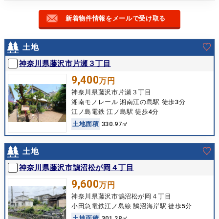
新着物件情報をメールで受け取る
土地
神奈川県藤沢市片瀬３丁目
9,400
万円
神奈川県藤沢市片瀬３丁目
湘南モノレール 湘南江の島駅 徒歩3分
江ノ島電鉄 江ノ島駅 徒歩4分
土
地
面
積
330.97㎡
土地
神奈川県藤沢市鵠沼松が岡４丁目
9,600
万円
神奈川県藤沢市鵠沼松が岡４丁目
小田急電鉄江ノ島線 鵠沼海岸駅 徒歩5分
土
地
面
積
301.28㎡