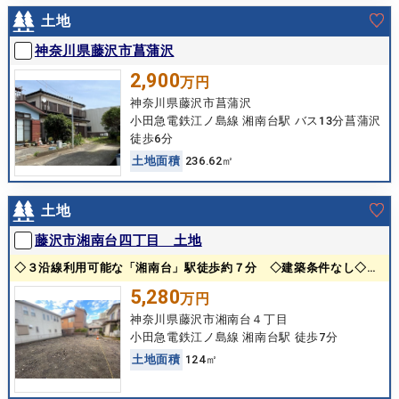
土地
神奈川県藤沢市菖蒲沢
2,900
万円
神奈川県藤沢市菖蒲沢
小田急電鉄江ノ島線 湘南台駅 バス13分菖蒲沢
徒歩6分
土
地
面
積
236.62㎡
土地
藤沢市湘南台四丁目 土地
◇３沿線利用可能な「湘南台」駅徒歩約７分 ◇建築条件なし◇公道接道◇更地
5,280
万円
神奈川県藤沢市湘南台４丁目
小田急電鉄江ノ島線 湘南台駅 徒歩7分
土
地
面
積
124㎡