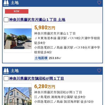
土地
NEW
神奈川県藤沢市片瀬山１丁目 土地
5,980
万円
神奈川県藤沢市片瀬山１丁目
ＪＲ東海道本線 藤沢駅 バス10分片瀬中学校前
徒歩6分
小田急電鉄江ノ島線 藤沢駅 バス10分片瀬中学
校前徒歩6分
土
地
面
積
253.69㎡
土地
神奈川県藤沢市鵠沼松が岡１丁目
6,280
万円
神奈川県藤沢市鵠沼松が岡１丁目
江ノ島電鉄 湘南海岸公園駅 徒歩9分
小田急電鉄江ノ島線 鵠沼海岸駅 徒歩12分