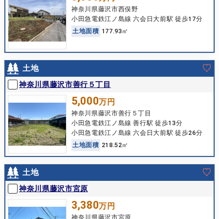
神奈川県藤沢市西俣野
小田急電鉄江ノ島線 六会日大前駅 徒歩17分
土
地
面
積
177.93㎡
土地
神奈川県藤沢市善行５丁目
5,000
万円
神奈川県藤沢市善行５丁目
小田急電鉄江ノ島線 善行駅 徒歩13分
小田急電鉄江ノ島線 六会日大前駅 徒歩26分
土
地
面
積
218.52㎡
土地
神奈川県藤沢市宮原
3,380
万円
神奈川県藤沢市宮原