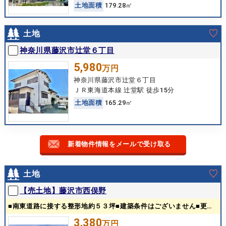
土
地
面
積
179.28㎡
土地
神奈川県藤沢市辻堂６丁目
5,980
万円
神奈川県藤沢市辻堂６丁目
ＪＲ東海道本線 辻堂駅 徒歩15分
土
地
面
積
165.29㎡
新着物件情報をメールで受け取る
土地
【売土地】藤沢市西俣野
■南東道路に接する整形地約５３坪■建築条件はございません■更地渡し
3,380
万円