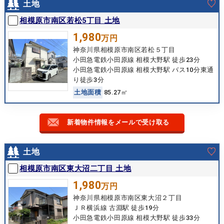
土地
相模原市南区若松5丁目 土地
1,980
万円
神奈川県相模原市南区若松５丁目
小田急電鉄小田原線 相模大野駅 徒歩23分
小田急電鉄小田原線 相模大野駅 バス10分東通
り徒歩3分
土
地
面
積
85.27㎡
新着物件情報をメールで受け取る
土地
相模原市南区東大沼二丁目 土地
1,980
万円
神奈川県相模原市南区東大沼２丁目
ＪＲ横浜線 古淵駅 徒歩19分
小田急電鉄小田原線 相模大野駅 徒歩33分