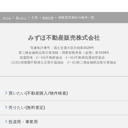
>
>
土地
>
>
相模原市南区の物件一覧
ホーム
買いたい
神奈川県
みずほ不動産販売株式会社
宅建免許番号：国土交通大臣(10)第3529号
第二種金融商品取引業登録：関東財務局長（金商）第1508号
加盟団体：(一社)不動産協会 (一社)不動産流通経営協会
(公社)首都圏不動産公正取引協議会 (一社)第二種金融商品取引業協会
買いたい(不動産購入/物件検索)
売りたい(無料査定)
投資用・事業用