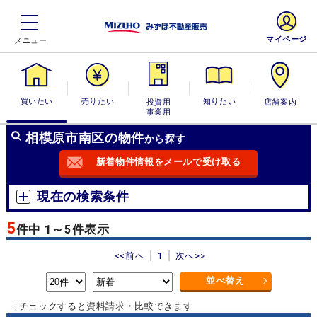
マイページ
買いたい
売りたい
投資用・事業
知りたい
店舗案内
用
相模原市南区の物件
から探す
新着物件情報をメールで受け取る
現在の検索条件
5
件中 1～5件表示
<<前へ
1
次へ>>
並べ替え
↓チェックすると資料請求・比較できます