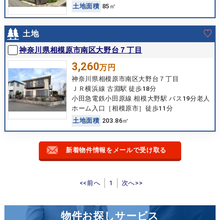
土
地
面
積
85㎡
土地
神奈川県相模原市南区大野台７丁目
3,260
万円
神奈川県相模原市南区大野台７丁目
ＪＲ横浜線 古淵駅 徒歩18分
小田急電鉄小田原線 相模大野駅 バス19分老人
ホーム入口［相模原市］徒歩11分
土
地
面
積
203.86㎡
新着物件情報をメールで受け取る
<<前へ
1
次へ>>
物件お探しサービス