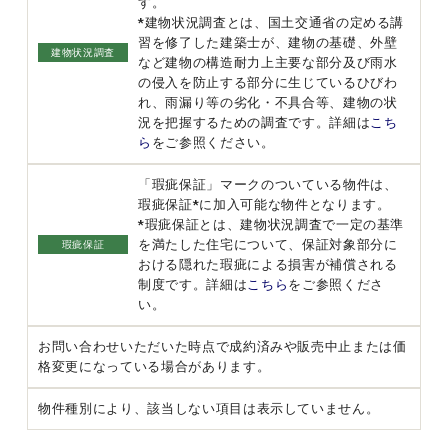
す。
*建物状況調査とは、国土交通省の定める講
習を修了した建築士が、建物の基礎、外壁
建物状況調査
など建物の構造耐力上主要な部分及び雨水
の侵入を防止する部分に生じているひびわ
れ、雨漏り等の劣化・不具合等、建物の状
況を把握するための調査です。詳細は
こち
ら
をご参照ください。
「瑕疵保証」マークのついている物件は、
瑕疵保証*に加入可能な物件となります。
*瑕疵保証とは、建物状況調査で一定の基準
を満たした住宅について、保証対象部分に
瑕疵保証
おける隠れた瑕疵による損害が補償される
制度です。詳細は
こちら
をご参照くださ
い。
お問い合わせいただいた時点で成約済みや販売中止または価
格変更になっている場合があります。
物件種別により、該当しない項目は表示していません。