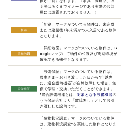
像がご覧になれます。（家具、調度品、照
明等はあくまでイメージであり実際のお部
屋には設置されておりません ）
「新築」マークがついてる物件は、未完成
または建築後1年未満かつ未入居である物件
新築
となります。
「詳細地図」マークがついている物件は、G
oogleマップにて物件の位置及び周辺環境が
詳細地図
確認できる物件となります。
「設備保証」マークのついている物件は、
買主さまへお引き渡しした日から1年以内
*
に、適合設備機器
が自然故障した場合、無
償で修理・交換いただくことができます。
設備保証
*適合設備機器とは、
対象となる設備機器
の
うち保証会社より「故障無し」としてお引
き渡しした設備です。
「建物状況調査」マークのついている物件
は、建物状況調査*を実施した物件となりま